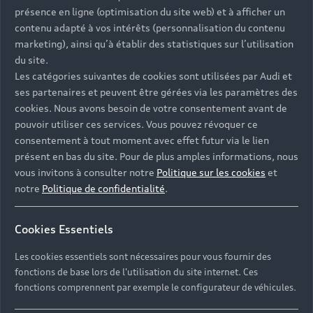
présence en ligne (optimisation du site web) et à afficher un
Les pneumatiques d'Origine Audi® sont élaborés
contenu adapté à vos intérêts (personnalisation du contenu
en partenariat avec les plus grands fabricants dès
marketing), ainsi qu’à établir des statistiques sur l’utilisation
la phase de développement d'un nouveau
du site.
véhicule.
Les catégories suivantes de cookies sont utilisées par Audi et
ses partenaires et peuvent être gérées via les paramètres des
cookies. Nous avons besoin de votre consentement avant de
pouvoir utiliser ces services. Vous pouvez révoquer ce
Des pneumatiques adaptés à
consentement à tout moment avec effet futur via le lien
toutes les saisons
présent en bas du site. Pour de plus amples informations, nous
vous invitons à consulter notre
Politique sur les cookies
et
notre
Politique de confidentialité
.
Pneumatiques été
Cookies Essentiels
Un meilleur contact entre votre Audi et la route.
Les cookies essentiels sont nécessaires pour vous fournir des
fonctions de base lors de l'utilisation du site internet. Ces
fonctions comprennent par exemple le configurateur de véhicules.
En savoir plus