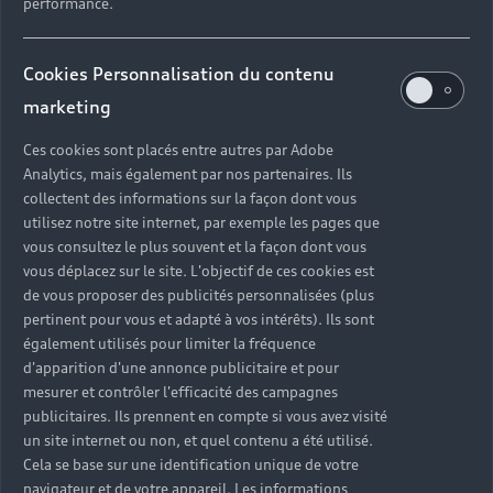
Audi est couvert pendant 3 ans par la Garantie
performance.
Dommages Pneumatiques⁽³⁾.
Cookies Personnalisation du contenu
En savoir plus
marketing
Ces cookies sont placés entre autres par Adobe
Analytics, mais également par nos partenaires. Ils
collectent des informations sur la façon dont vous
utilisez notre site internet, par exemple les pages que
vous consultez le plus souvent et la façon dont vous
vous déplacez sur le site. L'objectif de ces cookies est
de vous proposer des publicités personnalisées (plus
pertinent pour vous et adapté à vos intérêts). Ils sont
également utilisés pour limiter la fréquence
d'apparition d'une annonce publicitaire et pour
mesurer et contrôler l'efficacité des campagnes
publicitaires. Ils prennent en compte si vous avez visité
un site internet ou non, et quel contenu a été utilisé.
Cela se base sur une identification unique de votre
navigateur et de votre appareil. Les informations