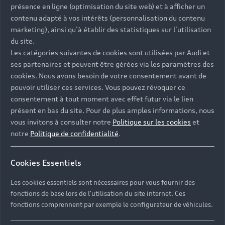
présence en ligne (optimisation du site web) et à afficher un
contenu adapté à vos intérêts (personnalisation du contenu
marketing), ainsi qu’à établir des statistiques sur l’utilisation
du site.
Les catégories suivantes de cookies sont utilisées par Audi et
ses partenaires et peuvent être gérées via les paramètres des
cookies. Nous avons besoin de votre consentement avant de
pouvoir utiliser ces services. Vous pouvez révoquer ce
consentement à tout moment avec effet futur via le lien
présent en bas du site. Pour de plus amples informations, nous
vous invitons à consulter notre
Politique sur les cookies
et
La visibilité préservée, par
notre
Politique de confidentialité
.
tous les temps.
Cookies Essentiels
Jusqu’au 31 décembre, profitez de la franchise et des
balais d’essuie-glace offerts⁽²⁾ pour tout
Les cookies essentiels sont nécessaires pour vous fournir des
remplacement de pare-brise.
fonctions de base lors de l'utilisation du site internet. Ces
fonctions comprennent par exemple le configurateur de véhicules.
Prendre rendez-vous