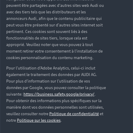
peuvent être partagées avec d'autres sites web Audi ou
avec des tiers tels que les distributeurs et les
annonceurs Audi, afin que le contenu publicitaire qui
peut vous être présenté sur d'autres sites internet soit
pertinent. Ces cookies sont souvent liés à des
fonctionnalités de sites tiers, lorsque cela est
approprié. Veuillez noter que vous pouvez à tout
Pourquoi choisir Audi
moment retirer votre consentement à l'installation de
cookies personnalisation du contenu marketing.
Service ?
Pour l’utilisation d’Adobe Analytics, celui-ci inclut
Avec Audi Service, votre Audi bénéficie d'une
également le traitement des données par AUDI AG.
expertise haut de gamme. Nos spécialistes sont
Pour plus d’information sur l’utilisation de vos
données par Google, vous pouvez consulter la politique
formés en continu aux technologies Audi pour vous
suivante:
https://business.safety.google/privacy/
.
offrir un entretien sur mesure. Profitez de nombreux
Pour obtenir des informations plus spécifiques sur la
services et solutions adaptés à chacun de vos
manière dont vos données personnelles sont utilisées,
besoins.
veuillez consulter notre
Politique de confidentialité
et
notre
Politique sur les cookies
.
Prendre rendez-vous