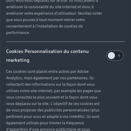
dont vous vous déplacez sur le site. Ils nous aident à
améliorer la convivialité du site internet et donc à
Volume du réservoir
améliorer votre expérience d'utilisateur. Veuillez noter
que vous pouvez à tout moment retirer votre
45 l
56 l
consentement à l'installation de cookies de
performance.
Dimensions
Cookies Personnalisation du contenu
marketing
Longueur
Ces cookies sont placés entre autres par Adobe
Analytics, mais également par nos partenaires. Ils
collectent des informations sur la façon dont vous
utilisez notre site internet, par exemple les pages que
vous consultez le plus souvent et la façon dont vous
vous déplacez sur le site. L'objectif de ces cookies est
de vous proposer des publicités personnalisées (plus
pertinent pour vous et adapté à vos intérêts). Ils sont
4 506 mm
4 835 mm
également utilisés pour limiter la fréquence
d'apparition d'une annonce publicitaire et pour