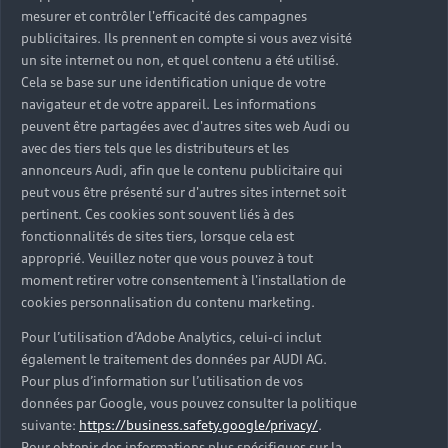
mesurer et contrôler l'efficacité des campagnes
Largeur
&
Hauteur
publicitaires. Ils prennent en compte si vous avez visité
un site internet ou non, et quel contenu a été utilisé.
Cela se base sur une identification unique de votre
navigateur et de votre appareil. Les informations
peuvent être partagées avec d'autres sites web Audi ou
avec des tiers tels que les distributeurs et les
annonceurs Audi, afin que le contenu publicitaire qui
peut vous être présenté sur d'autres sites internet soit
pertinent. Ces cookies sont souvent liés à des
1 816 mm
1 860 mm
fonctionnalités de sites tiers, lorsque cela est
approprié. Veuillez noter que vous pouvez à tout
1 433 mm
1 463 mm
moment retirer votre consentement à l'installation de
cookies personnalisation du contenu marketing.
Pour l’utilisation d’Adobe Analytics, celui-ci inclut
Volume du coffre / Banquette rabattue
également le traitement des données par AUDI AG.
425 l
445/1 299 l
Pour plus d’information sur l’utilisation de vos
données par Google, vous pouvez consulter la politique
suivante:
https://business.safety.google/privacy/
.
Poids en ordre de marche
Pour obtenir des informations plus spécifiques sur la