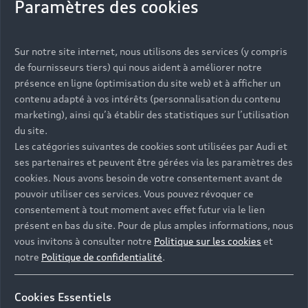
Paramètres des cookies
Puissance max. (kW)
85 kW
110 kW
Sur notre site internet, nous utilisons des services (y compris
de fournisseurs tiers) qui nous aident à améliorer notre
Accélération 0-100 km/h
présence en ligne (optimisation du site web) et à afficher un
contenu adapté à vos intérêts (personnalisation du contenu
9,7 s
9,8 s
marketing), ainsi qu’à établir des statistiques sur l’utilisation
du site.
Les catégories suivantes de cookies sont utilisées par Audi et
Vitesse maximale
ses partenaires et peuvent être gérées via les paramètres des
210 km/h
216 km/h
cookies. Nous avons besoin de votre consentement avant de
pouvoir utiliser ces services. Vous pouvez révoquer ce
consentement à tout moment avec effet futur via le lien
Cylindrée cm3
présent en bas du site. Pour de plus amples informations, nous
vous invitons à consulter notre
Politique sur les cookies
et
3
3
1 498 cm
1 984 cm
notre
Politique de confidentialité
.
Cookies Essentiels
Émissions et