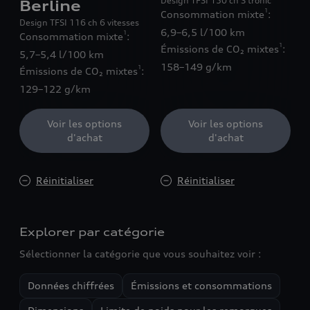
Design TFSI 150 ch S tronic
Berline
1
Consommation mixte
:
Design TFSI 116 ch 6 vitesses
6,9–6,5 l/100 km
1
Consommation mixte
:
1
Émissions de CO₂ mixtes
:
5,7–5,4 l/100 km
158–149 g/km
1
Émissions de CO₂ mixtes
:
129–122 g/km
Voir les options
Voir les options
d'achat
d'achat
Réinitialiser
Réinitialiser
Explorer par catégorie
Sélectionner la catégorie que vous souhaitez voir :
Données chiffrées
Émissions et consommations