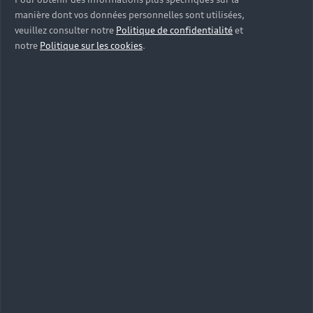
manière dont vos données personnelles sont utilisées,
2
2
1 345 kg
1 770 kg
veuillez consulter notre
Politique de confidentialité
et
notre
Politique sur les cookies
.
Poids total autorisé
1 830 kg
2 295 kg
Charge maximale sur pavillon
75 kg
90 kg
Poids en flèche
80 kg
80 kg
Limite de