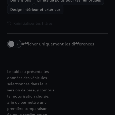
Dimensions
Limite de poids pour les remorques
Design intérieur et extérieur
Réinitialiser les filtres
Afficher uniquement les différences
Nouvelle A3 Berline
A5
Le tableau présente les
données des véhicules
sélectionnés dans leur
version de base, y compris
la motorisation choisie,
afin de permettre une
première comparaison.
Selon la configuration