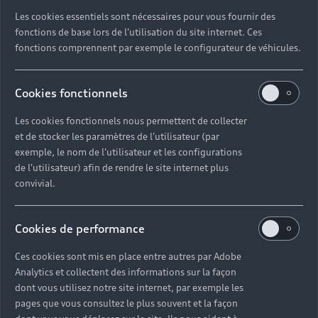
consommations
Les cookies essentiels sont nécessaires pour vous fournir des
fonctions de base lors de l'utilisation du site internet. Ces
fonctions comprennent par exemple le configurateur de véhicules.
Consommation (cycle mixte)
5,7-5,4 l/100 km
6,9-6,5 l/100 km
Cookies fonctionnels
Les cookies fonctionnels nous permettent de collecter
Emissions de CO₂ (cycle mixte)
et de stocker les paramètres de l'utilisateur (par
exemple, le nom de l'utilisateur et les configurations
129-122 g/km
158-149 g/km
de l'utilisateur) afin de rendre le site internet plus
convivial.
Norme de dépollution
Euro 6e-bis
Euro 6e-bis
Cookies de performance
Ces cookies sont mis en place entre autres par Adobe
Type de carburant
Analytics et collectent des informations sur la façon
dont vous utilisez notre site internet, par exemple les
Essence
Essence
pages que vous consultez le plus souvent et la façon