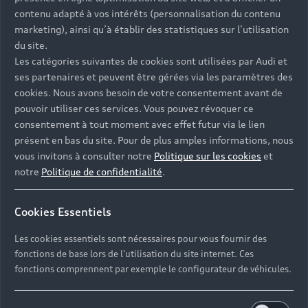
Univers Audi
Voiture hybride
contenu adapté à vos intérêts (personnalisation du contenu
Informations et Service Clients
Berline
Entretenir et réparer mon Audi
Financer mon Audi
marketing), ainsi qu’à établir des statistiques sur l’utilisation
Voiture commerciale
Accessibilité - Clients Sourds et Malentendants
Avant
du site.
Offres Après-Vente
Garanties Audi
Les catégories suivantes de cookies sont utilisées par Audi et
Histoire du progrès
Voiture de direction
Trouver mon Partenaire Audi
SUV électrique
ses partenaires et peuvent être gérées via les paramètres des
Accessoires et équipements
Audi rent : location courte durée
Notre vision
cookies. Nous avons besoin de votre consentement avant de
SUV société
SUV hybride
Espace personnel myAudi
pouvoir utiliser ces services. Vous pouvez révoquer ce
Espace Client Audi Financial Services
© 2026 Audi France. Tous droits réservés.
Audi Sport
Achat véhicule de société
consentement à tout moment avec effet futur via le lien
SUV
Audi connect
Heycar
présent en bas du site. Pour de plus amples informations, nous
Mentions légales
Politique sur les cookies
Nos technologies
Avantages voiture société
SUV compact
vous invitons à consulter notre
Politique sur les cookies
et
Gérer vos cookies
Politique de confidentialité
Informations client
notre
Politique de confidentialité
.
myAudi experience
Flotte automobile
Système de lanceur d'alerte
Functions on Demand
Fiche produit environnementale
Audi Shop : Boutique Officielle
TVS
Cookies Essentiels
Devis & RDV entretien en ligne
Action de Service EA 189
Espace actualités Audi
Demande d'information
Carrières
LLD
Les cookies essentiels sont nécessaires pour vous fournir des
Audi Assistance
Opérateurs indépendants
Réseau Audi
fonctions de base lors de l'utilisation du site internet. Ces
Carrières
Recevez toute l'actualité Audi
fonctions comprennent par exemple le configurateur de véhicules.
Campagne de rappel Airbag Takata
Espace Presse
Mentions légales AUDI AG
Mise à jour logiciel
Déclaration d'accessibilité