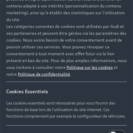
Univers Audi
Voiture hybride
contenu adapté à vos intérêts (personnalisation du contenu
Informations et Service Clients
Berline
Entretenir et réparer mon Audi
Financer mon Audi
marketing), ainsi qu’à établir des statistiques sur l’utilisation
Voiture commerciale
Accessibilité - Clients Sourds et Malentendants
Avant
du site.
Offres Après-Vente
Garanties Audi
Les catégories suivantes de cookies sont utilisées par Audi et
Histoire du progrès
Voiture de direction
Trouver mon Partenaire Audi
SUV électrique
ses partenaires et peuvent être gérées via les paramètres des
Accessoires et équipements
Audi rent : location courte durée
Notre vision
cookies. Nous avons besoin de votre consentement avant de
SUV société
SUV hybride
Espace personnel myAudi
pouvoir utiliser ces services. Vous pouvez révoquer ce
Espace Client Audi Financial Services
© 2026 Audi France. Tous droits réservés.
Audi Sport
Achat véhicule de société
consentement à tout moment avec effet futur via le lien
SUV
Audi connect
Heycar
présent en bas du site. Pour de plus amples informations, nous
Mentions légales
Politique sur les cookies
Nos technologies
Avantages voiture société
SUV compact
vous invitons à consulter notre
Politique sur les cookies
et
Gérer vos cookies
Politique de confidentialité
Informations client
notre
Politique de confidentialité
.
myAudi experience
Flotte automobile
Système de lanceur d'alerte
Functions on Demand
Fiche produit environnementale
Audi Shop : Boutique Officielle
TVS
Cookies Essentiels
Devis & RDV entretien en ligne
Action de Service EA 189
Espace actualités Audi
Demande d'information
Carrières
LLD
Les cookies essentiels sont nécessaires pour vous fournir des
Audi Assistance
Opérateurs indépendants
Réseau Audi
fonctions de base lors de l'utilisation du site internet. Ces
Carrières
Recevez toute l'actualité Audi
fonctions comprennent par exemple le configurateur de véhicules.
Campagne de rappel Airbag Takata
Espace Presse
Mentions légales AUDI AG
Mise à jour logiciel
Déclaration d'accessibilité