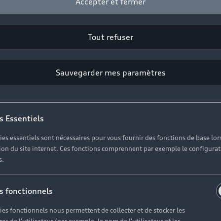
Accepter et fermer
Tout refuser
Sauvegarder mes paramètres
s Essentiels
ies essentiels sont nécessaires pour vous fournir des fonctions de base lor
ation du site internet. Ces fonctions comprennent par exemple le configura
s.
r l’Audi Q7 en 
s fonctionnels
ies fonctionnels nous permettent de collecter et de stocker les
s professionnels. Sa conduite dynamique ne demande aucu