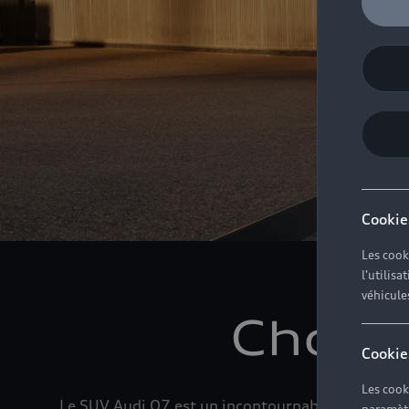
Cookie
Les cook
l'utilis
véhicule
Choisi
Cookie
Les cook
Le SUV Audi Q7 est un incontournable des trajet