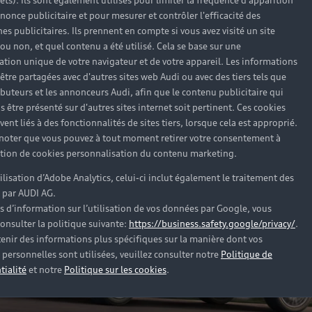
rêts). Ils sont également utilisés pour limiter la fréquence d'apparition
nonce publicitaire et pour mesurer et contrôler l'efficacité des
s publicitaires. Ils prennent en compte si vous avez visité un site
 ou non, et quel contenu a été utilisé. Cela se base sur une
cation unique de votre navigateur et de votre appareil. Les informations
être partagées avec d'autres sites web Audi ou avec des tiers tels que
ributeurs et les annonceurs Audi, afin que le contenu publicitaire qui
s être présenté sur d'autres sites internet soit pertinent. Ces cookies
ent liés à des fonctionnalités de sites tiers, lorsque cela est approprié.
 noter que vous pouvez à tout moment retirer votre consentement à
lation de cookies personnalisation du contenu marketing.
tilisation d’Adobe Analytics, celui-ci inclut également le traitement des
 par AUDI AG.
s d’information sur l’utilisation de vos données par Google, vous
onsulter la politique suivante:
https://business.safety.google/privacy/
.
enir des informations plus spécifiques sur la manière dont vos
personnelles sont utilisées, veuillez consulter notre
Politique de
tialité
et notre
Politique sur les cookies
.