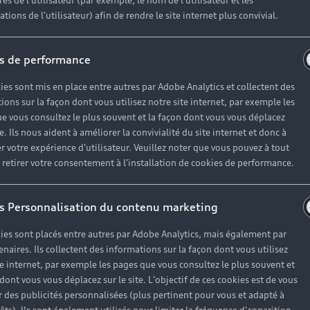
es de l'utilisateur (par exemple, le nom de l'utilisateur et les
 dynamique agit sur les quatre roues du véhicule pour plus d
tions de l'utilisateur) afin de rendre le site internet plus convivial.
s de performance
ies sont mis en place entre autres par Adobe Analytics et collectent des
ions sur la façon dont vous utilisez notre site internet, par exemple les
e vous consultez le plus souvent et la façon dont vous vous déplacez
te. Ils nous aident à améliorer la convivialité du site internet et donc à
r votre expérience d'utilisateur. Veuillez noter que vous pouvez à tout
etirer votre consentement à l'installation de cookies de performance.
s Personnalisation du contenu marketing
ies sont placés entre autres par Adobe Analytics, mais également par
enaires. Ils collectent des informations sur la façon dont vous utilisez
te internet, par exemple les pages que vous consultez le plus souvent et
 dont vous vous déplacez sur le site. L'objectif de ces cookies est de vous
 des publicités personnalisées (plus pertinent pour vous et adapté à