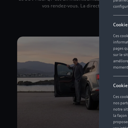
paramètr
vos rendez-vous. La direction intégrale
configura
Cookie
Ces cook
informat
pages qu
sur le si
améliore
moment r
Cookie
Ces cook
nos part
notre si
la façon
proposer