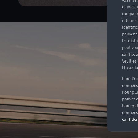
vos inté
d'une an
campagne
internet
identifi
peuvent 
les dist
peut vou
sont souv
Veuillez
l'instal
Pour l’u
données
Pour plu
pouvez c
Pour obt
données 
confiden