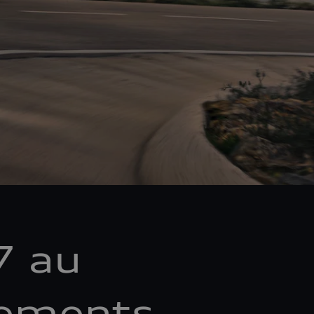
7 au
cements