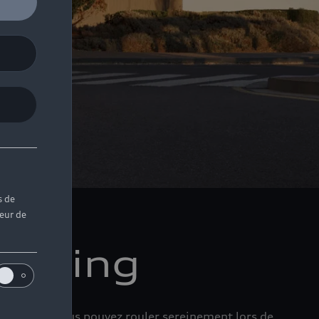
s de
teur de
leasing
n effort, vous pouvez rouler sereinement lors de