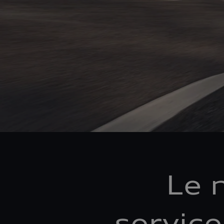
Le 
servic