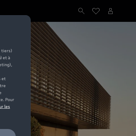
 tiers)
) et à
eting),
 et
tre
e
te. Pour
ur les