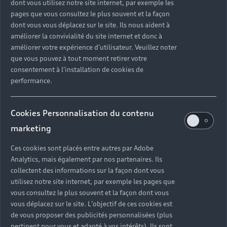
dont vous utilisez notre site internet, par exemple les
pages que vous consultez le plus souvent et la façon
dont vous vous déplacez sur le site. Ils nous aident à
améliorer la convivialité du site internet et donc à
améliorer votre expérience d'utilisateur. Veuillez noter
que vous pouvez à tout moment retirer votre
consentement à l'installation de cookies de
performance.
Nouvelle Audi S6 Avant e-tron
Cookies Personnalisation du contenu
Jusqu’à 636 km d’autonomie
marketing
Découvrir
Ces cookies sont placés entre autres par Adobe
Réserver un essai
Analytics, mais également par nos partenaires. Ils
collectent des informations sur la façon dont vous
utilisez notre site internet, par exemple les pages que
vous consultez le plus souvent et la façon dont vous
vous déplacez sur le site. L'objectif de ces cookies est
de vous proposer des publicités personnalisées (plus
pertinent pour vous et adapté à vos intérêts). Ils sont