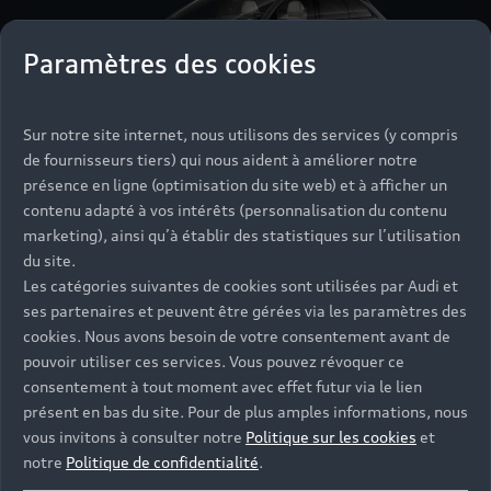
Paramètres des cookies
Sur notre site internet, nous utilisons des services (y compris
de fournisseurs tiers) qui nous aident à améliorer notre
présence en ligne (optimisation du site web) et à afficher un
Nouvelle Audi A6 Avant e-tron
contenu adapté à vos intérêts (personnalisation du contenu
marketing), ainsi qu’à établir des statistiques sur l’utilisation
Jusqu’à 732 km d’autonomie
du site.
Les catégories suivantes de cookies sont utilisées par Audi et
Découvrir
ses partenaires et peuvent être gérées via les paramètres des
Réserver un essai
cookies. Nous avons besoin de votre consentement avant de
pouvoir utiliser ces services. Vous pouvez révoquer ce
consentement à tout moment avec effet futur via le lien
présent en bas du site. Pour de plus amples informations, nous
vous invitons à consulter notre
Politique sur les cookies
et
notre
Politique de confidentialité
.