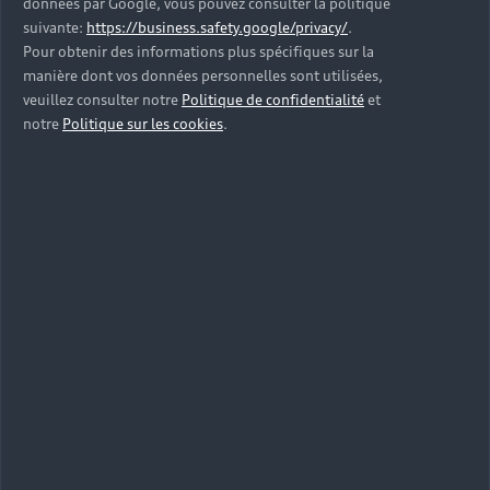
données par Google, vous pouvez consulter la politique
suivante:
https://business.safety.google/privacy/
.
Pour obtenir des informations plus spécifiques sur la
manière dont vos données personnelles sont utilisées,
veuillez consulter notre
Politique de confidentialité
et
notre
Politique sur les cookies
.
Gamme Audi Q4
e-tron
Passez à l'électromobilité avec la gamme du SUV
iconique Audi Q4 e-tron et son autonomie de plus
de 540 km. Sa facilité d'utilisation et son design
emblématique subliment l’expérience de conduite
au quotidien.