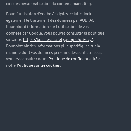
cookies personnalisation du contenu marketing.
Pour l’utilisation d’Adobe Analytics, celui-ci inclut
également le traitement des données par AUDI AG.
Pour plus d’information sur l’utilisation de vos
Découvrez le Label
données par Google, vous pouvez consulter la politique
Audi Occasion :plus
suivante:
https://business.safety.google/privacy/
.
Pour obtenir des informations plus spécifiques sur la
Grâce au Label Audi Occasion :plus,
manière dont vos données personnelles sont utilisées,
profitez d'une garantie jusqu'à 24 mois
veuillez consulter notre
Politique de confidentialité
et
avec kilométrage illimité, solutions de
notre
Politique sur les cookies
.
financement, services d’entretien ou
encore assistance 24h/7j.
En savoir plus sur le label