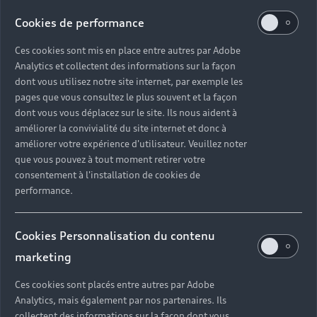
Cookies de performance
Une garantie jusqu'à
Ces cookies sont mis en place entre autres par Adobe
24
Analytics et collectent des informations sur la façon
mois
dont vous utilisez notre site internet, par exemple les
avec kilométrage illimité
pages que vous consultez le plus souvent et la façon
dont vous vous déplacez sur le site. Ils nous aident à
améliorer la convivialité du site internet et donc à
améliorer votre expérience d'utilisateur. Veuillez noter
Une vérification jusqu’à
que vous pouvez à tout moment retirer votre
130
consentement à l'installation de cookies de
points de contrôle
performance.
selon le modèle
Cookies Personnalisation du contenu
Un contrôle sur l’état de santé
marketing
de la batterie
Ces cookies sont placés entre autres par Adobe
Analytics, mais également par nos partenaires. Ils
pour les véhicules électrifiés, dit SoH (Status of
collectent des informations sur la façon dont vous