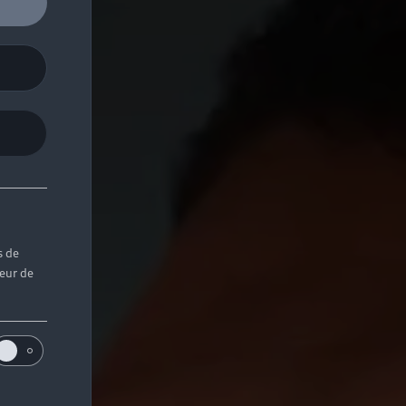
s de
teur de