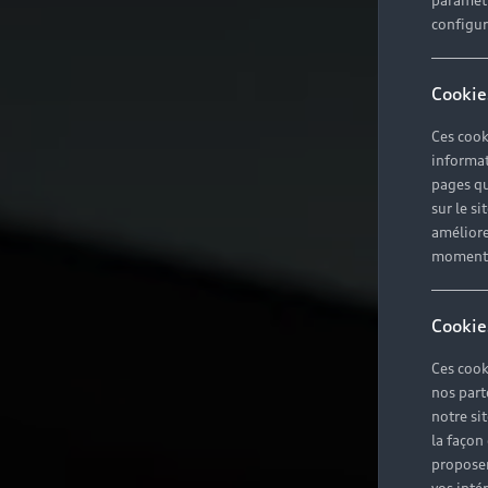
paramètr
configura
Cookie
Ces cook
informat
pages qu
sur le si
améliore
moment r
Cookie
Ces cook
nos part
notre si
la façon
proposer