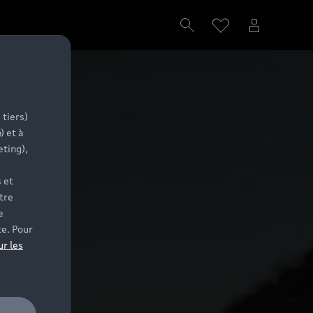
 tiers)
) et à
eting),
 et
tre
e
te. Pour
ur les