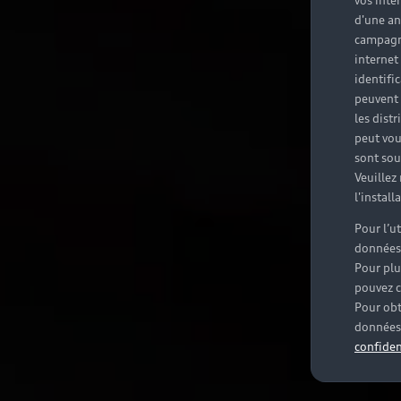
vos inté
d'une an
campagne
internet
identifi
peuvent 
les dist
peut vou
sont souv
Veuillez
l'instal
Pour l’u
données
Pour plu
pouvez c
Pour obt
données 
confiden