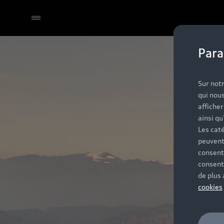
Para
Sélectionner un Partenaire
Sur notr
qui nous
affiche
ainsi qu
Les caté
peuvent
consent
consent
de plus
cookies