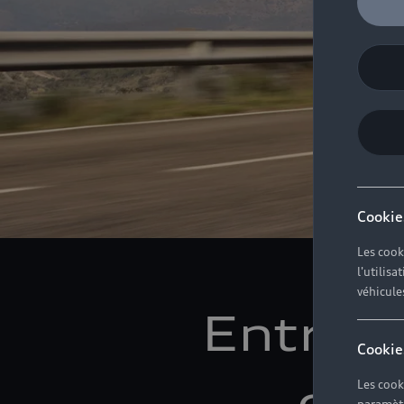
Cookie
Les cook
l'utilis
véhicule
Entrez 
Cookie
de 
Les cook