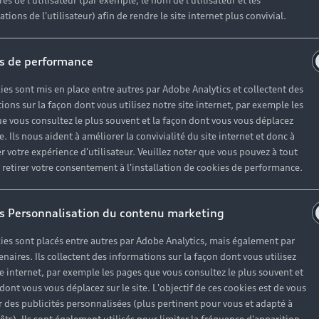
es de l'utilisateur (par exemple, le nom de l'utilisateur et les
tions de l'utilisateur) afin de rendre le site internet plus convivial.
re hybride de s
s de performance
ies sont mis en place entre autres par Adobe Analytics et collectent des
Audi
ions sur la façon dont vous utilisez notre site internet, par exemple les
e vous consultez le plus souvent et la façon dont vous vous déplacez
te. Ils nous aident à améliorer la convivialité du site internet et donc à
r votre expérience d'utilisateur. Veuillez noter que vous pouvez à tout
elle d’un moteur électrique, la gamme hybride rechargeab
etirer votre consentement à l'installation de cookies de performance.
montre également dynamique et réactive en milieu urbain c
t, de sécurité et de praticité. Elle vous offre en outre, 
s Personnalisation du contenu marketing
ies sont placés entre autres par Adobe Analytics, mais également par
enaires. Ils collectent des informations sur la façon dont vous utilisez
te internet, par exemple les pages que vous consultez le plus souvent et
 dont vous vous déplacez sur le site. L'objectif de ces cookies est de vous
 des publicités personnalisées (plus pertinent pour vous et adapté à