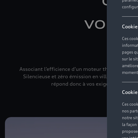
paramètr
configura
voitu
Cookie
Ces cook
informat
pages qu
sur le si
améliore
Associant l’efficience d’un moteur thermique à c
moment r
Silencieuse et zéro émission en ville, elle se 
répond donc à vos exigences de confor
Cookie
Ces cook
nos part
notre si
la façon
proposer