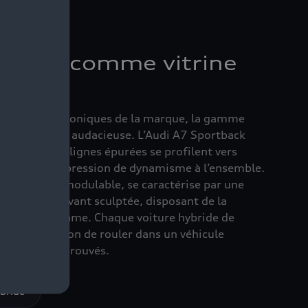
 racée comme vitrine
tivité
es modèles iconiques de la marque, la gamme
di TFSI e est audacieuse. L’Audi A7 Sportback
 exemple. Ses lignes épurées se profilent vers
offrant une impression de dynamisme à l’ensemble.
olyvalent et modulable, se caractérise par une
ec une face avant sculptée, disposant de la
ndre SingleFrame. Chaque voiture hybride de
 donc l’occasion de rouler dans un véhicule
 l’efficience prouvés.
bride