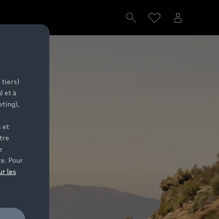
 tiers)
) et à
eting),
 et
tre
e
te. Pour
ur les