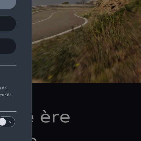
s de
teur de
lle ère
otre