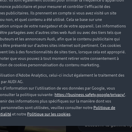
rêts). Ils sont également utilisés pour limiter la fréquence d'apparition
nonce publicitaire et pour mesurer et contrôler l'efficacité des
s publicitaires. Ils prennent en compte si vous avez visité un site
 ou non, et quel contenu a été utilisé. Cela se base sur une
Une allure
cation unique de votre navigateur et de votre appareil. Les informations
être partagées avec d'autres sites web Audi ou avec des tiers tels que
de votre ac
ributeurs et les annonceurs Audi, afin que le contenu publicitaire qui
s être présenté sur d'autres sites internet soit pertinent. Ces cookies
Directement inspirée d
ent liés à des fonctionnalités de sites tiers, lorsque cela est approprié.
hybride rechargeable Au
 noter que vous pouvez à tout moment retirer votre consentement à
TFSI e en est le parfait
lation de cookies personnalisation du contenu marketing.
l’arrière du véhicule, 
tilisation d’Adobe Analytics, celui-ci inclut également le traitement des
L’Audi Q5 TFSI e, SUV p
 par AUDI AG.
allure charismatique av
s d’information sur l’utilisation de vos données par Google, vous
signature Audi, la cala
onsulter la politique suivante:
https://business.safety.google/privacy/
.
société Audi vous offre
enir des informations plus spécifiques sur la manière dont vos
élégant, au confort et à
personnelles sont utilisées, veuillez consulter notre
Politique de
tialité
et notre
Politique sur les cookies
.
Découvrir la gamme hy