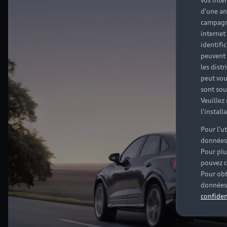
vos inté
d'une an
campagne
internet
identifi
peuvent 
les dist
peut vou
sont souv
Veuillez
l'instal
Pour l’u
données
Pour plu
pouvez c
Pour obt
données 
confiden