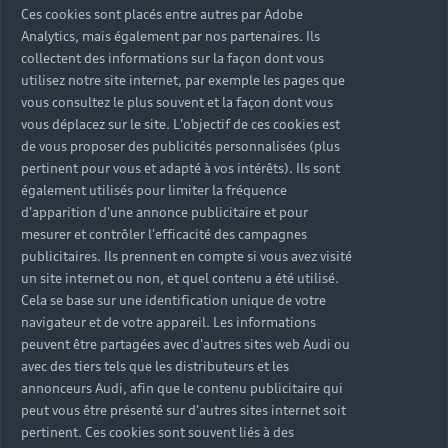
Ces cookies sont placés entre autres par Adobe
Analytics, mais également par nos partenaires. Ils
Nos solutions
collectent des informations sur la façon dont vous
utilisez notre site internet, par exemple les pages que
vous consultez le plus souvent et la façon dont vous
vous déplacez sur le site. L'objectif de ces cookies est
de vous proposer des publicités personnalisées (plus
pertinent pour vous et adapté à vos intérêts). Ils sont
également utilisés pour limiter la fréquence
Votre espace
d'apparition d'une annonce publicitaire et pour
mesurer et contrôler l'efficacité des campagnes
personnel
publicitaires. Ils prennent en compte si vous avez visité
un site internet ou non, et quel contenu a été utilisé.
myAudi
Cela se base sur une identification unique de votre
navigateur et de votre appareil. Les informations
peuvent être partagées avec d'autres sites web Audi ou
Entrez dans l’univers Audi avec le programme
avec des tiers tels que les distributeurs et les
myAudi. Accédez à des fonctionnalités exclusives
annonceurs Audi, afin que le contenu publicitaire qui
pour rester connecté à votre Audi, profitez de
peut vous être présenté sur d'autres sites internet soit
services dédiés aux modèles électriques et
pertinent. Ces cookies sont souvent liés à des