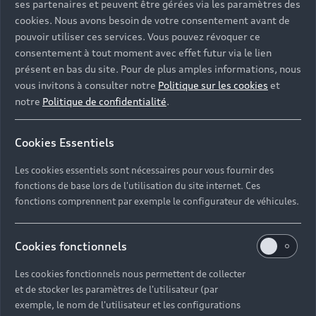
ses partenaires et peuvent être gérées via les paramètres des
cookies. Nous avons besoin de votre consentement avant de
pouvoir utiliser ces services. Vous pouvez révoquer ce
consentement à tout moment avec effet futur via le lien
présent en bas du site. Pour de plus amples informations, nous
vous invitons à consulter notre
Politique sur les cookies
et
notre
Politique de confidentialité
.
La recharge, où que vous
Cookies Essentiels
soyez
Les cookies essentiels sont nécessaires pour vous fournir des
Avec Audi Business, profitez d’un an d’abonnement
fonctions de base lors de l'utilisation du site internet. Ces
Audi charging pro offert* sur les modèles 100%
fonctions comprennent par exemple le configurateur de véhicules.
électriques. Accédez à plus de 900 000 bornes de
recharge en Europe et des tarifs préférentiels, avec
une seule carte.
Cookies fonctionnels
Les cookies fonctionnels nous permettent de collecter
Découvrir Audi charging
et de stocker les paramètres de l'utilisateur (par
exemple, le nom de l'utilisateur et les configurations