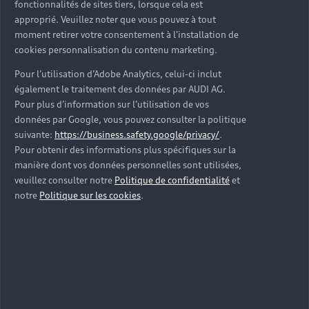
hybrides rechargeables et participez à des
fonctionnalités de sites tiers, lorsque cela est
événements d'exception.
approprié. Veuillez noter que vous pouvez à tout
moment retirer votre consentement à l'installation de
cookies personnalisation du contenu marketing.
Découvrir myAudi
Pour l’utilisation d’Adobe Analytics, celui-ci inclut
également le traitement des données par AUDI AG.
Pour plus d’information sur l’utilisation de vos
données par Google, vous pouvez consulter la politique
suivante:
https://business.safety.google/privacy/
.
Pour obtenir des informations plus spécifiques sur la
manière dont vos données personnelles sont utilisées,
veuillez consulter notre
Politique de confidentialité
et
notre
Politique sur les cookies
.