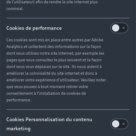
de l'utilisateur) afin de rendre le site internet plus
convivial.
Un ensemble de
Cookies de performance
solutions et de
Ces cookies sont mis en place entre autres par Adobe
Analytics et collectent des informations sur la façon
services sur
dont vous utilisez notre site internet, par exemple les
pages que vous consultez le plus souvent et la façon
mesure
dont vous vous déplacez sur le site. Ils nous aident à
améliorer la convivialité du site internet et donc à
améliorer votre expérience d'utilisateur. Veuillez noter
Découvrez les solutions et les services Audi
que vous pouvez à tout moment retirer votre
Business conçus pour faciliter votre activité au
consentement à l'installation de cookies de
quotidien. Profitez d’offres de financement sur
performance.
mesure pour maîtriser votre budget, facilitez
l'entretien de votre véhicule et accédez à des
solutions de mobilité pour accompagner votre
Cookies Personnalisation du contenu
activité.
marketing