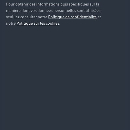
Pour obtenir des informations plus spécifiques sur la
manière dont vos données personnelles sont utilisées,
veuillez consulter notre
Politique de confidentialité
et
notre
Politique sur les cookies
.
Qu’est-ce que Audi Business ?
Audi Business a été conçu par la marque pour
répondre aux demandes toujours plus
nombreuses en matière de leasing chez les
professionnels. Ce programme regroupe
plusieurs offres de leasing vous permettant de
simplifier la gestion et l’entretien de votre Audi
A7.