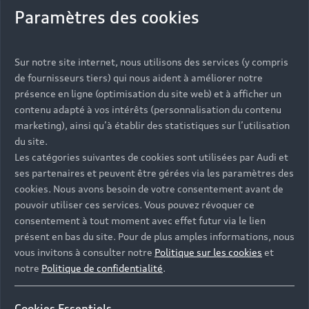
permettront d’effectuer de longs trajets
Paramètres des cookies
professionnels. Retrouvez le modèle de l’Audi A7
Sportback également en motorisation TFSI e
hybride rechargeable et en versions S7, RS 7 et RS
Sur notre site internet, nous utilisons des services (y compris
7 performance.
de fournisseurs tiers) qui nous aident à améliorer notre
présence en ligne (optimisation du site web) et à afficher un
contenu adapté à vos intérêts (personnalisation du contenu
marketing), ainsi qu’à établir des statistiques sur l’utilisation
Découvrir la gamme A7
du site.
Les catégories suivantes de cookies sont utilisées par Audi et
ses partenaires et peuvent être gérées via les paramètres des
cookies. Nous avons besoin de votre consentement avant de
pouvoir utiliser ces services. Vous pouvez révoquer ce
consentement à tout moment avec effet futur via le lien
présent en bas du site. Pour de plus amples informations, nous
vous invitons à consulter notre
Politique sur les cookies
et
notre
Politique de confidentialité
.
Cookies Essentiels