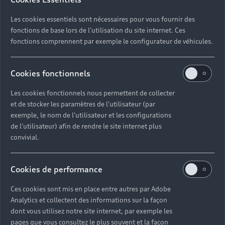
Les cookies essentiels sont nécessaires pour vous fournir des
fonctions de base lors de l'utilisation du site internet. Ces
fonctions comprennent par exemple le configurateur de véhicules.
Cookies fonctionnels
Les cookies fonctionnels nous permettent de collecter
et de stocker les paramètres de l'utilisateur (par
exemple, le nom de l'utilisateur et les configurations
de l'utilisateur) afin de rendre le site internet plus
Découvrir le leasing Audi
convivial.
pour les professionnels
Le leasing est de plus en plus apprécié que ce soit par
Cookies de performance
les particuliers ou les professionnels. Choisir l’Audi
A7 en leasing est une valeur sûre puisque vous
Ces cookies sont mis en place entre autres par Adobe
Analytics et collectent des informations sur la façon
définissez vous-même le montant à allouer chaque
dont vous utilisez notre site internet, par exemple les
mois pour votre véhicule. Vous pouvez par ailleurs
pages que vous consultez le plus souvent et la façon