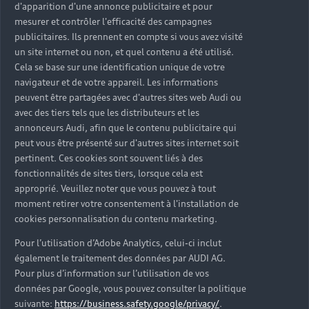
d'apparition d'une annonce publicitaire et pour
mesurer et contrôler l'efficacité des campagnes
À qui s’adresse le leasing pour
publicitaires. Ils prennent en compte si vous avez visité
les professionnels chez Audi ?
un site internet ou non, et quel contenu a été utilisé.
Cela se base sur une identification unique de votre
Grâce à Audi Business, la marque vous
navigateur et de votre appareil. Les informations
accompagne dans votre projet de financement en
peuvent être partagées avec d'autres sites web Audi ou
leasing et nos équipes vous aident à choisir la
avec des tiers tels que les distributeurs et les
meilleure formule de leasing. Quel que soit votre
annonceurs Audi, afin que le contenu publicitaire qui
peut vous être présenté sur d'autres sites internet soit
statut, auto-entrepreneur, profession libérale,
pertinent. Ces cookies sont souvent liés à des
PDG, salarié… tous les professionnels peuvent
fonctionnalités de sites tiers, lorsque cela est
contracter un leasing chez Audi.
approprié. Veuillez noter que vous pouvez à tout
moment retirer votre consentement à l'installation de
cookies personnalisation du contenu marketing.
Pour l’utilisation d’Adobe Analytics, celui-ci inclut
également le traitement des données par AUDI AG.
Pour plus d’information sur l’utilisation de vos
données par Google, vous pouvez consulter la politique
suivante:
https://business.safety.google/privacy/
.