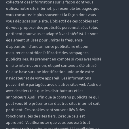
collectent des informations sur la façon dont vous
utilisez notre site internet, par exemple les pages que
vous consultez le plus souvent et la façon dont vous
vous déplacez sur le site. L'objectif de ces cookies est
de vous proposer des publicités personnalisées (plus
pertinent pour vous et adapté à vos intérêts). Ils sont
également utilisés pour limiter la fréquence
d'apparition d'une annonce publicitaire et pour
mesurer et contrôler l'efficacité des campagnes
Découvrir le leasing Audi A3
publicitaires. Ils prennent en compte si vous avez visité
pour les professionnels
un site internet ou non, et quel contenu a été utilisé.
Cela se base sur une identification unique de votre
Audi accompagne l’ensemble des professionnels
navigateur et de votre appareil. Les informations
dans leur financement, ainsi auto-entrepreneur,
peuvent être partagées avec d'autres sites web Audi ou
TPE/PME, gérant ou actionnaire peuvent opter pour
avec des tiers tels que les distributeurs et les
le leasing via Audi Business. De nombreuses offres
annonceurs Audi, afin que le contenu publicitaire qui
simplifiant la gestion et l’entretien de votre véhicule
peut vous être présenté sur d'autres sites internet soit
Audi peuvent être être incluses dans ce financement.
pertinent. Ces cookies sont souvent liés à des
Ainsi, votre Partenaire Audi s’occupe de l’entretien et
fonctionnalités de sites tiers, lorsque cela est
de la réparation de votre Audi A3.
approprié. Veuillez noter que vous pouvez à tout
moment retirer votre consentement à l'installation de