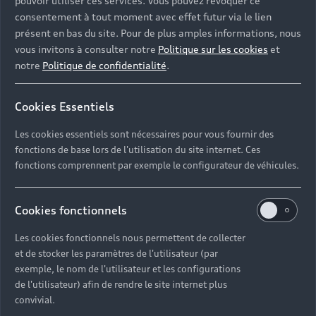
pouvoir utiliser ces services. Vous pouvez révoquer ce
consentement à tout moment avec effet futur via le lien
présent en bas du site. Pour de plus amples informations, nous
vous invitons à consulter notre
Politique sur les cookies
et
notre
Politique de confidentialité
.
Cookies Essentiels
Les cookies essentiels sont nécessaires pour vous fournir des
fonctions de base lors de l'utilisation du site internet. Ces
Pourquoi opter pour un
fonctions comprennent par exemple le configurateur de véhicules.
leasing Audi ?
Le leasing est une formule de financement
Cookies fonctionnels
incontournable pour les professionnels. Grâce au
Les cookies fonctionnels nous permettent de collecter
leasing Audi A3, vous pouvez ajuster votre budget
et de stocker les paramètres de l'utilisateur (par
pour louer chaque mois votre véhicule. Il est aussi
exemple, le nom de l'utilisateur et les configurations
possible de faire reprendre votre ancien véhicule par
de l'utilisateur) afin de rendre le site internet plus
ce moyen de financement. Vous avez la possibilité
convivial.
de mettre un apport ou non selon le type de crédit