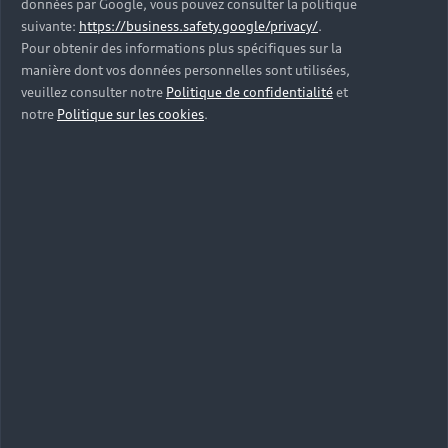
données par Google, vous pouvez consulter la politique
2 Modèles
suivante:
https://business.safety.google/privacy/
.
Pour obtenir des informations plus spécifiques sur la
manière dont vos données personnelles sont utilisées,
Audi Q5
veuillez consulter notre
Politique de confidentialité
et
notre
Politique sur les cookies
.
6 Modèles
Audi Q6 e-tron