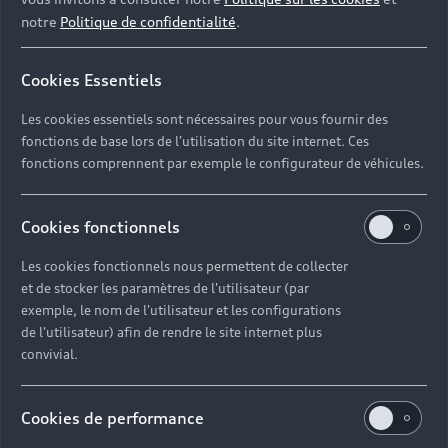
notre
Politique de confidentialité
.
Pneumatiques d’Origine
Audi®
Cookies Essentiels
Spécialement conçus pour équiper les modèles Audi,
Les cookies essentiels sont nécessaires pour vous fournir des
les pneumatiques d’Origine Audi® vous permettent
fonctions de base lors de l'utilisation du site internet. Ces
de conserver une adhérence et une agilité optimales
fonctions comprennent par exemple le configurateur de véhicules.
quelles que soient la saison et les intempéries.
Cookies fonctionnels
En savoir plus
Les cookies fonctionnels nous permettent de collecter
et de stocker les paramètres de l'utilisateur (par
exemple, le nom de l'utilisateur et les configurations
de l'utilisateur) afin de rendre le site internet plus
convivial.
Cookies de performance