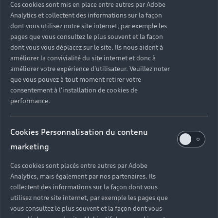
Ces cookies sont mis en place entre autres par Adobe
Analytics et collectent des informations sur la façon
dont vous utilisez notre site internet, par exemple les
pages que vous consultez le plus souvent et la façon
dont vous vous déplacez sur le site. Ils nous aident à
améliorer la convivialité du site internet et donc à
améliorer votre expérience d'utilisateur. Veuillez noter
que vous pouvez à tout moment retirer votre
consentement à l'installation de cookies de
performance.
Cookies Personnalisation du contenu
marketing
Functions on Demand
Ces cookies sont placés entre autres par Adobe
Phares Matrix LED, navigation MMI, radio
Analytics, mais également par nos partenaires. Ils
collectent des informations sur la façon dont vous
numérique… Ajoutez de nouvelles fonctionnalités à
utilisez notre site internet, par exemple les pages que
votre véhicule, en quelques clics et pour la durée de
vous consultez le plus souvent et la façon dont vous
votre choix.