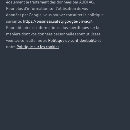
Conjuguez l’excellence Audi aux nombreux
également le traitement des données par AUDI AG.
Pour plus d’information sur l’utilisation de vos
avantages d’une navigation embarquée et
données par Google, vous pouvez consulter la politique
profitez de cartes optimisées pour une meilleure
suivante:
https://business.safety.google/privacy/
.
concentration sur la route.
Pour obtenir des informations plus spécifiques sur la
manière dont vos données personnelles sont utilisées,
En savoir plus sur l’activation
veuillez consulter notre
Politique de confidentialité
et
notre
Politique sur les cookies
.
Mettre à jour mon système de