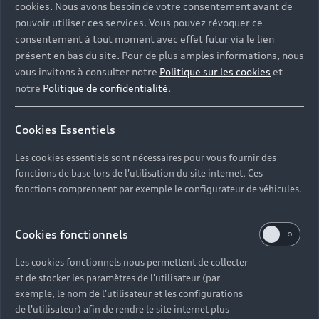
Des
cookies. Nous avons besoin de votre consentement avant de
pouvoir utiliser ces services. Vous pouvez révoquer ce
engagements
consentement à tout moment avec effet futur via le lien
durables pour
présent en bas du site. Pour de plus amples informations, nous
vous invitons à consulter notre
Politique sur les cookies
et
l’entretien de
notre
Politique de confidentialité
.
votre Audi A7
Cookies Essentiels
Les cookies essentiels sont nécessaires pour vous fournir des
Les pièces utilisées pendant votre entretien sont
fonctions de base lors de l'utilisation du site internet. Ces
testées, homologuées et conformes aux normes
fonctions comprennent par exemple le configurateur de véhicules.
de sécurité les plus strictes dans le domaine
automobile. Garanties pendant 2 ans, elles sont
par ailleurs recyclables à 90 % ou composées de
Cookies fonctionnels
matériaux pouvant être recyclés.
Les cookies fonctionnels nous permettent de collecter
et de stocker les paramètres de l'utilisateur (par
exemple, le nom de l'utilisateur et les configurations
de l'utilisateur) afin de rendre le site internet plus