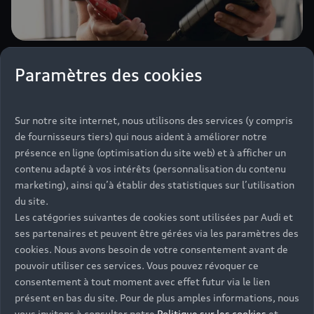
Pourquoi choisir un garage
Paramètres des cookies
automobile Audi ?
Sur notre site internet, nous utilisons des services (y compris
Nos techniciens bénéficient de formations poussées
de fournisseurs tiers) qui nous aident à améliorer notre
afin d’assurer la meilleure prise en charge possible
présence en ligne (optimisation du site web) et à afficher un
de votre véhicule Audi. Ils sont formés à détecter et à
contenu adapté à vos intérêts (personnalisation du contenu
réaliser l’ensemble des réparations nécessaires, ainsi
marketing), ainsi qu’à établir des statistiques sur l’utilisation
que les étapes d’entretien de votre Audi, pour
du site.
garantir votre sécurité et votre confort. En confiant
Les catégories suivantes de cookies sont utilisées par Audi et
votre véhicule à un garage Audi, vous bénéficiez d’un
ses partenaires et peuvent être gérées via les paramètres des
historique d’entretien certifié par la marque, un
cookies. Nous avons besoin de votre consentement avant de
atout pour la revente de votre Audi. De plus, chaque
pouvoir utiliser ces services. Vous pouvez révoquer ce
service d’entretien réalisé dans le réseau vous offre
consentement à tout moment avec effet futur via le lien
deux ans d’assistance.
présent en bas du site. Pour de plus amples informations, nous
vous invitons à consulter notre
Politique sur les cookies
et