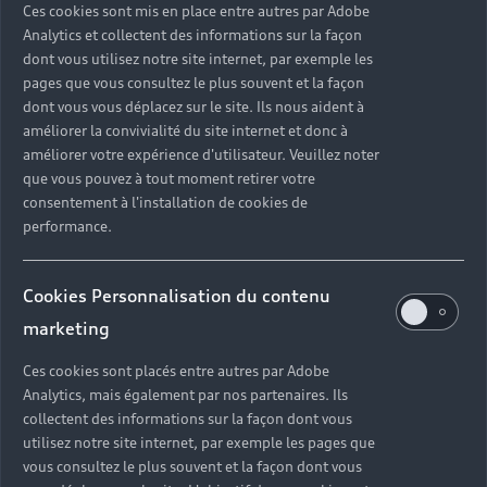
Ces cookies sont mis en place entre autres par Adobe
Analytics et collectent des informations sur la façon
Des pièces garanties
dont vous utilisez notre site internet, par exemple les
d'Origine Audi
pages que vous consultez le plus souvent et la façon
dont vous vous déplacez sur le site. Ils nous aident à
En matière d’entretien et de réparation, votre garage
améliorer la convivialité du site internet et donc à
automobile spécialisé ne travaille qu’avec un
améliorer votre expérience d'utilisateur. Veuillez noter
que vous pouvez à tout moment retirer votre
outillage et des appareils de mesures spécifiques,
consentement à l'installation de cookies de
ainsi que des pièces d’Origine Audi®. Ces
performance.
équipements ont été soigneusement développés
pour apporter toujours plus de technicité et de
fiabilité à l’entretien de votre véhicule.
Cookies Personnalisation du contenu
marketing
Ces cookies sont placés entre autres par Adobe
Analytics, mais également par nos partenaires. Ils
collectent des informations sur la façon dont vous
utilisez notre site internet, par exemple les pages que
vous consultez le plus souvent et la façon dont vous