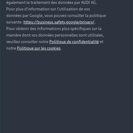
également le traitement des données par AUDI AG.
préservée, tout comme la valeur de votre Audi dans
Pour plus d’information sur l’utilisation de vos
le temps. Grâce aux services connectés offerts par
données par Google, vous pouvez consulter la politique
l’application myAudi, vous pouvez par ailleurs suivre
suivante:
https://business.safety.google/privacy/
.
en temps réel l’entretien de votre véhicule. Vous
Pour obtenir des informations plus spécifiques sur la
planifiez vos rendez-vous et accédez à des services
manière dont vos données personnelles sont utilisées,
personnalisés.
veuillez consulter notre
Politique de confidentialité
et
notre
Politique sur les cookies
.
Garage
spécialiste Audi :
fiabilité et
technicité
Quelle que soit la raison de votre visite dans un