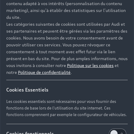
contenu adapté à vos intérêts (personnalisation du contenu
marketing), ainsi qu’à établir des statistiques sur l’utilisation
du site.
Une prise en charge
Les catégories suivantes de cookies sont utilisées par Audi et
ses partenaires et peuvent être gérées via les paramètres des
complète, personnalisée
cookies. Nous avons besoin de votre consentement avant de
pouvoir utiliser ces services. Vous pouvez révoquer ce
Chaque prise en charge de votre véhicule chez un
consentement à tout moment avec effet futur via le lien
Partenaire Audi Service vous permet de profiter de
présent en bas du site. Pour de plus amples informations, nous
l'expertise unique des experts de la marque. Ces
vous invitons à consulter notre
Politique sur les cookies
et
techniciens s'appuient sur de solides connaissances
notre
Politique de confidentialité
.
des modèles et sur un outillage de haute
technologie. Les réparations effectuées incluent
uniquement des pièces d'Origine Audi et respectent
Cookies Essentiels
le cahier des charges du constructeur. En réalisant
Les cookies essentiels sont nécessaires pour vous fournir des
votre entretien chez un Partenaire Audi Service, vous
fonctions de base lors de l'utilisation du site internet. Ces
bénéficiez de la prolongation de votre assistance
fonctions comprennent par exemple le configurateur de véhicules.
panne, crevaison et accident pour 2 ans ou 30 000
km*.
Cookies fonctionnels