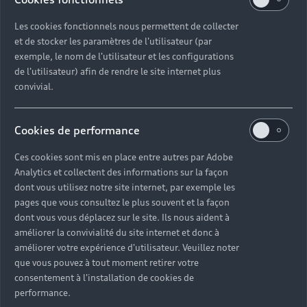
Les cookies fonctionnels nous permettent de collecter
et de stocker les paramètres de l'utilisateur (par
exemple, le nom de l'utilisateur et les configurations
Des services
de l'utilisateur) afin de rendre le site internet plus
convivial.
adaptés à vos
besoins,
Cookies de performance
accessibles en
Ces cookies sont mis en place entre autres par Adobe
ligne
Analytics et collectent des informations sur la façon
dont vous utilisez notre site internet, par exemple les
pages que vous consultez le plus souvent et la façon
Audi vous permet de planifier ou d'anticiper la
dont vous vous déplacez sur le site. Ils nous aident à
réparation de votre véhicule ou son entretien
améliorer la convivialité du site internet et donc à
améliorer votre expérience d'utilisateur. Veuillez noter
depuis son site internet. Vous pouvez y consulter
que vous pouvez à tout moment retirer votre
les tarifs selon votre modèle puis sélectionner
consentement à l'installation de cookies de
chaque détail de la prestation à venir. Un devis
performance.
vous est alors proposé. S'il vous convient, vous