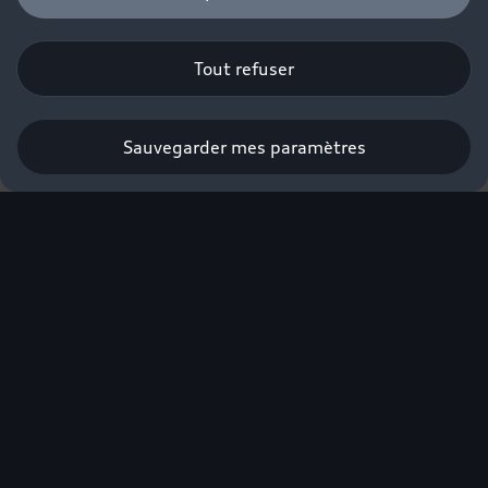
Tout refuser
Sauvegarder mes paramètres
L'excellence électrique
Audi labellisée éco-
score.
Nouvelle Audi Q4 e-tron
Audi Q6 e-tron