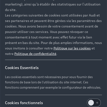
- Assistance 24/7 en France et en Europe
marketing), ainsi qu’à établir des statistiques sur l’utilisation
-
Découvrez également toutes nos offres d’entretien
, à
du site.
partir de 19€/mois
Les catégories suivantes de cookies sont utilisées par Audi et
ses partenaires et peuvent être gérées via les paramètres des
cookies. Nous avons besoin de votre consentement avant de
pouvoir utiliser ces services. Vous pouvez révoquer ce
consentement à tout moment avec effet futur via le lien
présent en bas du site. Pour de plus amples informations, nous
Les réponses à vos
vous invitons à consulter notre
Politique sur les cookies
et
questions
notre
Politique de confidentialité
.
Découvrez les réponses à vos diverses questions
Cookies Essentiels
autour de l'achat de véhicules d’occasion
immédiatement disponibles avec Audi.
Les cookies essentiels sont nécessaires pour vous fournir des
fonctions de base lors de l'utilisation du site internet. Ces
fonctions comprennent par exemple le configurateur de véhicules.
Cookies fonctionnels