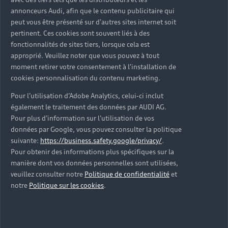
d’occasion ?
annonceurs Audi, afin que le contenu publicitaire qui
peut vous être présenté sur d'autres sites internet soit
pertinent. Ces cookies sont souvent liés à des
Qu’est-ce que le code VIN et où le trouver ?
fonctionnalités de sites tiers, lorsque cela est
approprié. Veuillez noter que vous pouvez à tout
Quels équipements de série retrouve-t-on sur une
moment retirer votre consentement à l'installation de
Audi d’occasion ?
cookies personnalisation du contenu marketing.
Pour l’utilisation d’Adobe Analytics, celui-ci inclut
Peut-on acheter une Audi hybride rechargeable
également le traitement des données par AUDI AG.
d’occasion ?
Pour plus d’information sur l’utilisation de vos
données par Google, vous pouvez consulter la politique
Peut-on acheter une Audi électrique d’occasion ?
suivante:
https://business.safety.google/privacy/
.
Pour obtenir des informations plus spécifiques sur la
manière dont vos données personnelles sont utilisées,
Quelle est la garantie de la batterie sur une Audi
veuillez consulter notre
Politique de confidentialité
et
e-tron d’occasion ?
notre
Politique sur les cookies
.
Une Audi d’occasion est-elle adaptée aux Zones à
Faibles Émissions (ZFE) ?