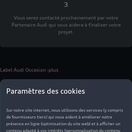
3
Vous serez contacté prochainement par votre
Partenaire Audi qui vous aidera à finaliser votre
projet.
Label Audi Occasion
:plus
Paramètres des cookies
Le label Audi Occasion
:plus
vous permet d’acquérir un
véhicule d’occasion avec les mêmes avantages que les
véhicules neufs :
Sur notre site internet, nous utilisons des services (y compris
- Jusqu'à 130 points de contrôle spécifiques à chaque
de fournisseurs tiers) qui nous aident à améliorer notre
motorisation
présence en ligne (optimisation du site web) et à afficher un
- Garantie jusqu’à 24 mois et kilométrage illimité
contenu adapté à vos intérêts (personnalisation du contenu