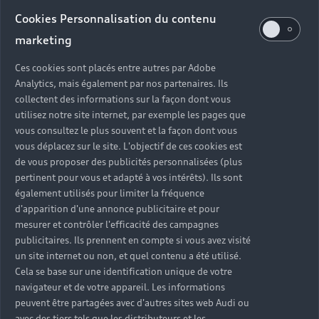
Audi d’occasion
Cookies Personnalisation du contenu
marketing
Quels sont les avantages d’acheter une Audi
Ces cookies sont placés entre autres par Adobe
d’occasion ?
Analytics, mais également par nos partenaires. Ils
collectent des informations sur la façon dont vous
utilisez notre site internet, par exemple les pages que
Quelle est la garantie d’une Audi Occasion :plus ?
vous consultez le plus souvent et la façon dont vous
vous déplacez sur le site. L'objectif de ces cookies est
Combien de points de contrôle sont effectués sur
de vous proposer des publicités personnalisées (plus
une Audi d’occasion ?
pertinent pour vous et adapté à vos intérêts). Ils sont
également utilisés pour limiter la fréquence
Quelle assistance est incluse avec une Audi
d'apparition d'une annonce publicitaire et pour
Occasion :plus ?
mesurer et contrôler l'efficacité des campagnes
publicitaires. Ils prennent en compte si vous avez visité
un site internet ou non, et quel contenu a été utilisé.
Quelle démarche faire quand on achète une
Cela se base sur une identification unique de votre
voiture d’occasion ?
navigateur et de votre appareil. Les informations
peuvent être partagées avec d'autres sites web Audi ou
Comment connaître l’historique d’une Audi
avec des tiers tels que les distributeurs et les