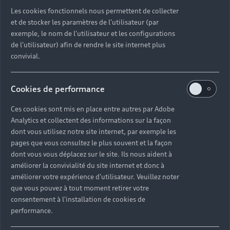
Découvrez toutes les catégories d’Audi d’occasion
Les cookies fonctionnels nous permettent de collecter
et de stocker les paramètres de l'utilisateur (par
exemple, le nom de l'utilisateur et les configurations
Découvrez toutes les catégories d’Audi d’occasion
de l'utilisateur) afin de rendre le site internet plus
convivial.
Découvrez tous les modèles Audi d’occasion
Cookies de performance
Découvrez les déclinaisons sportives S et RS
d’occasion
Ces cookies sont mis en place entre autres par Adobe
Analytics et collectent des informations sur la façon
Trouvez votre Partenaire Audi près de chez vous
dont vous utilisez notre site internet, par exemple les
pages que vous consultez le plus souvent et la façon
dont vous vous déplacez sur le site. Ils nous aident à
Trouvez votre Audi d’occasion par modèle et par
améliorer la convivialité du site internet et donc à
ville
améliorer votre expérience d'utilisateur. Veuillez noter
que vous pouvez à tout moment retirer votre
consentement à l'installation de cookies de
performance.
Questions fréquentes sur les