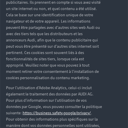
publicitaires. Ils prennent en compte si vous avez visité
● 10.7 : Dans chaque page web, pour chaque élément
un site internet ou non, et quel contenu a été utilisé.
recevant le focus, la prise de focus est-elle visible ?
Cela se base sur une identification unique de votre
navigateur et de votre appareil. Les informations
● 10.8 : Pour chaque page web, les contenus cachés
peuvent être partagées avec d'autres sites web Audi ou
ont-ils vocation à être ignorés par les technologies
avec des tiers tels que les distributeurs et les
d’assistance ?
annonceurs Audi, afin que le contenu publicitaire qui
peut vous être présenté sur d'autres sites internet soit
● 11.1 : Chaque champ de formulaire a-t-il une
pertinent. Ces cookies sont souvent liés à des
étiquette ?
fonctionnalités de sites tiers, lorsque cela est
approprié. Veuillez noter que vous pouvez à tout
● 11.5 : Dans chaque formulaire, les champs de même
moment retirer votre consentement à l'installation de
nature sont-ils regroupés, si nécessaire ?
cookies personnalisation du contenu marketing.
● 11.6 : Dans chaque formulaire, chaque
Pour l’utilisation d’Adobe Analytics, celui-ci inclut
également le traitement des données par AUDI AG.
regroupement de champs de même nature a-t-il une
Pour plus d’information sur l’utilisation de vos
légende ?
données par Google, vous pouvez consulter la politique
● 11.10 : Dans chaque formulaire, le contrôle de saisie
suivante:
https://business.safety.google/privacy/
.
Pour obtenir des informations plus spécifiques sur la
est-il utilisé de manière pertinente (hors cas
manière dont vos données personnelles sont utilisées,
particuliers) ?