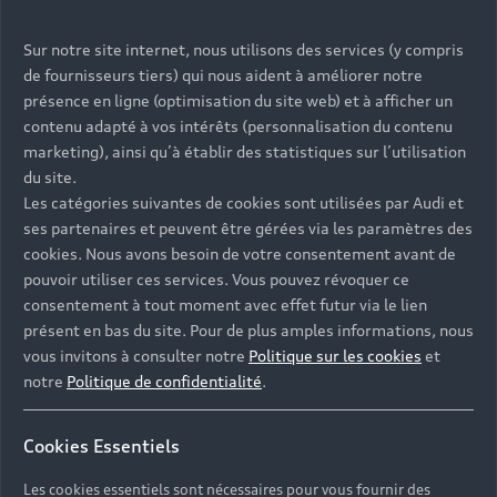
est-elle respectée (hors cas particuliers) ?
● 3.1 : Dans chaque page web, l’information ne doit
Sur notre site internet, nous utilisons des services (y compris
pas être donnée uniquement par la couleur. Cette règle
de fournisseurs tiers) qui nous aident à améliorer notre
est-elle respectée ?
présence en ligne (optimisation du site web) et à afficher un
contenu adapté à vos intérêts (personnalisation du contenu
● 3.2 : Dans chaque page web, le contraste entre la
marketing), ainsi qu’à établir des statistiques sur l’utilisation
couleur du texte et la couleur de son arrière-plan est-il
du site.
suffisamment élevé (hors cas particuliers) ?
Les catégories suivantes de cookies sont utilisées par Audi et
ses partenaires et peuvent être gérées via les paramètres des
● 3.3 : Dans chaque page web, les couleurs utilisées
cookies. Nous avons besoin de votre consentement avant de
dans les composants d’interface ou les éléments
pouvoir utiliser ces services. Vous pouvez révoquer ce
graphiques porteurs d’informations sont-elles
consentement à tout moment avec effet futur via le lien
suffisamment contrastées (hors cas particuliers) ?
présent en bas du site. Pour de plus amples informations, nous
vous invitons à consulter notre
Politique sur les cookies
et
● 5.3 : Pour chaque tableau de mise en forme, le
notre
Politique de confidentialité
.
contenu linéarisé reste-t-il compréhensible ?
● 6.1 : Chaque lien est-il explicite (hors cas
Cookies Essentiels
particuliers) ?
Les cookies essentiels sont nécessaires pour vous fournir des