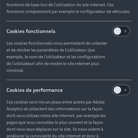
● 6.2 : Dans chaque page web, chaque lien a-t-il un
fonctions de base lors de l'utilisation du site internet. Ces
intitulé ?
fonctions comprennent par exemple le configurateur de véhicules.
● 7.1 : Chaque script est-il, si nécessaire, compatible
avec les technologies d’assistance ?
Cookies fonctionnels
● 7.3 : Chaque script est-il contrôlable par le clavier et
Les cookies fonctionnels nous permettent de collecter
par tout dispositif de pointage (hors cas particuliers) ?
et de stocker les paramètres de l'utilisateur (par
exemple, le nom de l'utilisateur et les configurations
● 7.5 : Dans chaque page web, les messages de statut
de l'utilisateur) afin de rendre le site internet plus
sont-ils correctement restitués par les technologies
convivial.
d’assistance ?
● 8.7 : Dans chaque page web, chaque changement de
Cookies de performance
langue est-il indiqué dans le code source (hors cas
Ces cookies sont mis en place entre autres par Adobe
particuliers) ?
Analytics et collectent des informations sur la façon
dont vous utilisez notre site internet, par exemple les
● 8.9 : Dans chaque page web, les balises ne doivent
pages que vous consultez le plus souvent et la façon
pas être utilisées uniquement à des fins de présentation.
dont vous vous déplacez sur le site. Ils nous aident à
Cette règle est-elle respectée ?
améliorer la convivialité du site internet et donc à