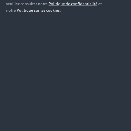
veuillez consulter notre
Politique de confidentialité
et
● 11.13 : La finalité d’un champ de saisie peut-elle
notre
Politique sur les cookies
.
être déduite pour faciliter le remplissage automatique
des champs avec les données de l’utilisateur ?
● 12.8 : Dans chaque page web, l’ordre de tabulation
est-il cohérent ?
Dérogations pour charge disproportionnée
Aucun contenu à mentionner
Contenus non soumis à l’obligation d’accessibilité
Aucun contenu à mentionner
Établissement de cette déclaration d’accessibilité
Cette déclaration a été établie le 17/03/2026.
Technologies utilisées pour la réalisation du site
● HTML5
● CSS