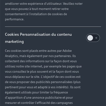
améliorer votre expérience d'utilisateur. Veuillez noter
● 9.1 : Dans chaque page web, l’information est-elle
que vous pouvez à tout moment retirer votre
structurée par l’utilisation appropriée de titres ?
consentement à l'installation de cookies de
performance.
● 9.2 : Dans chaque page web, la structure du
document est-elle cohérente (hors cas particuliers) ?
Cookies Personnalisation du contenu
● 9.3 : Dans chaque page web, chaque liste est-elle
correctement structurée ?
marketing
● 10.1 : Dans le site web, des feuilles de styles sont-
Ces cookies sont placés entre autres par Adobe
elles utilisées pour contrôler la présentation de
Analytics, mais également par nos partenaires. Ils
l’information ?
collectent des informations sur la façon dont vous
utilisez notre site internet, par exemple les pages que
● 10.4 : Dans chaque page web, le texte reste-t-il
vous consultez le plus souvent et la façon dont vous
lisible lorsque la taille des caractères est augmentée
vous déplacez sur le site. L'objectif de ces cookies est
jusqu’à 200%, au moins (hors cas particuliers) ?
de vous proposer des publicités personnalisées (plus
pertinent pour vous et adapté à vos intérêts). Ils sont
● 10.6 : Dans chaque page web, chaque lien dont la
également utilisés pour limiter la fréquence
nature n’est pas évidente est-il visible par rapport au
d'apparition d'une annonce publicitaire et pour
texte environnant ?
mesurer et contrôler l'efficacité des campagnes