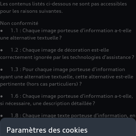
Les contenus listés ci-dessous ne sont pas accessibles
pour les raisons suivantes.
Non conformité
● 1.1 : Chaque image porteuse d’information a-t-elle
une alternative textuelle ?
● 1.2 : Chaque image de décoration est-elle
correctement ignorée par les technologies d’assistance ?
● 1.3 : Pour chaque image porteuse d'information
ayant une alternative textuelle, cette alternative est-elle
pertinente (hors cas particuliers) ?
● 1.6 : Chaque image porteuse d’information a-t-elle,
si nécessaire, une description détaillée ?
● 1.8 : Chaque image texte porteuse d’information, en
l’absence d’un mécanisme de remplacement, doit si
Paramètres des cookies
possible être remplacée par du texte stylé. Cette règle