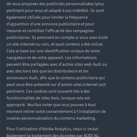
de vous proposer des publicités personnalisées (plus
Fonctionnalités
pertinent pour vous et adapté à vos intérêts). Ils sont
également utilisés pour limiter la fréquence
disponibles avec
d'apparition d'une annonce publicitaire et pour
mesurer et contrôler l'efficacité des campagnes
myAudi
publicitaires. Ils prennent en compte si vous avez visité
Avec myAudi, accédez à toutes les
un site internet ou non, et quel contenu a été utilisé.
fonctionnalités et informations
Cela se base sur une identification unique de votre
importantes de votre Audi depuis votre
navigateur et de votre appareil. Les informations
espace personnel, et bénéficiez de
peuvent être partagées avec d'autres sites web Audi ou
avec des tiers tels que les distributeurs et les
services exclusifs pour profiter
annonceurs Audi, afin que le contenu publicitaire qui
pleinement de la marque.
peut vous être présenté sur d'autres sites internet soit
Découvrir
pertinent. Ces cookies sont souvent liés à des
fonctionnalités de sites tiers, lorsque cela est
approprié. Veuillez noter que vous pouvez à tout
moment retirer votre consentement à l'installation de
cookies personnalisation du contenu marketing.
Pour l’utilisation d’Adobe Analytics, celui-ci inclut
également le traitement des données par AUDI AG.