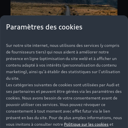
Paramètres des cookies
Sur notre site internet, nous utilisons des services (y compris
de fournisseurs tiers) qui nous aident à améliorer notre
présence en ligne (optimisation du site web) et à afficher un
Des privilèges
contenu adapté à vos intérêts (personnalisation du contenu
exclusifs dédiés aux
marketing), ainsi qu’à établir des statistiques sur l’utilisation
du site.
clients Audi
Les catégories suivantes de cookies sont utilisées par Audi et
Découvrez les coulisses d’un constructeur
ses partenaires et peuvent être gérées via les paramètres des
d'exception où expériences inoubliables
cookies. Nous avons besoin de votre consentement avant de
et partenariats exclusifs vous offrent de
pouvoir utiliser ces services. Vous pouvez révoquer ce
nouvelles sensations qui n’existent nulle
consentement à tout moment avec effet futur via le lien
part ailleurs.
présent en bas du site. Pour de plus amples informations, nous
vous invitons à consulter notre
Politique sur les cookies
et
Découvrir