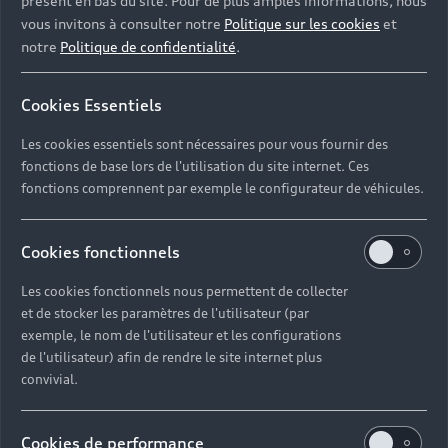
présent en bas du site. Pour de plus amples informations, nous
Ces droits s’exercent à l’adresse
donneespersonnelles@volkswagengroup.fr
ou par
vous invitons à consulter notre
Politique sur les cookies
et
courrier à l’attention du service Relations Clients de Volkswagen Group France à
l’adresse 11, avenue de Boursonne BP 62, 02601 Villers-Cotterêts Cedex avec tout
notre
Politique de confidentialité
.
élément permettant de justifier de votre identité. Pour disposer d’une information
exhaustive concernant les traitements des données à caractère personnel que nous
effectuons, vous pouvez
consulter notre politique de confidentialité
.
Cookies Essentiels
En cas de litige, si vous estimez, après nous avoir contactés, que vos droits «
Informatique et Libertés » ne sont pas respectés, vous pouvez adresser une
Les cookies essentiels sont nécessaires pour vous fournir des
réclamation à la CNIL.
fonctions de base lors de l'utilisation du site internet. Ces
fonctions comprennent par exemple le configurateur de véhicules.
Cookies fonctionnels
Les cookies fonctionnels nous permettent de collecter
et de stocker les paramètres de l'utilisateur (par
Retour en haut
exemple, le nom de l'utilisateur et les configurations
de l'utilisateur) afin de rendre le site internet plus
convivial.
Accès rapides
Modèles
Cookies de performance
Quelle Audi me correspond ?