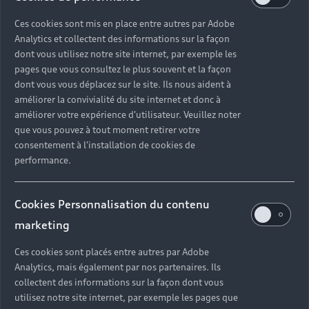
Ces cookies sont mis en place entre autres par Adobe
Tous les modèles
Achat et location
Analytics et collectent des informations sur la façon
dont vous utilisez notre site internet, par exemple les
Recherche de véhicules neufs
Électrique
pages que vous consultez le plus souvent et la façon
Pour les professionnels
Véhicules d'occasion disponibles
Hybride rechargeable
dont vous vous déplacez sur le site. Ils nous aident à
Offres du moment
améliorer la convivialité du site internet et donc à
Offres pour les professionnels
Citadine
Votre Audi
améliorer votre expérience d'utilisateur. Veuillez noter
Configurer mon Audi
que vous pouvez à tout moment retirer votre
Voiture électrique
Demander un essai
Compacte
consentement à l'installation de cookies de
Réservation et option d'achat
Univers Audi
performance.
Voiture hybride
Informations et Service Clients
Berline
Entretenir et réparer mon Audi
Financer mon Audi
Voiture commerciale
Accessibilité - Clients Sourds et Malentendants
Avant
Offres Après-Vente
Cookies Personnalisation du contenu
Garanties Audi
Histoire du progrès
Voiture de direction
Trouver mon Partenaire Audi
SUV électrique
marketing
Accessoires et équipements
Audi rent : location courte durée
Notre vision
SUV société
SUV hybride
Ces cookies sont placés entre autres par Adobe
Espace personnel myAudi
Espace Client Audi Financial Services
© 2026 Audi France. Tous droits réservés.
Analytics, mais également par nos partenaires. Ils
Audi Sport
Achat véhicule de société
SUV
collectent des informations sur la façon dont vous
Audi connect
Heycar
Mentions légales
Politique sur les cookies
Nos technologies
utilisez notre site internet, par exemple les pages que
Avantages voiture société
SUV compact