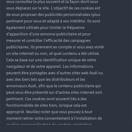
Gérer vos cookies
Politique de confidentialité
Informations client
vous consultez le plus souvent et la façon dont vous
myAudi experience
Flotte automobile
Système de lanceur d'alerte
vous déplacez sur le site. L'objectif de ces cookies est
Functions on Demand
de vous proposer des publicités personnalisées (plus
Fiche produit environnementale
Audi Shop : Boutique Officielle
TVS
pertinent pour vous et adapté à vos intérêts). Ils sont
Devis & RDV entretien en ligne
Action de Service EA 189
également utilisés pour limiter la fréquence
Espace actualités Audi
Demande d'information
Carrières
LLD
d'apparition d'une annonce publicitaire et pour
Audi Assistance
Opérateurs indépendants
Réseau Audi
mesurer et contrôler l'efficacité des campagnes
Carrières
Recevez toute l'actualité Audi
publicitaires. Ils prennent en compte si vous avez visité
Campagne de rappel Airbag Takata
Espace Presse
un site internet ou non, et quel contenu a été utilisé.
Mentions légales AUDI AG
Cela se base sur une identification unique de votre
Mise à jour logiciel
Déclaration d'accessibilité
navigateur et de votre appareil. Les informations
Signaler un contenu illégal
peuvent être partagées avec d'autres sites web Audi ou
Règlement sur les données
avec des tiers tels que les distributeurs et les
annonceurs Audi, afin que le contenu publicitaire qui
peut vous être présenté sur d'autres sites internet soit
Certains des équipements et options présentés sur les
pertinent. Ces cookies sont souvent liés à des
visuels peuvent ne pas être disponibles en France. Pour
fonctionnalités de sites tiers, lorsque cela est
plus d’informations, rapprochez-vous de votre
approprié. Veuillez noter que vous pouvez à tout
Partenaire Audi.
moment retirer votre consentement à l'installation de
cookies personnalisation du contenu marketing.
Autonomie maximale, selon norme WLTP. Le temps de