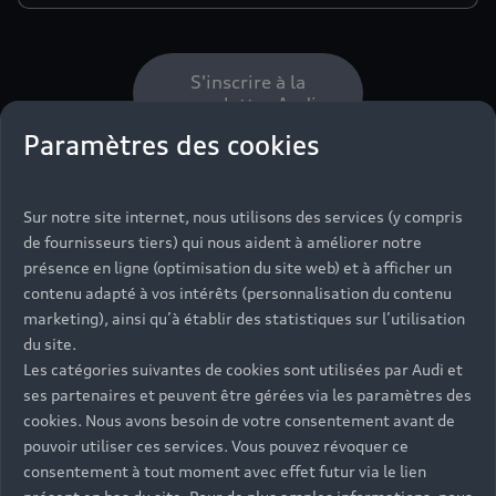
S'inscrire à la
newsletter Audi
Paramètres des cookies
Audi, division de Volkswagen Group France responsable de traitement, met en
Sur notre site internet, nous utilisons des services (y compris
œuvre un traitement de données à caractère personnel vous concernant.
de fournisseurs tiers) qui nous aident à améliorer notre
En vous inscrivant à la newsletter Audi, vos données sont uniquement utilisées pour
présence en ligne (optimisation du site web) et à afficher un
vous envoyer des lettres d’information sur les actualités de la marque (produits,
contenu adapté à vos intérêts (personnalisation du contenu
services, technologies, exclusivités et offres commerciales) à des fins marketing sur
la base de votre consentement. Vous êtes libre de vous désinscrire à tout moment
marketing), ainsi qu’à établir des statistiques sur l’utilisation
en utilisant le lien de désabonnement intégré dans la newsletter. Les données sont
du site.
conservées pendant une durée limitée en conformité avec la législation applicable.
Les catégories suivantes de cookies sont utilisées par Audi et
Conformément à la règlementation française et européenne en vigueur et
ses partenaires et peuvent être gérées via les paramètres des
notamment le Règlement UE 2016/679 dit RGPD, vous pouvez accéder aux données
vous concernant, les rectifier, demander leur effacement ou exercer votre droit à la
cookies. Nous avons besoin de votre consentement avant de
limitation du traitement de vos données. Vous pouvez retirer à tout moment votre
pouvoir utiliser ces services. Vous pouvez révoquer ce
consentement au traitement de vos données et finalement vous avez le droit de
consentement à tout moment avec effet futur via le lien
formuler des directives générales quant au sort de vos données après la mort.