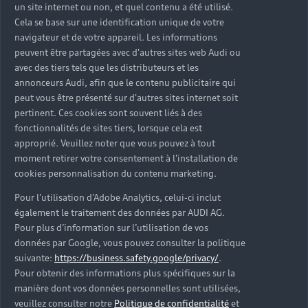
un site internet ou non, et quel contenu a été utilisé.
Cela se base sur une identification unique de votre
navigateur et de votre appareil. Les informations
Les 3 solutions de
peuvent être partagées avec d'autres sites web Audi ou
financement possibles
avec des tiers tels que les distributeurs et les
annonceurs Audi, afin que le contenu publicitaire qui
Crédit classique, location longue durée ou location
peut vous être présenté sur d'autres sites internet soit
avec option d’achat, trouvez la solution adaptée à vos
pertinent. Ces cookies sont souvent liés à des
besoins parmi nos différentes offres de financement
fonctionnalités de sites tiers, lorsque cela est
sur-mesure.
approprié. Veuillez noter que vous pouvez à tout
moment retirer votre consentement à l'installation de
cookies personnalisation du contenu marketing.
Pour l’utilisation d’Adobe Analytics, celui-ci inclut
également le traitement des données par AUDI AG.
Pour plus d’information sur l’utilisation de vos
données par Google, vous pouvez consulter la politique
suivante:
https://business.safety.google/privacy/
.
Pour obtenir des informations plus spécifiques sur la
manière dont vos données personnelles sont utilisées,
veuillez consulter notre
Politique de confidentialité
et