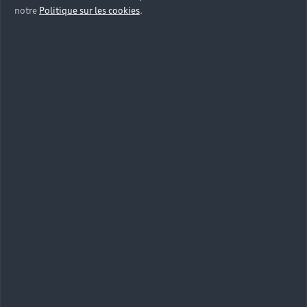
notre
Politique sur les cookies
.
Les services
complémentaires pour votre
Audi
Entretien, extension de garantie de véhicules
d’occasion et véhicules de remplacement, découvrez
tous les services auxquels souscrire en complément