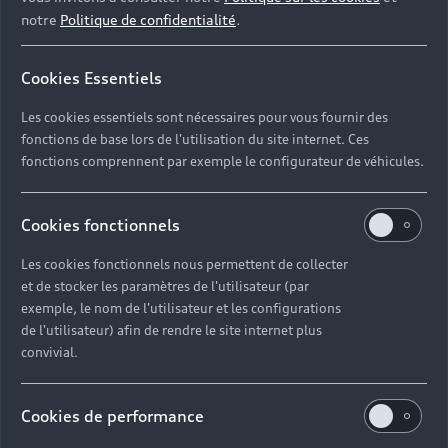
notre
Politique de confidentialité
.
Cookies Essentiels
X
Les cookies essentiels sont nécessaires pour vous fournir des
fonctions de base lors de l'utilisation du site internet. Ces
Vous souhaitez des mensualités comprenant :
fonctions comprennent par exemple le configurateur de véhicules.
entretien,
réparations, changement des pneus,
assistance…
Cookies fonctionnels
Les cookies fonctionnels nous permettent de collecter
X
et de stocker les paramètres de l'utilisateur (par
exemple, le nom de l'utilisateur et les configurations
X
de l'utilisateur) afin de rendre le site internet plus
convivial.
X
Cookies de performance
X