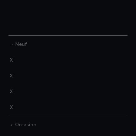
›
Neuf
X
X
X
X
›
Occasion