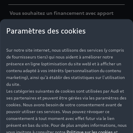
Vous souhaitez un financement avec apport
X
Paramètres des cookies
X
Sur notre site internet, nous utilisons des services (y compris
de fournisseurs tiers) qui nous aident à améliorer notre
X
présence en ligne (optimisation du site web) et à afficher un
contenu adapté à vos intérêts (personnalisation du contenu
X
marketing), ainsi qu’à établir des statistiques sur l’utilisation
du site.
Les catégories suivantes de cookies sont utilisées par Audi et
Vous souhaitez maîtriser le budget de votre
ses partenaires et peuvent être gérées via les paramètres des
véhicule
cookies. Nous avons besoin de votre consentement avant de
pouvoir utiliser ces services. Vous pouvez révoquer ce
X
consentement à tout moment avec effet futur via le lien
présent en bas du site. Pour de plus amples informations, nous
X
vous invitons à consulter notre
Politique sur les cookies
et