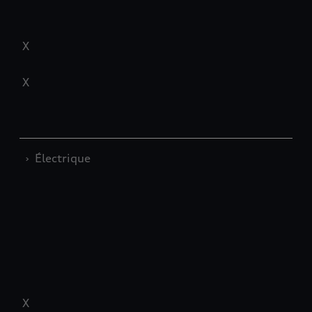
X
X
›
Électrique
X