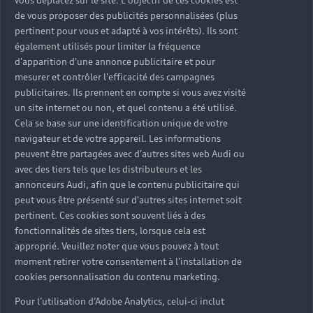
vous déplacez sur le site. L'objectif de ces cookies est
de vous proposer des publicités personnalisées (plus
X
pertinent pour vous et adapté à vos intérêts). Ils sont
également utilisés pour limiter la fréquence
X
d'apparition d'une annonce publicitaire et pour
mesurer et contrôler l'efficacité des campagnes
publicitaires. Ils prennent en compte si vous avez visité
Vous souhaitez choisir le kilométrage
un site internet ou non, et quel contenu a été utilisé.
Cela se base sur une identification unique de votre
X
navigateur et de votre appareil. Les informations
peuvent être partagées avec d'autres sites web Audi ou
avec des tiers tels que les distributeurs et les
annonceurs Audi, afin que le contenu publicitaire qui
peut vous être présenté sur d'autres sites internet soit
X
pertinent. Ces cookies sont souvent liés à des
fonctionnalités de sites tiers, lorsque cela est
X
approprié. Veuillez noter que vous pouvez à tout
moment retirer votre consentement à l'installation de
cookies personnalisation du contenu marketing.
Vous ne souhaitez pas vous soucier de la
Pour l’utilisation d’Adobe Analytics, celui-ci inclut
revente