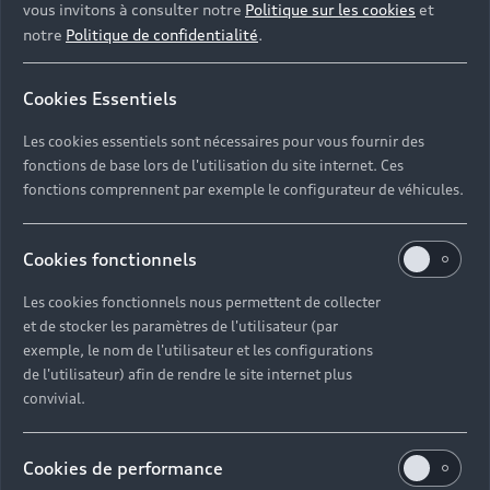
vous invitons à consulter notre
Politique sur les cookies
et
notre
Politique de confidentialité
.
Cookies Essentiels
Les cookies essentiels sont nécessaires pour vous fournir des
fonctions de base lors de l'utilisation du site internet. Ces
fonctions comprennent par exemple le configurateur de véhicules.
Cookies fonctionnels
Les cookies fonctionnels nous permettent de collecter
et de stocker les paramètres de l'utilisateur (par
Par chat en ligne
exemple, le nom de l'utilisateur et les configurations
de l'utilisateur) afin de rendre le site internet plus
convivial.
Tous les jours de 7h à minuit, nos experts répondent en
direct à vos questions et vous conseillent sur vos projets.
Contactez-les dès maintenant depuis la bulle de chat en
Cookies de performance