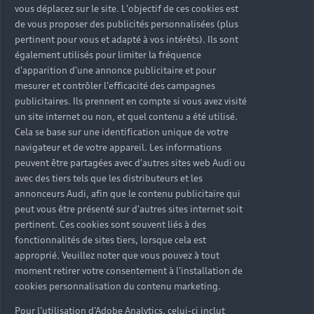
vous déplacez sur le site. L'objectif de ces cookies est
de vous proposer des publicités personnalisées (plus
pertinent pour vous et adapté à vos intérêts). Ils sont
également utilisés pour limiter la fréquence
d'apparition d'une annonce publicitaire et pour
mesurer et contrôler l'efficacité des campagnes
publicitaires. Ils prennent en compte si vous avez visité
un site internet ou non, et quel contenu a été utilisé.
Cela se base sur une identification unique de votre
navigateur et de votre appareil. Les informations
peuvent être partagées avec d'autres sites web Audi ou
avec des tiers tels que les distributeurs et les
annonceurs Audi, afin que le contenu publicitaire qui
Prendre rendez-vous
peut vous être présenté sur d'autres sites internet soit
pertinent. Ces cookies sont souvent liés à des
fonctionnalités de sites tiers, lorsque cela est
Retrouvez l’expertise et le savoir-faire de la marque au
approprié. Veuillez noter que vous pouvez à tout
service de votre véhicule. Découvrez l’ensemble de nos
moment retirer votre consentement à l'installation de
prestations dans votre concession Audi la plus proche et
cookies personnalisation du contenu marketing.
trouvez la solution de financement qui vous correspond.
Pour l’utilisation d’Adobe Analytics, celui-ci inclut