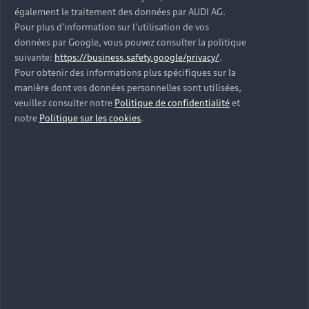
également le traitement des données par AUDI AG.
Pour plus d’information sur l’utilisation de vos
données par Google, vous pouvez consulter la politique
Trouver votre Partenaire Audi
suivante:
https://business.safety.google/privacy/
.
Pour obtenir des informations plus spécifiques sur la
manière dont vos données personnelles sont utilisées,
veuillez consulter notre
Politique de confidentialité
et
notre
Politique sur les cookies
.
Un crédit vous engage et doit être remboursé. Vérifiez
vos capacités de remboursement avant de vous engager.
Pour les trajets courts, privilégiez la marche ou le vélo.
Au quotidien, prenez les transports en commun.
Pensez à covoiturer.
#SeDéplacerMoinsPolluer