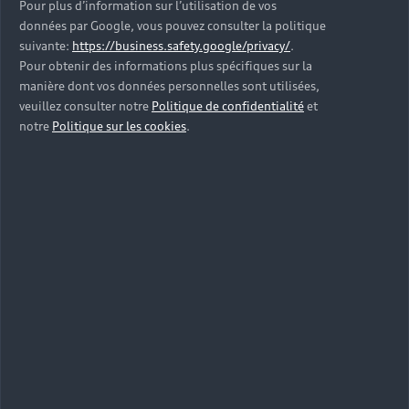
Pour plus d’information sur l’utilisation de vos
données par Google, vous pouvez consulter la politique
suivante:
https://business.safety.google/privacy/
.
Pour obtenir des informations plus spécifiques sur la
manière dont vos données personnelles sont utilisées,
veuillez consulter notre
Politique de confidentialité
et
notre
Politique sur les cookies
.
Des économies de carburant
et une autonomie illimitée
Profitant des avantages de ses deux motorisations,
la
voiture hybride rechargeable
d’occasion Audi e-
hybrid permet de réduire votre consommation de
carburant, de profiter d’une conduite silencieuse et