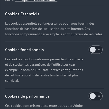
d’occasion économique en
Cookies Essentiels
carburant
Les cookies essentiels sont nécessaires pour vous fournir des
En parallèle de nos véhicules hybrides rechargeables
fonctions de base lors de l'utilisation du site internet. Ces
d’occasion, nos Partenaires Audi vous proposent une
fonctions comprennent par exemple le configurateur de véhicules.
gamme complète de modèles hybrides. À l’image de
la
Nouvelle Audi Q5 e-hybrid
ou de la
Nouvelle A5 Avant e-hybrid
, ces voitures offrent plus
Cookies fonctionnels
de 100 km d’autonomie en tout électrique. Elles
Les cookies fonctionnels nous permettent de collecter
vous permettent ainsi de réduire votre
et de stocker les paramètres de l'utilisateur (par
consommation d’essence sans jamais avoir besoin de
exemple, le nom de l'utilisateur et les configurations
vous recharger. Leur motorisation électrique se
de l'utilisateur) afin de rendre le site internet plus
recharge durant la conduite.
convivial.
Cookies de performance
Découvrez les technologies de
pointe de la voiture hybride
Ces cookies sont mis en place entre autres par Adobe