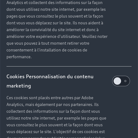
Analytics et collectent des informations sur la façon
rechargeable d’occasion Audi
dont vous utilisez notre site internet, par exemple les
pages que vous consultez le plus souvent et la façon
dont vous vous déplacez sur le site. Ils nous aident à
Les véhicules hybrides rechargeables d’occasion Audi e-
améliorer la convivialité du site internet et donc à
hybrid sont dotés de
technologies avant-gardistes
. Les
améliorer votre expérience d'utilisateur. Veuillez noter
différents modes de conduite et l’assistant d’efficacité
que vous pouvez à tout moment retirer votre
prédictive permettent à votre véhicule de s’adapter à son
consentement à l'installation de cookies de
environnement et d’ainsi limiter sa consommation.
performance.
Cookies Personnalisation du contenu
marketing
Ces cookies sont placés entre autres par Adobe
Analytics, mais également par nos partenaires. Ils
collectent des informations sur la façon dont vous
utilisez notre site internet, par exemple les pages que
vous consultez le plus souvent et la façon dont vous
vous déplacez sur le site. L'objectif de ces cookies est