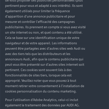
de vous proposer des publicités personnalisées (plus
pertinent pour vous et adapté à vos intérêts). Ils sont
également utilisés pour limiter la fréquence
d'apparition d'une annonce publicitaire et pour
mesurer et contrôler l'efficacité des campagnes
publicitaires. Ils prennent en compte si vous avez visité
Modèles hybrides
un site internet ou non, et quel contenu a été utilisé.
rechargeables d’occasion
Cela se base sur une identification unique de votre
navigateur et de votre appareil. Les informations
Audi : des véhicules
peuvent être partagées avec d'autres sites web Audi ou
avec des tiers tels que les distributeurs et les
connectés
annonceurs Audi, afin que le contenu publicitaire qui
peut vous être présenté sur d'autres sites internet soit
Les services connectés vous permettent de piloter à
pertinent. Ces cookies sont souvent liés à des
distance votre véhicule (niveau de charge et
fonctionnalités de sites tiers, lorsque cela est
démarrage de la recharge, planification d’itinéraire,
approprié. Veuillez noter que vous pouvez à tout
consultation des stations de charge les plus proches,
moment retirer votre consentement à l'installation de
etc.) via l’application myAudi.
cookies personnalisation du contenu marketing.
Pour l’utilisation d’Adobe Analytics, celui-ci inclut
également le traitement des données par AUDI AG.