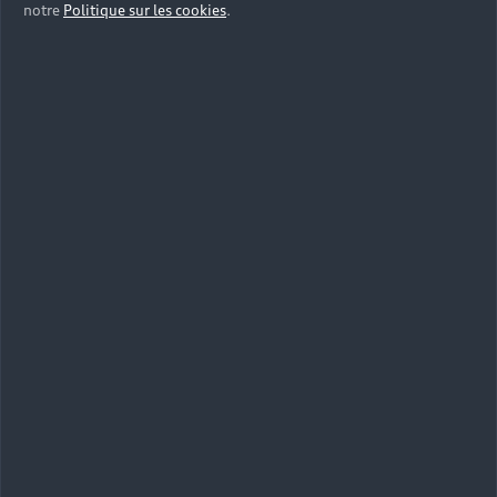
notre
Politique sur les cookies
.
Des solutions
adaptées à
votre
électromobilité
Faites l'expérience d’une mobilité électrique
prodigieuse grâce à une autonomie hors du
commun et aux systèmes de recharge
performants. Profitez d’entretien sur mesure et
de solutions de financement pensées pour les
modèles Audi électriques.