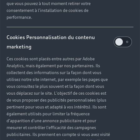
que vous pouvez à tout moment retirer votre
modèles 100% électriques et hybrides
consentement à l'installation de cookies de
rechargeables
performance.
Cookies Personnalisation du contenu
marketing
Jusqu’à 750 km
Ces cookies sont placés entre autres par Adobe
d’autonomie sur les modèles Audi 100%
Analytics, mais également par nos partenaires. Ils
électriques
collectent des informations sur la façon dont vous
utilisez notre site internet, par exemple les pages que
vous consultez le plus souvent et la façon dont vous
vous déplacez sur le site. L'objectif de ces cookies est
de vous proposer des publicités personnalisées (plus
Jusqu’à 142km
pertinent pour vous et adapté à vos intérêts). Ils sont
également utilisés pour limiter la fréquence
d’autonomie sur les modèles Audi hybrides
d'apparition d'une annonce publicitaire et pour
rechargeables
mesurer et contrôler l'efficacité des campagnes
publicitaires. Ils prennent en compte si vous avez visité