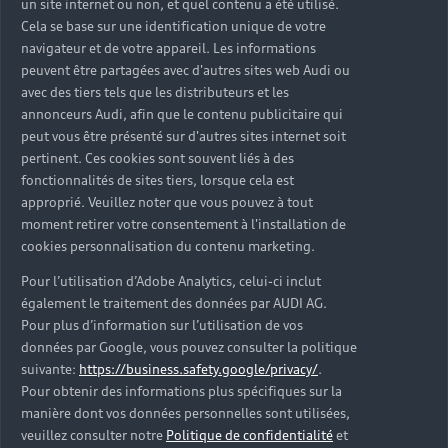
un site internet ou non, et quel contenu a été utilisé.
Cela se base sur une identification unique de votre
navigateur et de votre appareil. Les informations
peuvent être partagées avec d'autres sites web Audi ou
avec des tiers tels que les distributeurs et les
Audi 100%
annonceurs Audi, afin que le contenu publicitaire qui
peut vous être présenté sur d'autres sites internet soit
électriques et
pertinent. Ces cookies sont souvent liés à des
hybrides
fonctionnalités de sites tiers, lorsque cela est
approprié. Veuillez noter que vous pouvez à tout
rechargeables
moment retirer votre consentement à l'installation de
cookies personnalisation du contenu marketing.
Pour l’utilisation d’Adobe Analytics, celui-ci inclut
Découvrez les gammes Audi 100% électrique e-
également le traitement des données par AUDI AG.
tron et hybride rechargeable adaptées à vos
Pour plus d’information sur l’utilisation de vos
besoins. Design d’exception, technologies de
données par Google, vous pouvez consulter la politique
pointe et performances uniques, retrouvez toute
suivante:
https://business.safety.google/privacy/
.
l’excellence du savoir-faire Audi dans chacun de
Pour obtenir des informations plus spécifiques sur la
ses modèles.
manière dont vos données personnelles sont utilisées,
veuillez consulter notre
Politique de confidentialité
et