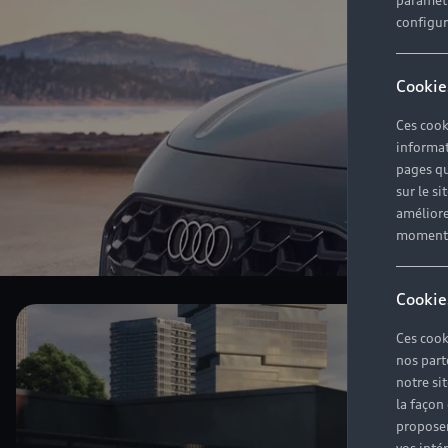
paramètr
configura
Cookie
Ces cook
informat
pages qu
sur le si
améliore
moment r
Cookie
Ces cook
nos part
notre si
la façon
proposer