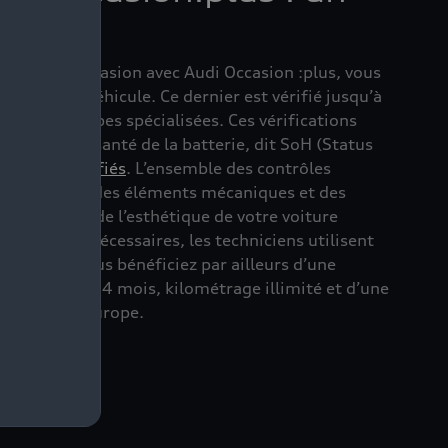
bilité
 voiture d’occasion avec Audi Occasion :plus, vous
ité de votre véhicule. Ce dernier est vérifié jusqu’à
par des équipes spécialisées. Ces vérifications
 de l’état de santé de la batterie, dit SoH (Status
icules électrifiés
. L’ensemble des contrôles
 parfait état des éléments mécaniques et des
es ou encore de l’esthétique de votre voiture
ations sont nécessaires, les techniciens utilisent
ne Audi®. Vous bénéficiez par ailleurs d’une
sion jusqu’à 24 mois, kilométrage illimité et d’une
ance et en Europe.