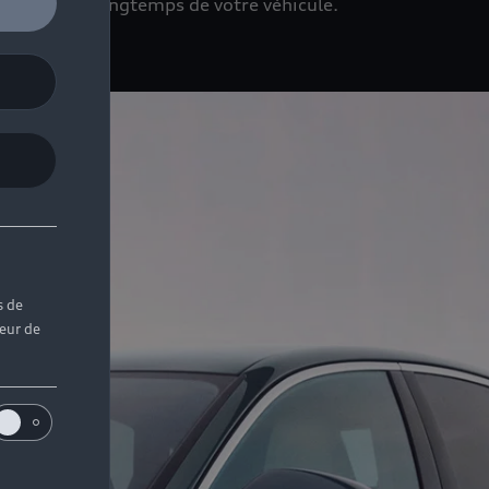
rez profiter longtemps de votre véhicule.
s de
teur de