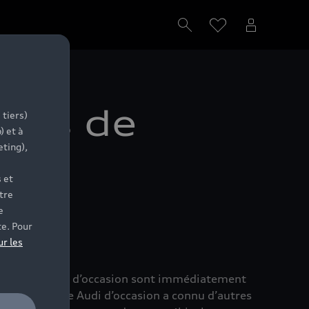
plus de
 tiers)
) et à
eting),
udi
 et
tre
e
te. Pour
ur les
ue. Nos voitures d’occasion sont immédiatement
, même si votre Audi d’occasion a connu d’autres