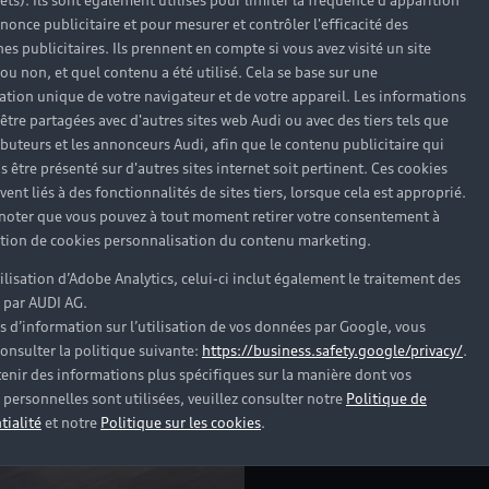
rêts). Ils sont également utilisés pour limiter la fréquence d'apparition
nonce publicitaire et pour mesurer et contrôler l'efficacité des
gage de fia
s publicitaires. Ils prennent en compte si vous avez visité un site
 ou non, et quel contenu a été utilisé. Cela se base sur une
Lors de l’achat de votre
cation unique de votre navigateur et de votre appareil. Les informations
êtes certain de la fiabil
être partagées avec d'autres sites web Audi ou avec des tiers tels que
130 points de contrôle 
ributeurs et les annonceurs Audi, afin que le contenu publicitaire qui
incluent un test certifié
s être présenté sur d'autres sites internet soit pertinent. Ces cookies
of Health), pour les
véh
ent liés à des fonctionnalités de sites tiers, lorsque cela est approprié.
permet de s’assurer du
 noter que vous pouvez à tout moment retirer votre consentement à
dispositifs électroniqu
lation de cookies personnalisation du contenu marketing.
d’occasion. Si des répar
tilisation d’Adobe Analytics, celui-ci inclut également le traitement des
alors des pièces d’Origi
 par AUDI AG.
garantie voiture d’occa
s d’information sur l’utilisation de vos données par Google, vous
assistance 24h/7j en Fr
onsulter la politique suivante:
https://business.safety.google/privacy/
.
enir des informations plus spécifiques sur la manière dont vos
personnelles sont utilisées, veuillez consulter notre
Politique de
tialité
et notre
Politique sur les cookies
.