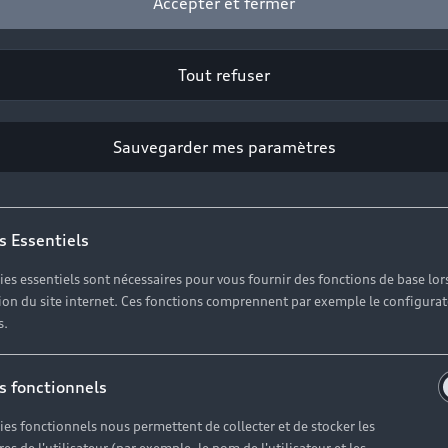
Accepter et fermer
 à ces contrôles minutieux rien n’y paraîtra et vous pour
Tout refuser
Sauvegarder mes paramètres
s Essentiels
ies essentiels sont nécessaires pour vous fournir des fonctions de base lor
ation du site internet. Ces fonctions comprennent par exemple le configura
s.
s fonctionnels
ies fonctionnels nous permettent de collecter et de stocker les