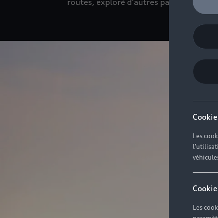
routes, exploré d’autres paysages, grâce
Cookie
Les cook
l'utilis
véhicule
Cookie
Les cook