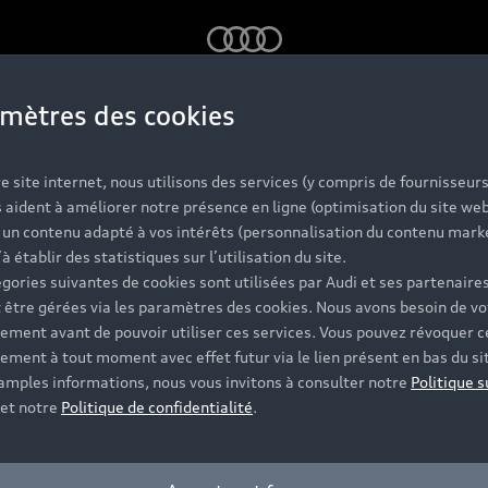
Audi
mètres des cookies
e d’occasion : 
e site internet, nous utilisons des services (y compris de fournisseurs
 aident à améliorer notre présence en ligne (optimisation du site web
r un contenu adapté à vos intérêts (personnalisation du contenu mark
000 modèles A
’à établir des statistiques sur l’utilisation du site.
gories suivantes de cookies sont utilisées par Audi et ses partenaires
 être gérées via les paramètres des cookies. Nous avons besoin de vo
ement avant de pouvoir utiliser ces services. Vous pouvez révoquer c
disponibles
ement à tout moment avec effet futur via le lien présent en bas du si
 amples informations, nous vous invitons à consulter notre
Politique s
et notre
Politique de confidentialité
.
 de profiter de toute l’expertise des équipes de la marq
points de contrôle par des techniciens spécialisés. Ainsi