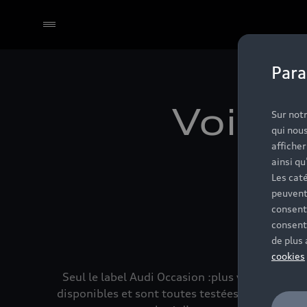
Para
Sélectionner un Partenaire
Voitur
Sur notr
qui nous
affiche
5 
ainsi qu
Les caté
peuvent
consent
consent
de plus
cookies
Seul le label Audi Occasion :plus vous permet
disponibles et sont toutes testées jusqu’à 130 