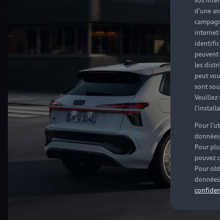
vos inté
d'une an
campagne
internet
identifi
peuvent 
les dist
peut vou
sont souv
Veuillez
l'instal
Pour l’u
données
Pour plu
pouvez c
Pour obt
données 
confiden