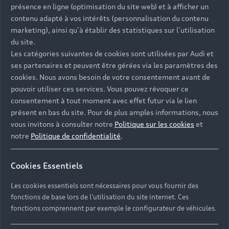
présence en ligne (optimisation du site web) et à afficher un
techniciens experts, votre
contenu adapté à vos intérêts (personnalisation du contenu
véhicule Audi d’occasion a reçu un
marketing), ainsi qu’à établir des statistiques sur l’utilisation
du site.
soin tout particulier. Vérifié sur
Les catégories suivantes de cookies sont utilisées par Audi et
110 points de contrôles, il a pu
ses partenaires et peuvent être gérées via les paramètres des
bénéficier d’un outillage de haute
cookies. Nous avons besoin de votre consentement avant de
pouvoir utiliser ces services. Vous pouvez révoquer ce
technicité et de toute l’expertise
consentement à tout moment avec effet futur via le lien
des techniciens Audi. Le
présent en bas du site. Pour de plus amples informations, nous
vous invitons à consulter notre
Politique sur les cookies
et
concessionnaire auto occasion
notre
Politique de confidentialité
.
Audi peut ainsi vous faire
bénéficier d’une garantie jusqu’à
Cookies Essentiels
24 mois, kilométrage illimité
Les cookies essentiels sont nécessaires pour vous fournir des
pour tous les véhicules de moins
fonctions de base lors de l'utilisation du site internet. Ces
de 8 ans.
fonctions comprennent par exemple le configurateur de véhicules.