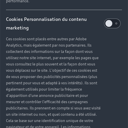
performance.
Cookies Personnalisation du contenu
marketing
Une large gamme de
Ces cookies sont placés entre autres par Adobe
véhicules disponibles
Analytics, mais également par nos partenaires. Ils
collectent des informations sur la façon dont vous
Grâce à votre concessionnaire
utilisez notre site internet, par exemple les pages que
auto occasion Audi et au label
vous consultez le plus souvent et la façon dont vous
vous déplacez sur le site. L'objectif de ces cookies est
Audi Occasion :plus, l’ensemble
de vous proposer des publicités personnalisées (plus
des modèles Audi vous sont
pertinent pour vous et adapté à vos intérêts). Ils sont
également utilisés pour limiter la fréquence
accessibles. Différentes
d'apparition d'une annonce publicitaire et pour
motorisations et finitions vous
mesurer et contrôler l'efficacité des campagnes
publicitaires. Ils prennent en compte si vous avez visité
sont ici accessibles, dans le seul
un site internet ou non, et quel contenu a été utilisé.
but de répondre à vos attentes et
Cela se base sur une identification unique de votre
à vos envies. De la citadine Audi
navigateur et de votre appareil. Les informations