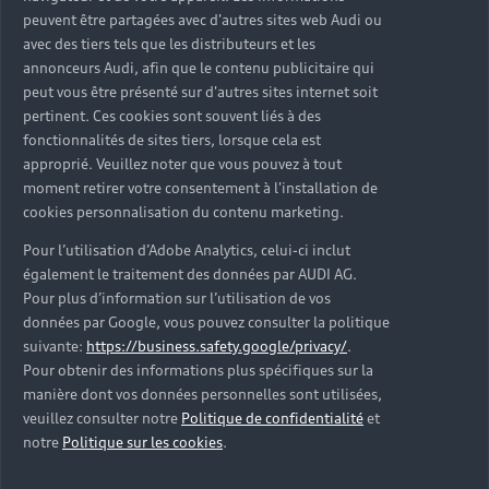
peuvent être partagées avec d'autres sites web Audi ou
A1, aux modèles 100%
avec des tiers tels que les distributeurs et les
électriques comme l’Audi e-tron,
annonceurs Audi, afin que le contenu publicitaire qui
peut vous être présenté sur d'autres sites internet soit
en passant par les plus
pertinent. Ces cookies sont souvent liés à des
dynamiques des véhicules de la
fonctionnalités de sites tiers, lorsque cela est
approprié. Veuillez noter que vous pouvez à tout
marque, gamme Audi RS par
moment retirer votre consentement à l'installation de
exemple, chaque voiture
cookies personnalisation du contenu marketing.
d’occasion surprend par sa
Pour l’utilisation d’Adobe Analytics, celui-ci inclut
également le traitement des données par AUDI AG.
fiabilité et ses équipements haut
Pour plus d’information sur l’utilisation de vos
de gamme.
données par Google, vous pouvez consulter la politique
suivante:
https://business.safety.google/privacy/
.
Pour obtenir des informations plus spécifiques sur la
Trouver mon Audi d’occasion
manière dont vos données personnelles sont utilisées,
veuillez consulter notre
Politique de confidentialité
et
notre
Politique sur les cookies
.