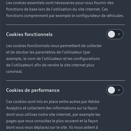
votre sécurité et votre confort. Carrosserie,
Les cookies essentiels sont nécessaires pour vous fournir des
jantes, freins et pneumatiques, éclairage mais
fonctions de base lors de l'utilisation du site internet. Ces
aussi vérification de la batterie : tout est passé au
fonctions comprennent par exemple le configurateur de véhicules.
crible par nos experts. Retrouvez les différents
points de contrôle selon la motorisation de votre
Cookies fonctionnels
véhicule d’occasion et profitez d’une garantie
jusqu’à 24 mois, kilométrage illimité, pour un
Les cookies fonctionnels nous permettent de collecter
achat en toute sérénité.
et de stocker les paramètres de l'utilisateur (par
exemple, le nom de l'utilisateur et les configurations
de l'utilisateur) afin de rendre le site internet plus
convivial.
Cookies de performance
Modèles électriques
Ces cookies sont mis en place entre autres par Adobe
Analytics et collectent des informations sur la façon
dont vous utilisez notre site internet, par exemple les
pages que vous consultez le plus souvent et la façon
Modèles hybrides rechargeables
dont vous vous déplacez sur le site. Ils nous aident à