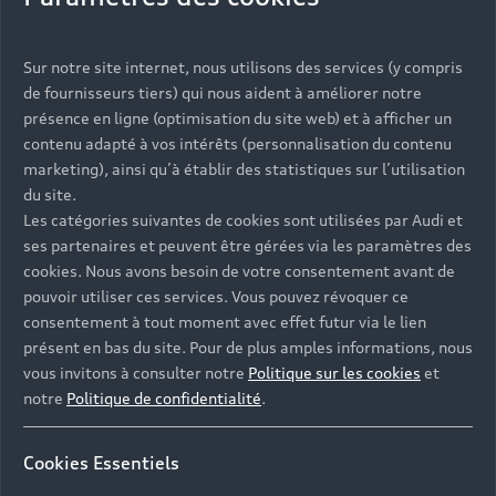
Une vérification
Sur notre site internet, nous utilisons des services (y compris
de fournisseurs tiers) qui nous aident à améliorer notre
jusqu’à 130
présence en ligne (optimisation du site web) et à afficher un
contenu adapté à vos intérêts (personnalisation du contenu
points de
marketing), ainsi qu’à établir des statistiques sur l’utilisation
contrôle et 24
du site.
Les catégories suivantes de cookies sont utilisées par Audi et
mois de
ses partenaires et peuvent être gérées via les paramètres des
cookies. Nous avons besoin de votre consentement avant de
garantie selon
pouvoir utiliser ces services. Vous pouvez révoquer ce
le modèle
consentement à tout moment avec effet futur via le lien
présent en bas du site. Pour de plus amples informations, nous
vous invitons à consulter notre
Politique sur les cookies
et
Le Label Audi Occasion :plus garantit un contrôle
notre
Politique de confidentialité
.
minutieux de nos véhicules d’occasion,
comprenant jusqu’à 130 points essentiels qui
Cookies Essentiels
conditionnent leur bon fonctionnement, ainsi que