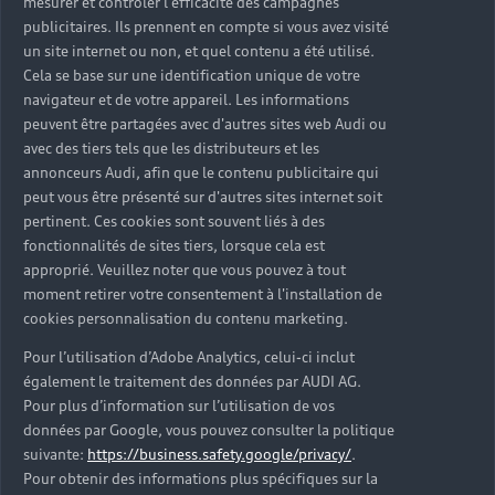
mesurer et contrôler l'efficacité des campagnes
publicitaires. Ils prennent en compte si vous avez visité
un site internet ou non, et quel contenu a été utilisé.
1
2
3
4
Cela se base sur une identification unique de votre
navigateur et de votre appareil. Les informations
peuvent être partagées avec d'autres sites web Audi ou
Électrique
Car
avec des tiers tels que les distributeurs et les
annonceurs Audi, afin que le contenu publicitaire qui
peut vous être présenté sur d'autres sites internet soit
pertinent. Ces cookies sont souvent liés à des
fonctionnalités de sites tiers, lorsque cela est
approprié. Veuillez noter que vous pouvez à tout
moment retirer votre consentement à l'installation de
Une batterie
cookies personnalisation du contenu marketing.
certifiée Audi
Pour l’utilisation d’Adobe Analytics, celui-ci inclut
également le traitement des données par AUDI AG.
Occasion :plus
Pour plus d’information sur l’utilisation de vos
données par Google, vous pouvez consulter la politique
suivante:
https://business.safety.google/privacy/
.
Chez Audi, nous savons que la batterie est le cœur
Pour obtenir des informations plus spécifiques sur la
des véhicules 100% électriques. C’est pourquoi