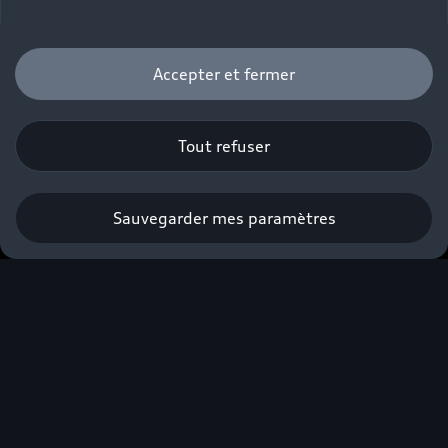
Accepter et fermer
Recharge clim
Tout refuser
Prendre rendez-vous en ligne
Sauvegarder mes paramètres
Maintenez un
intérieur frais et
confortable