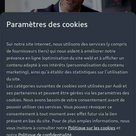
Paramètres des cookies
Sur notre site internet, nous utilisons des services (y compris
de fournisseurs tiers) qui nous aident à améliorer notre
présence en ligne (optimisation du site web) et à afficher un
contenu adapté à vos intérêts (personnalisation du contenu
marketing), ainsi qu’à établir des statistiques sur l’utilisation
du site.
Les catégories suivantes de cookies sont utilisées par Audi et
Étape 3 : la réception du
ses partenaires et peuvent être gérées via les paramètres des
véhicule chez le réparateur
cookies. Nous avons besoin de votre consentement avant de
pouvoir utiliser ces services. Vous pouvez révoquer ce
Audi vous conseille de vous rapprocher sans attendre
consentement à tout moment avec effet futur via le lien
de votre assureur afin de connaître l’ensemble de vos
présent en bas du site. Pour de plus amples informations, nous
garanties. Vous pourrez ainsi vérifier que votre
vous invitons à consulter notre
Politique sur les cookies
et
véhicule est couvert en ce qui concerne le coût des
notre
Politique de confidentialité
.