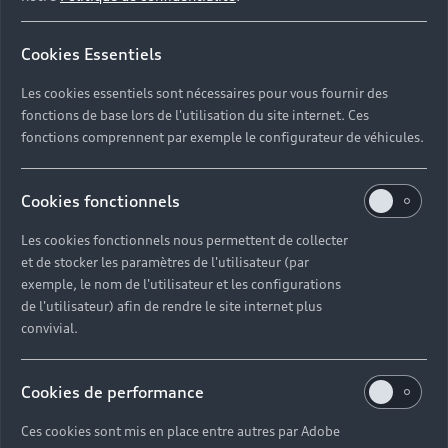
différentes réparations. Vous pourrez également
anticiper les frais qui resteront à votre charge.
Cookies Essentiels
Lorsque votre véhicule est réceptionné chez le
Les cookies essentiels sont nécessaires pour vous fournir des
réparateur agréé, ce dernier vous délivre un ordre de
fonctions de base lors de l'utilisation du site internet. Ces
réparation. Ce document contient toutes les
fonctions comprennent par exemple le configurateur de véhicules.
caractéristiques techniques de votre véhicule, la
description minutieuse de son état et les travaux à
Cookies fonctionnels
effectuer.
Les cookies fonctionnels nous permettent de collecter
et de stocker les paramètres de l'utilisateur (par
exemple, le nom de l'utilisateur et les configurations
de l'utilisateur) afin de rendre le site internet plus
convivial.
Étape 4 :
Cookies de performance
l‘assureur
Ces cookies sont mis en place entre autres par Adobe