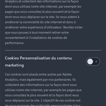
Analytics et collectent des informations sur la façon
Vous devez contacter rapidement votre assureur
dont vous utilisez notre site internet, par exemple les
pour déclarer le sinistre. Vous avez, en effet, 5
pages que vous consultez le plus souvent et la façon
jours maximum. Ce dernier mandate alors un
dont vous vous déplacez sur le site. Ils nous aident à
expert (si vous êtes couvert par votre contrat
améliorer la convivialité du site internet et donc à
d’assurance) afin de chiffrer le montant des
améliorer votre expérience d'utilisateur. Veuillez noter
réparations à effectuer. Si votre assurance ne
que vous pouvez à tout moment retirer votre
couvre pas les travaux, vous pouvez mandater
consentement à l'installation de cookies de
votre propre expert.
performance.
Cookies Personnalisation du contenu
marketing
Ces cookies sont placés entre autres par Adobe
Analytics, mais également par nos partenaires. Ils
collectent des informations sur la façon dont vous
utilisez notre site internet, par exemple les pages que
vous consultez le plus souvent et la façon dont vous
vous déplacez sur le site. L'objectif de ces cookies est
de vous proposer des publicités personnalisées (plus