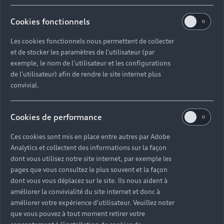
kilométrage annuel et à votre profil
prochaine éc
de conduite. À chaque rendez-vous, il
aussi opter p
Cookies fonctionnels
consigne dans le carnet d'entretien les
proactif, qui
opérations réalisées et les prestations
atelier adapt
Les cookies fonctionnels nous permettent de collecter
préconisées pour la prochaine
et de stocker les paramètres de l'utilisateur (par
échéance.
exemple, le nom de l'utilisateur et les configurations
de l'utilisateur) afin de rendre le site internet plus
convivial.
Cookies de performance
Ces cookies sont mis en place entre autres par Adobe
Analytics et collectent des informations sur la façon
dont vous utilisez notre site internet, par exemple les
pages que vous consultez le plus souvent et la façon
dont vous vous déplacez sur le site. Ils nous aident à
améliorer la convivialité du site internet et donc à
améliorer votre expérience d'utilisateur. Veuillez noter
que vous pouvez à tout moment retirer votre