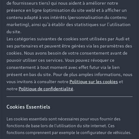
de fournisseurs tiers) qui nous aident à améliorer notre
présence en ligne (optimisation du site web) et à afficher un
contenu adapté à vos intérêts (personnalisation du contenu
marketing), ainsi qu’à établir des statistiques sur l’utilisation
du site.
Les catégories suivantes de cookies sont utilisées par Audi et
ses partenaires et peuvent être gérées via les paramètres des
cookies. Nous avons besoin de votre consentement avant de
pouvoir utiliser ces services. Vous pouvez révoquer ce
consentement à tout moment avec effet futur via le lien
présent en bas du site. Pour de plus amples informations, nous
Adapter la fréquence à
Le rappe
vous invitons à consulter notre
Politique sur les cookies
et
votre usage
automat
notre
Politique de confidentialité
.
Un usage urbain intensif, des trajets
Pour ne plus 
courts répétés ou une utilisation
prochain entr
Cookies Essentiels
avant un long voyage peuvent justifier
de service a
un contrôle plus rapproché. Votre
espace myAud
Les cookies essentiels sont nécessaires pour vous fournir des
Partenaire Audi adapte la fréquence
directement 
fonctions de base lors de l'utilisation du site internet. Ces
des activités de maintenance à votre
Partenaire à 
fonctions comprennent par exemple le configurateur de véhicules.