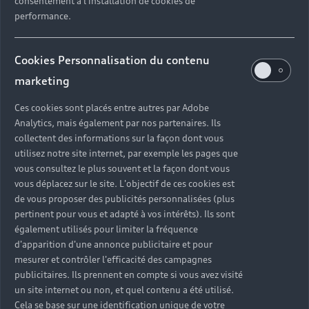
consentement à l'installation de cookies de
performance.
Cookies Personnalisation du contenu
Que comprend la révision de
marketing
votre Audi A1 ?
Ces cookies sont placés entre autres par Adobe
Analytics, mais également par nos partenaires. Ils
Une révision générale d'Audi A1 chez un Partenaire Audi
collectent des informations sur la façon dont vous
Service réunit des contrôles, des remplacements de
utilisez notre site internet, par exemple les pages que
consommables et un diagnostic complet du véhicule.
vous consultez le plus souvent et la façon dont vous
Chaque opération est consignée dans votre carnet
vous déplacez sur le site. L'objectif de ces cookies est
d'entretien et utilise des Pièces d'Origine Audi®.
de vous proposer des publicités personnalisées (plus
pertinent pour vous et adapté à vos intérêts). Ils sont
également utilisés pour limiter la fréquence
d'apparition d'une annonce publicitaire et pour
mesurer et contrôler l'efficacité des campagnes
publicitaires. Ils prennent en compte si vous avez visité
Vidange moteur et
un site internet ou non, et quel contenu a été utilisé.
remplacement des filtres
Cela se base sur une identification unique de votre