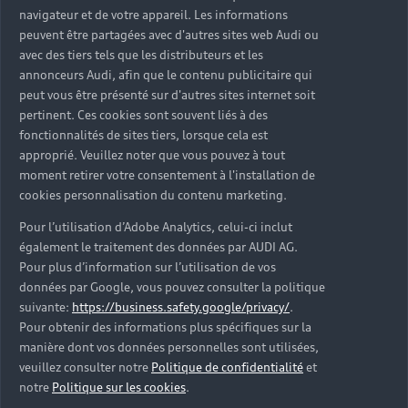
navigateur et de votre appareil. Les informations
La vidange de l'huile moteur, le remplacement du
peuvent être partagées avec d'autres sites web Audi ou
filtre à huile, du filtre à air, du filtre habitacle et
avec des tiers tels que les distributeurs et les
du joint de vidange font partie des opérations
annonceurs Audi, afin que le contenu publicitaire qui
peut vous être présenté sur d'autres sites internet soit
centrales. Les bougies d'allumage sont contrôlées
pertinent. Ces cookies sont souvent liés à des
puis remplacées selon le kilométrage atteint
fonctionnalités de sites tiers, lorsque cela est
(notamment lors de la révision des 60 000 km).
approprié. Veuillez noter que vous pouvez à tout
Pour choisir l'huile moteur la mieux adaptée à
moment retirer votre consentement à l'installation de
votre Audi A1, votre Partenaire Audi confirme la
cookies personnalisation du contenu marketing.
spécification recommandée par le constructeur,
conformément au programme LongLife.
Pour l’utilisation d’Adobe Analytics, celui-ci inclut
également le traitement des données par AUDI AG.
Pour plus d’information sur l’utilisation de vos
données par Google, vous pouvez consulter la politique
suivante:
https://business.safety.google/privacy/
.
Contrôle des organes de
Pour obtenir des informations plus spécifiques sur la
sécurité et de freinage
manière dont vos données personnelles sont utilisées,
veuillez consulter notre
Politique de confidentialité
et
Le contrôle des organes de sécurité couvre les
notre
Politique sur les cookies
.
plaquettes de frein, les disques et plaquettes de