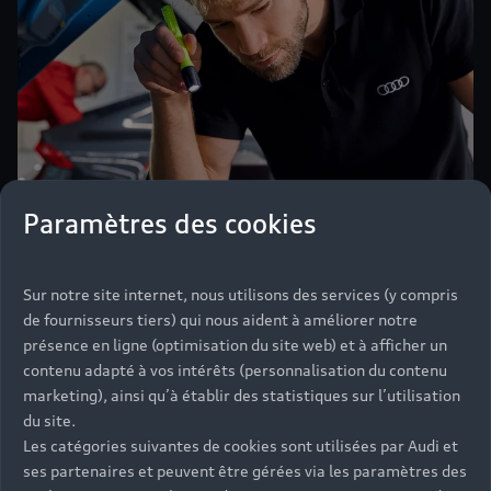
Paramètres des cookies
Sur notre site internet, nous utilisons des services (y compris
de fournisseurs tiers) qui nous aident à améliorer notre
présence en ligne (optimisation du site web) et à afficher un
Bénéficiez de l'expertise et
contenu adapté à vos intérêts (personnalisation du contenu
marketing), ainsi qu’à établir des statistiques sur l’utilisation
des pièces d'Origine Audi®
du site.
Les catégories suivantes de cookies sont utilisées par Audi et
Lors de l'entretien de votre Audi Q7 tous les 2 ans ou
ses partenaires et peuvent être gérées via les paramètres des
30 000 km, une vérification complète de votre