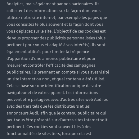
Pour vous permettre d'anticiper l'entretien de votre
Analytics, mais également par nos partenaires. Ils
Audi Q7, le site monentretien.audi.fr vous
collectent des informations sur la façon dont vous
accompagne. Vous pouvez y prendre rendez-vous
utilisez notre site internet, par exemple les pages que
mais aussi régler le montant de l'intervention
vous consultez le plus souvent et la façon dont vous
directement en ligne.
vous déplacez sur le site. L'objectif de ces cookies est
de vous proposer des publicités personnalisées (plus
pertinent pour vous et adapté à vos intérêts). Ils sont
également utilisés pour limiter la fréquence
d'apparition d'une annonce publicitaire et pour
En savoir plus
mesurer et contrôler l'efficacité des campagnes
publicitaires. Ils prennent en compte si vous avez visité
un site internet ou non, et quel contenu a été utilisé.
Cela se base sur une identification unique de votre
navigateur et de votre appareil. Les informations
peuvent être partagées avec d'autres sites web Audi ou
avec des tiers tels que les distributeurs et les
annonceurs Audi, afin que le contenu publicitaire qui
peut vous être présenté sur d'autres sites internet soit
pertinent. Ces cookies sont souvent liés à des
fonctionnalités de sites tiers, lorsque cela est