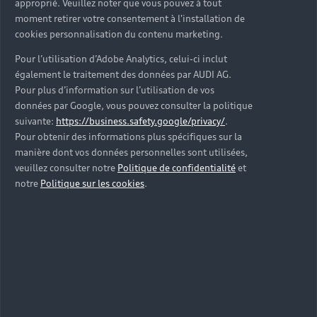
approprié. Veuillez noter que vous pouvez à tout
moment retirer votre consentement à l'installation de
cookies personnalisation du contenu marketing.
Pour l’utilisation d’Adobe Analytics, celui-ci inclut
également le traitement des données par AUDI AG.
Pour plus d’information sur l’utilisation de vos
données par Google, vous pouvez consulter la politique
suivante:
https://business.safety.google/privacy/
.
Pour obtenir des informations plus spécifiques sur la
manière dont vos données personnelles sont utilisées,
veuillez consulter notre
Politique de confidentialité
et
notre
Politique sur les cookies
.
Votre contrat d’entretien à
33€ par mois⁽¹⁾
Audi vous offre la possibilité de mensualiser le coût
de votre prochain entretien grâce au contrat Audi
Service. Sur une durée de 24 mois, le contrat Audi
Service à 33€ par mois⁽¹⁾ pour votre Audi Q7 vous