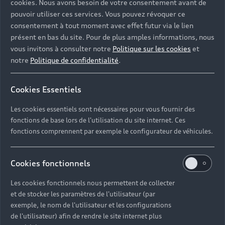
cookies. Nous avons besoin de votre consentement avant de
véhicule est effectuée. Les consommables usés sont
pouvoir utiliser ces services. Vous pouvez révoquer ce
remplacés : bougies d'allumage, bouchon ou joint de
consentement à tout moment avec effet futur via le lien
vidange, filtres à huile, à air et à pollen. Si les
présent en bas du site. Pour de plus amples informations, nous
techniciens détectent une anomalie, ils peuvent
vous invitons à consulter notre
Politique sur les cookies
et
intervenir avec votre accord avec des pièces d'Origine
notre
Politique de confidentialité
.
Audi®, certifiées par le constructeur. La longévité de
votre véhicule est ainsi préservée.
Cookies Essentiels
Les cookies essentiels sont nécessaires pour vous fournir des
fonctions de base lors de l'utilisation du site internet. Ces
En savoir plus
fonctions comprennent par exemple le configurateur de véhicules.
Cookies fonctionnels
Les cookies fonctionnels nous permettent de collecter
et de stocker les paramètres de l'utilisateur (par
exemple, le nom de l'utilisateur et les configurations
de l'utilisateur) afin de rendre le site internet plus