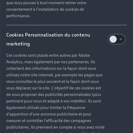
que vous pouvez à tout moment retirer votre
Vidange moteur et
consentement à l'installation de cookies de
performance.
remplacement des filtres
La vidange moteur et la vidange de l'huile moteur
Cookies Personnalisation du contenu
sont au cœur de la révision, accompagnées du
marketing
remplacement du filtre à huile, du filtre à air, du
filtre à carburant (sur certaines motorisations) et
Ces cookies sont placés entre autres par Adobe
du joint de vidange. Les bougies d'allumage et les
Analytics, mais également par nos partenaires. Ils
niveaux d'huile sont contrôlés systématiquement.
collectent des informations sur la façon dont vous
La mise à niveau des fluides inclut le liquide de
utilisez notre site internet, par exemple les pages que
vous consultez le plus souvent et la façon dont vous
frein et le liquide de refroidissement.
vous déplacez sur le site. L'objectif de ces cookies est
de vous proposer des publicités personnalisées (plus
pertinent pour vous et adapté à vos intérêts). Ils sont
également utilisés pour limiter la fréquence
Contrôle des organes de
d'apparition d'une annonce publicitaire et pour
sécurité et de freinage
mesurer et contrôler l'efficacité des campagnes
publicitaires. Ils prennent en compte si vous avez visité
Le contrôle visuel et technique couvre les