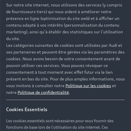
L'intervalle d'entretien
Adapter 
Sur notre site internet, nous utilisons des services (y compris
de fournisseurs tiers) qui nous aident à améliorer notre
recommandé
votre us
présence en ligne (optimisation du site web) et à afficher un
Le calendrier d'entretien constructeur
Un usage urba
contenu adapté à vos intérêts (personnalisation du contenu
prévoit une révision pouvant aller
courts répét
marketing), ainsi qu’à établir des statistiques sur l’utilisation
jusqu'à 30 000km ou 2 ans, selon
élevé ou un l
du site.
premier terme échu, pour l'ensemble
justifient un
Les catégories suivantes de cookies sont utilisées par Audi et
de la gamme Q3 (TFSI, TDI, e-hybrid,
Votre Partena
ses partenaires et peuvent être gérées via les paramètres des
Sportback). Une révision
programme d'
cookies. Nous avons besoin de votre consentement avant de
intermédiaire peut être proposée par
de conduite e
pouvoir utiliser ces services. Vous pouvez révoquer ce
votre Partenaire Audi selon votre
les interven
consentement à tout moment avec effet futur via le lien
kilométrage annuel et votre usage.
réalisées et 
présent en bas du site. Pour de plus amples informations, nous
Selon les motorisations et l'année,
préconisées 
vous invitons à consulter notre
Politique sur les cookies
et
des révisions intermédiaires (révision
échéance.
notre
Politique de confidentialité
.
des 15 000 km par exemple) ou des
contrôles de mi-cycle (révision des 60
Cookies Essentiels
000 km) peuvent être préconisés.
Les cookies essentiels sont nécessaires pour vous fournir des
fonctions de base lors de l'utilisation du site internet. Ces