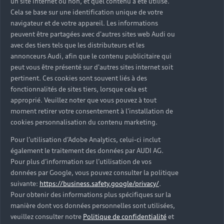
un site internet ou non, et quel contenu a été utilisé.
plaquettes de frein, les disques, le système de
Cela se base sur une identification unique de votre
freinage, les pneus (contrôle des pneus et de la
navigateur et de votre appareil. Les informations
peuvent être partagées avec d'autres sites web Audi ou
pression), le système de suspension et la
avec des tiers tels que les distributeurs et les
géométrie. Les gicleurs de lave-glace sont
annonceurs Audi, afin que le contenu publicitaire qui
vérifiés. La mise à niveau des fluides est
peut vous être présenté sur d'autres sites internet soit
complétée par un contrôle de l'usure des
pertinent. Ces cookies sont souvent liés à des
consommables et l'inspection des organes de
fonctionnalités de sites tiers, lorsque cela est
sécurité. Toutes les interventions sont chiffrées
approprié. Veuillez noter que vous pouvez à tout
en amont via un devis d'entretien transparent.
moment retirer votre consentement à l'installation de
cookies personnalisation du contenu marketing.
Pour l’utilisation d’Adobe Analytics, celui-ci inclut
également le traitement des données par AUDI AG.
Diagnostic électronique des
Pour plus d’information sur l’utilisation de vos
spécificités de votre Audi Q3
données par Google, vous pouvez consulter la politique
suivante:
https://business.safety.google/privacy/
.
Le diagnostic électronique (notamment via l'outil
Pour obtenir des informations plus spécifiques sur la
propriétaire Audi VAS 6150) contrôle l'injection,
manière dont vos données personnelles sont utilisées,
surveille la chaîne ou la courroie de distribution
veuillez consulter notre
Politique de confidentialité
et