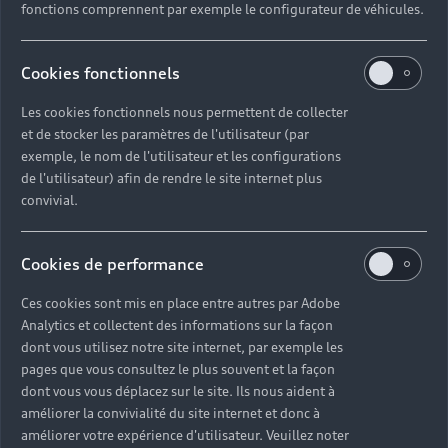
fonctions comprennent par exemple le configurateur de véhicules.
Cookies fonctionnels
Les cookies fonctionnels nous permettent de collecter
et de stocker les paramètres de l'utilisateur (par
Que comprend la révision
exemple, le nom de l'utilisateur et les configurations
de l'utilisateur) afin de rendre le site internet plus
de votre Audi Q3 ?
convivial.
Une révision générale d'Audi Q3 chez un
Cookies de performance
Partenaire Audi Service réunit des points de
contrôle, des remplacements de consommables
Ces cookies sont mis en place entre autres par Adobe
et un diagnostic électronique complet. Toutes les
Analytics et collectent des informations sur la façon
opérations sont consignées dans votre carnet
dont vous utilisez notre site internet, par exemple les
d'entretien et utilisent des Pièces d'Origine
pages que vous consultez le plus souvent et la façon
Audi®.
dont vous vous déplacez sur le site. Ils nous aident à
améliorer la convivialité du site internet et donc à
améliorer votre expérience d'utilisateur. Veuillez noter