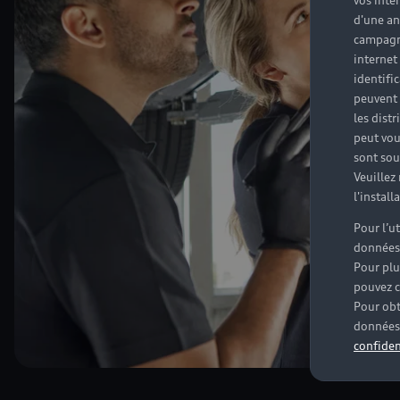
vos inté
d'une an
campagne
internet
identifi
peuvent 
les dist
peut vou
sont souv
Veuillez
l'instal
Pour l’u
données
Pour plu
pouvez c
Pour obt
données 
confiden