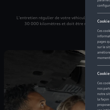
paramètr
configura
L'entretien régulier de votre véhicule garantit s
Cookie
30 000 kilomètres et doit être réalisé par des
Ces cook
informat
pages qu
sur le si
améliore
moment r
Cookie
Ces cook
nos part
notre si
la façon
proposer