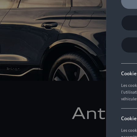
Cookie
Les cook
l'utilis
véhicule
Antici
Cookie
le 
Les cook