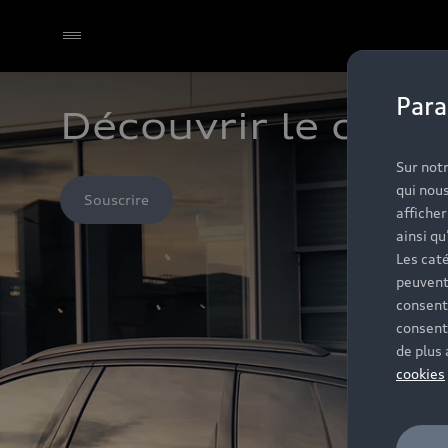
Para
Découvrir le contr
Sélectionner un Partenaire
Sur notr
qui nous
Souscrire
affiche
ainsi qu
Les caté
peuvent
consent
consent
de plus
cookies