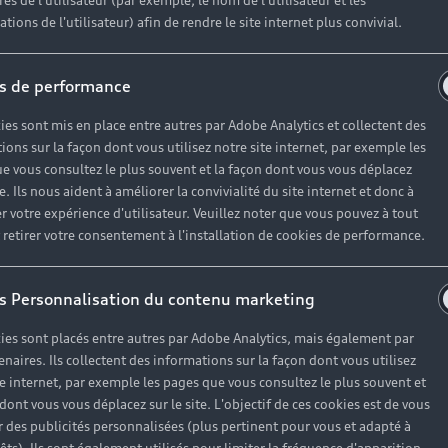
es de l'utilisateur (par exemple, le nom de l'utilisateur et les
tions de l'utilisateur) afin de rendre le site internet plus convivial.
on bon fonctionnement mais aussi votre sécurité lors de c
s de performance
 experts Audi. Vous bénéficiez ainsi de l'expertise de tech
ies sont mis en place entre autres par Adobe Analytics et collectent des
ions sur la façon dont vous utilisez notre site internet, par exemple les
e vous consultez le plus souvent et la façon dont vous vous déplacez
te. Ils nous aident à améliorer la convivialité du site internet et donc à
r votre expérience d'utilisateur. Veuillez noter que vous pouvez à tout
etirer votre consentement à l'installation de cookies de performance.
s Personnalisation du contenu marketing
ies sont placés entre autres par Adobe Analytics, mais également par
enaires. Ils collectent des informations sur la façon dont vous utilisez
te internet, par exemple les pages que vous consultez le plus souvent et
 dont vous vous déplacez sur le site. L'objectif de ces cookies est de vous
 des publicités personnalisées (plus pertinent pour vous et adapté à