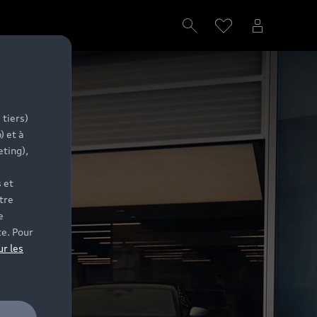
 tiers)
) et à
eting),
 et
tre
e
te. Pour
ur les