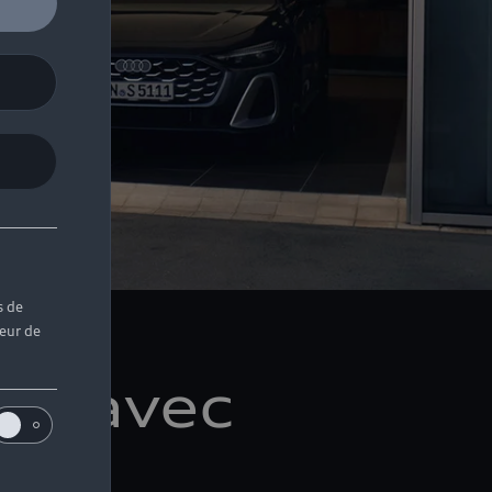
s de
teur de
es avec
tien