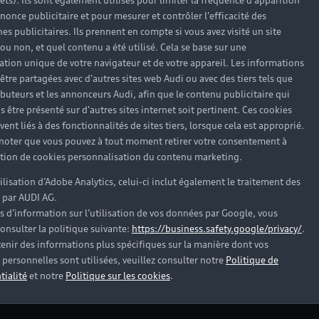
Des expert
rêts). Ils sont également utilisés pour limiter la fréquence d'apparition
nonce publicitaire et pour mesurer et contrôler l'efficacité des
votre Audi
s publicitaires. Ils prennent en compte si vous avez visité un site
 ou non, et quel contenu a été utilisé. Cela se base sur une
Tous les techniciens Au
cation unique de votre navigateur et de votre appareil. Les informations
l'ensemble des modèles
être partagées avec d'autres sites web Audi ou avec des tiers tels que
outillage de pointe, off
ributeurs et les annonceurs Audi, afin que le contenu publicitaire qui
complète. De nombreux c
s être présenté sur d'autres sites internet soit pertinent. Ces cookies
sont effectuées suivan
ent liés à des fonctionnalités de sites tiers, lorsque cela est approprié.
 noter que vous pouvez à tout moment retirer votre consentement à
lation de cookies personnalisation du contenu marketing.
tilisation d’Adobe Analytics, celui-ci inclut également le traitement des
 par AUDI AG.
s d’information sur l’utilisation de vos données par Google, vous
onsulter la politique suivante:
https://business.safety.google/privacy/
.
enir des informations plus spécifiques sur la manière dont vos
personnelles sont utilisées, veuillez consulter notre
Politique de
tialité
et notre
Politique sur les cookies
.