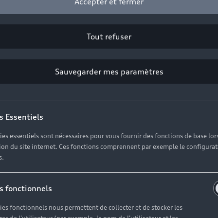
Accepter et fermer
 A3 Sportback
Nouvelle A3 Sportbac
hybrid
35.320,00 EUR
TVA
à partir de 48.800,00 EUR
TV
Tout refuser
r
incluse.
Comparer
Sauvegarder mes paramètres
Configurer
Configurer
ir le modèle
Voir le modèle
s Essentiels
véhicules neufs (62)
ies essentiels sont nécessaires pour vous fournir des fonctions de base lor
Voir les véhicules neufs (0
ation du site internet. Ces fonctions comprennent par exemple le configura
icules d'occasion (390)
s.
Voir les véhicules d'occasion
1
mixte
: 6,0–4,8 l/100 km
;
1
₂ mixtes
: 140–119 g/km
1
Consommation mixte
: 1,4–1,1 l/10
s fonctionnels
Électricité: 13,1–12,2 kWh/100 km
;
1
Émissions de CO₂ mixtes
: 32–25 g/
ies fonctionnels nous permettent de collecter et de stocker les