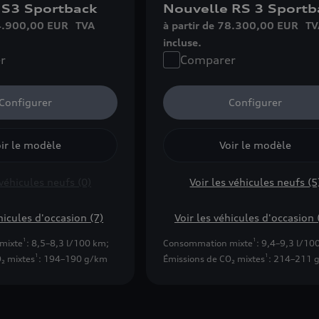
 S3 Sportback
Nouvelle RS 3 Sportb
64.900,00 EUR
TVA
à partir de 78.300,00 EUR
TV
incluse.
r
Comparer
Configurer
Configurer
ir le modèle
Voir le modèle
 véhicules neufs (0)
Voir les véhicules neufs (5
hicules d'occasion (7)
Voir les véhicules d'occasion 
1
1
mixte
: 8,5–8,3 l/100 km
;
Consommation mixte
: 9,4–9,3 l/10
1
1
₂ mixtes
: 194–190 g/km
Émissions de CO₂ mixtes
: 214–211 