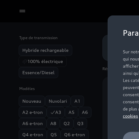
Para
Type de transmission
Sélectionner un Partenaire
Vous cons
Hybride rechargeable
Sur notr
disponibi
qui nous
100% électrique
affiche
Résultats
(9)
Essence/Diesel
ainsi qu
Les caté
peuvent
Modèles
Nouveauté
consent
Nouveau
Nuvolari
A1
consent
de plus
A2 e-tron
A3
A5
A6
cookies
A6 e-tron
A8
Q2
Q3
Q4 e-tron
Q5
Q6 e-tron