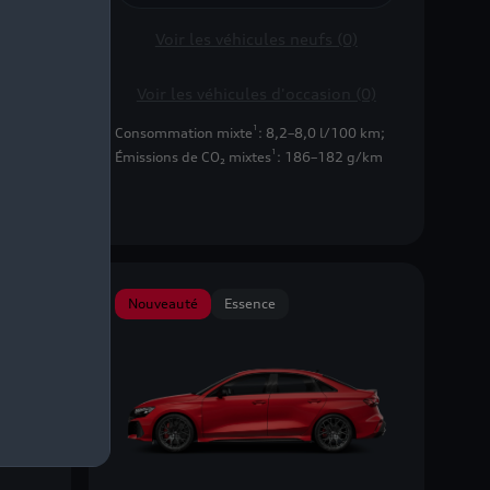
)
Voir les véhicules neufs (0)
(56)
Voir les véhicules d'occasion (0)
1
0 km
;
Consommation mixte
: 8,2–8,0 l/100 km
;
1
g/km
Émissions de CO₂ mixtes
: 186–182 g/km
Nouveauté
Essence