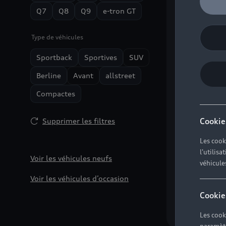
Nouvelle
Q7
Q8
Q9
e-tron GT
à partir de 
incluse.
Type de véhicules
Compare
Sportback
Sportives
SUV
Berline
Avant
allstreet
Compactes
Vo
Cookie
Supprimer les filtres
Voir les 
Les cook
l'utilis
Voir les véh
Voir les véhicules neufs
véhicule
Consommation 
Voir les véhicules d’occasion
Émissions de CO
Cookie
Les cook