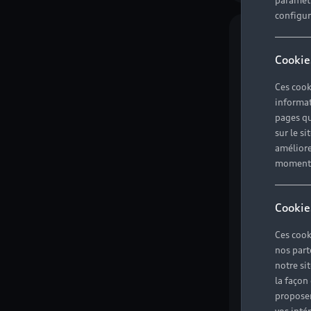
paramètr
configura
Nouveauté
Cookie
Ces cook
informat
pages qu
sur le si
améliore
moment r
Nouvelle 
hybrid
à partir de 
Cookie
incluse.
Compare
Ces cook
nos part
notre si
la façon
proposer