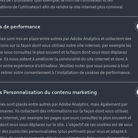
es de l'utilisateur (par exemple, le nom de l'utilisateur et les
tions de l'utilisateur) afin de rendre le site internet plus convivial.
Hybride rechargeable
Nouveauté
Essence / Diesel
s de performance
ies sont mis en place entre autres par Adobe Analytics et collectent des
ions sur la façon dont vous utilisez notre site internet, par exemple les
e vous consultez le plus souvent et la façon dont vous vous déplacez
te. Ils nous aident à améliorer la convivialité du site internet et donc à
r votre expérience d'utilisateur. Veuillez noter que vous pouvez à tout
etirer votre consentement à l'installation de cookies de performance.
A3 allstreet e-
Nouvelle A3 Berline
à partir de 35.885,00 EUR
TV
50.700,00 EUR
TVA
incluse.
s Personnalisation du contenu marketing
Comparer
r
ies sont placés entre autres par Adobe Analytics, mais également par
enaires. Ils collectent des informations sur la façon dont vous utilisez
Configurer
te internet, par exemple les pages que vous consultez le plus souvent et
Configurer
 dont vous vous déplacez sur le site. L'objectif de ces cookies est de vous
 des publicités personnalisées (plus pertinent pour vous et adapté à
Voir le modèle