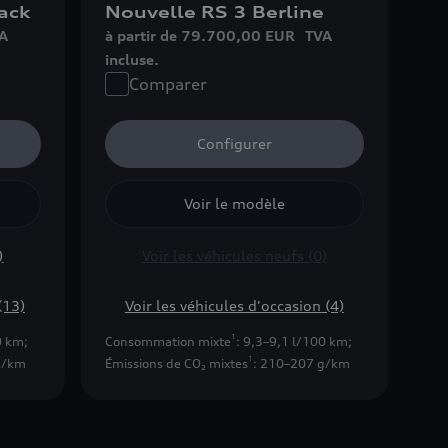
ack
Nouvelle RS 3 Berline
A
à partir de 79.700,00 EUR
TVA
incluse.
Comparer
Configurer
Voir le modèle
)
Voir les véhicules neufs (0)
(13)
Voir les véhicules d'occasion (4)
1
0 km
;
Consommation mixte
: 9,3–9,1 l/100 km
;
1
g/km
Émissions de CO₂ mixtes
: 210–207 g/km