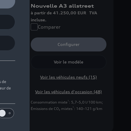
k e-
Nouvelle A3 allstreet
à partir de 41.250,00 EUR
TVA
A
incluse.
Comparer
Configurer
Voir le modèle
Voir les véhicules neufs (15)
s de
)
teur de
Voir les véhicules d'occasion (48)
 (0)
1
Consommation mixte
: 5,7–5,0 l/100 km
;
1
Émissions de CO₂ mixtes
: 140–121 g/km
0 km |
km