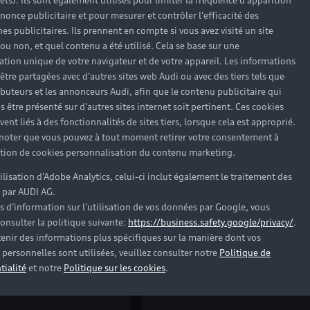
rêts). Ils sont également utilisés pour limiter la fréquence d'apparition
ir le modèle
nonce publicitaire et pour mesurer et contrôler l'efficacité des
Voir les véhicules neufs (4
s publicitaires. Ils prennent en compte si vous avez visité un site
 véhicules neufs (0)
 ou non, et quel contenu a été utilisé. Cela se base sur une
Voir les véhicules d'occasion 
cation unique de votre navigateur et de votre appareil. Les informations
hicules d'occasion (0)
être partagées avec d'autres sites web Audi ou avec des tiers tels que
1
Consommation mixte
: 5,8–4,8 l/10
ributeurs et les annonceurs Audi, afin que le contenu publicitaire qui
1
Émissions de CO₂ mixtes
: 137–116 
1
mixte
: 1,4–1,2 l/100 km |
s être présenté sur d'autres sites internet soit pertinent. Ces cookies
3,1–12,5 kWh/100 km
;
ent liés à des fonctionnalités de sites tiers, lorsque cela est approprié.
1
₂ mixtes
: 31–27 g/km
 noter que vous pouvez à tout moment retirer votre consentement à
lation de cookies personnalisation du contenu marketing.
tilisation d’Adobe Analytics, celui-ci inclut également le traitement des
 par AUDI AG.
Essence
Nouveauté
Essence
s d’information sur l’utilisation de vos données par Google, vous
onsulter la politique suivante:
https://business.safety.google/privacy/
.
enir des informations plus spécifiques sur la manière dont vos
personnelles sont utilisées, veuillez consulter notre
Politique de
tialité
et notre
Politique sur les cookies
.