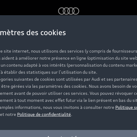
Audi
mètres des cookies
ultez le stock national de véhicules neufs et d’occasion.
Sélecti
e site internet, nous utilisons des services (y compris de fournisseurs
lités près de chez vous.
 aident à améliorer notre présence en ligne (optimisation du site web
r un contenu adapté à vos intérêts (personnalisation du contenu mark
’à établir des statistiques sur l’utilisation du site.
gories suivantes de cookies sont utilisées par Audi et ses partenaires
 être gérées via les paramètres des cookies. Nous avons besoin de vo
Essence / Diesel
Nouveauté
Hybride rechargeab
ement avant de pouvoir utiliser ces services. Vous pouvez révoquer c
ement à tout moment avec effet futur via le lien présent en bas du si
 amples informations, nous vous invitons à consulter notre
Politique s
et notre
Politique de confidentialité
.