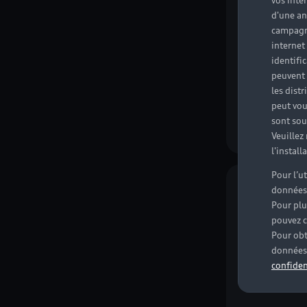
vos inté
Vo
d'une an
campagne
Voir les
internet
identifi
Voir les vé
peuvent 
les dist
Consommation 
peut vou
Électricité: 1
sont souv
Émissions de CO
Veuillez
l'instal
Pour l’u
données
Nouveauté
Pour plu
pouvez c
Pour obt
données 
confiden