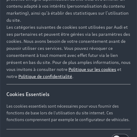
Univers Audi
Voiture hybride
contenu adapté à vos intérêts (personnalisation du contenu
Informations et Service Clients
Berline
Entretenir et réparer mon Audi
Financer mon Audi
marketing), ainsi qu’à établir des statistiques sur l’utilisation
Voiture commerciale
Accessibilité - Clients Sourds et Malentendants
Avant
du site.
Offres Après-Vente
Garanties Audi
Les catégories suivantes de cookies sont utilisées par Audi et
Histoire du progrès
Voiture de direction
Trouver mon Partenaire Audi
SUV électrique
ses partenaires et peuvent être gérées via les paramètres des
Accessoires et équipements
Audi rent : location courte durée
Notre vision
cookies. Nous avons besoin de votre consentement avant de
SUV société
SUV hybride
Espace personnel myAudi
pouvoir utiliser ces services. Vous pouvez révoquer ce
Espace Client Audi Financial Services
© 2026 Audi France. Tous droits réservés.
Audi Sport
Achat véhicule de société
consentement à tout moment avec effet futur via le lien
SUV
Audi connect
Heycar
présent en bas du site. Pour de plus amples informations, nous
Mentions légales
Politique sur les cookies
Nos technologies
Avantages voiture société
SUV compact
vous invitons à consulter notre
Politique sur les cookies
et
Gérer vos cookies
Politique de confidentialité
Informations client
notre
Politique de confidentialité
.
myAudi experience
Flotte automobile
Système de lanceur d'alerte
Functions on Demand
Fiche produit environnementale
Audi Shop : Boutique Officielle
TVS
Cookies Essentiels
Devis & RDV entretien en ligne
Action de Service EA 189
Espace actualités Audi
Demande d'information
Carrières
LLD
Les cookies essentiels sont nécessaires pour vous fournir des
Audi Assistance
Opérateurs indépendants
Réseau Audi
fonctions de base lors de l'utilisation du site internet. Ces
Carrières
Recevez toute l'actualité Audi
fonctions comprennent par exemple le configurateur de véhicules.
Campagne de rappel Airbag Takata
Espace Presse
Mentions légales AUDI AG
Mise à jour logiciel
Déclaration d'accessibilité