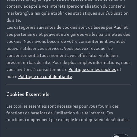
Univers Audi
Voiture hybride
contenu adapté à vos intérêts (personnalisation du contenu
Informations et Service Clients
Berline
Entretenir et réparer mon Audi
Financer mon Audi
marketing), ainsi qu’à établir des statistiques sur l’utilisation
Voiture commerciale
Accessibilité - Clients Sourds et Malentendants
Avant
du site.
Offres Après-Vente
Garanties Audi
Les catégories suivantes de cookies sont utilisées par Audi et
Histoire du progrès
Voiture de direction
Trouver mon Partenaire Audi
SUV électrique
ses partenaires et peuvent être gérées via les paramètres des
Accessoires et équipements
Audi rent : location courte durée
Notre vision
cookies. Nous avons besoin de votre consentement avant de
SUV société
SUV hybride
Espace personnel myAudi
pouvoir utiliser ces services. Vous pouvez révoquer ce
Espace Client Audi Financial Services
© 2026 Audi France. Tous droits réservés.
Audi Sport
Achat véhicule de société
consentement à tout moment avec effet futur via le lien
SUV
Audi connect
Heycar
présent en bas du site. Pour de plus amples informations, nous
Mentions légales
Politique sur les cookies
Nos technologies
Avantages voiture société
SUV compact
vous invitons à consulter notre
Politique sur les cookies
et
Gérer vos cookies
Politique de confidentialité
Informations client
notre
Politique de confidentialité
.
myAudi experience
Flotte automobile
Système de lanceur d'alerte
Functions on Demand
Fiche produit environnementale
Audi Shop : Boutique Officielle
TVS
Cookies Essentiels
Devis & RDV entretien en ligne
Action de Service EA 189
Espace actualités Audi
Demande d'information
Carrières
LLD
Les cookies essentiels sont nécessaires pour vous fournir des
Audi Assistance
Opérateurs indépendants
Réseau Audi
fonctions de base lors de l'utilisation du site internet. Ces
Carrières
Recevez toute l'actualité Audi
fonctions comprennent par exemple le configurateur de véhicules.
Campagne de rappel Airbag Takata
Espace Presse
Mentions légales AUDI AG
Mise à jour logiciel
Déclaration d'accessibilité