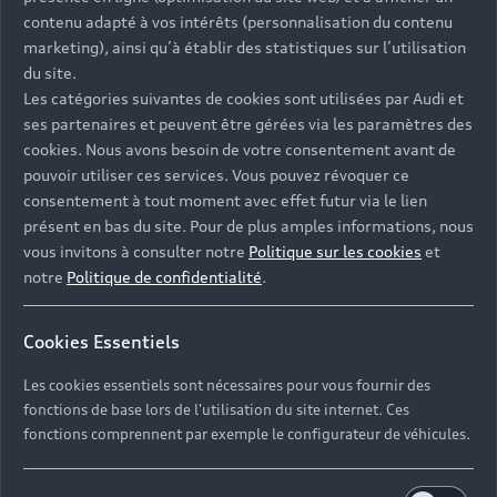
Univers Audi
Voiture hybride
contenu adapté à vos intérêts (personnalisation du contenu
Informations et Service Clients
Berline
Entretenir et réparer mon Audi
Financer mon Audi
marketing), ainsi qu’à établir des statistiques sur l’utilisation
Voiture commerciale
Accessibilité - Clients Sourds et Malentendants
Avant
du site.
Offres Après-Vente
Garanties Audi
Les catégories suivantes de cookies sont utilisées par Audi et
Histoire du progrès
Voiture de direction
Trouver mon Partenaire Audi
SUV électrique
ses partenaires et peuvent être gérées via les paramètres des
Accessoires et équipements
Audi rent : location courte durée
Notre vision
cookies. Nous avons besoin de votre consentement avant de
SUV société
SUV hybride
Espace personnel myAudi
pouvoir utiliser ces services. Vous pouvez révoquer ce
Espace Client Audi Financial Services
© 2026 Audi France. Tous droits réservés.
Audi Sport
Achat véhicule de société
consentement à tout moment avec effet futur via le lien
SUV
Audi connect
Heycar
présent en bas du site. Pour de plus amples informations, nous
Mentions légales
Politique sur les cookies
Nos technologies
Avantages voiture société
SUV compact
vous invitons à consulter notre
Politique sur les cookies
et
Gérer vos cookies
Politique de confidentialité
Informations client
notre
Politique de confidentialité
.
myAudi experience
Flotte automobile
Système de lanceur d'alerte
Functions on Demand
Fiche produit environnementale
Audi Shop : Boutique Officielle
TVS
Cookies Essentiels
Devis & RDV entretien en ligne
Action de Service EA 189
Espace actualités Audi
Demande d'information
Carrières
LLD
Les cookies essentiels sont nécessaires pour vous fournir des
Audi Assistance
Opérateurs indépendants
Réseau Audi
fonctions de base lors de l'utilisation du site internet. Ces
Carrières
Recevez toute l'actualité Audi
fonctions comprennent par exemple le configurateur de véhicules.
Campagne de rappel Airbag Takata
Espace Presse
Mentions légales AUDI AG
Mise à jour logiciel
Déclaration d'accessibilité