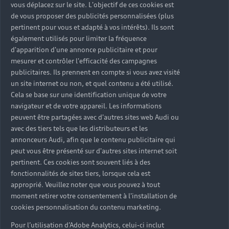
vous déplacez sur le site. L'objectif de ces cookies est
de vous proposer des publicités personnalisées (plus
pertinent pour vous et adapté à vos intérêts). Ils sont
également utilisés pour limiter la fréquence
d'apparition d'une annonce publicitaire et pour
mesurer et contrôler l'efficacité des campagnes
publicitaires. Ils prennent en compte si vous avez visité
un site internet ou non, et quel contenu a été utilisé.
Cela se base sur une identification unique de votre
navigateur et de votre appareil. Les informations
peuvent être partagées avec d'autres sites web Audi ou
avec des tiers tels que les distributeurs et les
Le leasing Audi pour qui ?
annonceurs Audi, afin que le contenu publicitaire qui
Quel que soit votre statut professionnel, de
peut vous être présenté sur d'autres sites internet soit
salarié à indépendant, Audi Business vous
pertinent. Ces cookies sont souvent liés à des
fonctionnalités de sites tiers, lorsque cela est
accompagne dans des solutions de financements
approprié. Veuillez noter que vous pouvez à tout
pour choisir le modèle Audi A5 en leasing. Ce
moment retirer votre consentement à l'installation de
programme de solutions sur mesure géré par la
cookies personnalisation du contenu marketing.
marque accompagne ses clients dans leur activité
professionnelle.
Pour l’utilisation d’Adobe Analytics, celui-ci inclut