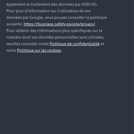
également le traitement des données par AUDI AG.
Pour plus d’information sur l’utilisation de vos
données par Google, vous pouvez consulter la politique
suivante:
https://business.safety.google/privacy/
.
Pour obtenir des informations plus spécifiques sur la
manière dont vos données personnelles sont utilisées,
veuillez consulter notre
Politique de confidentialité
et
notre
Politique sur les cookies
.
Le leasing Audi pour quoi ?
Audi Business permet de souscrire à différentes
offres afin de simplifier la gestion et l’entretien
de votre modèle. En effet, l’entretien et la
réparation de votre Audi A5 sont gérés par votre
Partenaire Audi. Vous pouvez par exemple
bénéficier d’un véhicule de remplacement pour