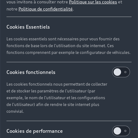
vous invitons à consulter notre
Politique sur les cookies
et
notre
Politique de confidentialité
.
Cookies Essentiels
Les cookies essentiels sont nécessaires pour vous fournir des
fonctions de base lors de l'utilisation du site internet. Ces
fonctions comprennent par exemple le configurateur de véhicules.
Se lancer dans une offre en
Cookies fonctionnels
leasing avec Audi
Les cookies fonctionnels nous permettent de collecter
Le leasing est un financement pratique et simple,
et de stocker les paramètres de l'utilisateur (par
vous permettant de disposer d’une voiture neuve
exemple, le nom de l'utilisateur et les configurations
avec un contrat de location. Avec la Location Longue
de l'utilisateur) afin de rendre le site internet plus
Durée (LLD), vous financez mensuellement votre
convivial.
Audi pendant la durée de votre contrat et vous
restituez votre voiture à l’issue de celui-ci.
Cookies de performance