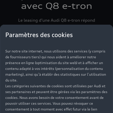
avec Q8 e-tron
Le leasing d’une Audi Q8 e-tron répond
parfaitement aux besoins des professionnels. Il
offre beaucoup de flexibilité, s’adaptant ainsi à
Paramètres des cookies
toutes les activités et types d’entreprise. En
optant pour ce financement, vous choisissez la
durée de location et le montant de la mensualité.
Sur notre site internet, nous utilisons des services (y compris
Vous maîtrisez ainsi pleinement le coût de votre
de fournisseurs tiers) qui nous aident à améliorer notre
véhicule. En plus de cette flexibilité, le leasing
présence en ligne (optimisation du site web) et à afficher un
d’une Audi Q8 e-tron s’accompagne des avantages
contenu adapté à vos intérêts (personnalisation du contenu
marketing), ainsi qu’à établir des statistiques sur l’utilisation
Audi Business, un ensemble de solutions dédiées
du site.
aux professionnels.
Les catégories suivantes de cookies sont utilisées par Audi et
ses partenaires et peuvent être gérées via les paramètres des
cookies. Nous avons besoin de votre consentement avant de
pouvoir utiliser ces services. Vous pouvez révoquer ce
Découvrir Audi Business
consentement à tout moment avec effet futur via le lien