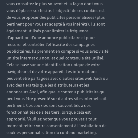
vous consultez le plus souvent et la façon dont vous
vous déplacez sur le site. L'objectif de ces cookies est
Optez pour le
de vous proposer des publicités personnalisées (plus
pertinent pour vous et adapté à vos intérêts). Ils sont
leasing de votre
également utilisés pour limiter la fréquence
d'apparition d'une annonce publicitaire et pour
Audi Q8 e-tron
mesurer et contrôler l'efficacité des campagnes
publicitaires. Ils prennent en compte si vous avez visité
un site internet ou non, et quel contenu a été utilisé.
Votre Partenaire Audi est à l’écoute de vos
Cela se base sur une identification unique de votre
besoins. Il vous propose des solutions de
navigateur et de votre appareil. Les informations
financement adaptées à vos attentes lors de
peuvent être partagées avec d'autres sites web Audi ou
l'acquisition d'une Audi Q8 e-tron.
avec des tiers tels que les distributeurs et les
annonceurs Audi, afin que le contenu publicitaire qui
peut vous être présenté sur d'autres sites internet soit
En savoir plus
pertinent. Ces cookies sont souvent liés à des
fonctionnalités de sites tiers, lorsque cela est
approprié. Veuillez noter que vous pouvez à tout
moment retirer votre consentement à l'installation de
cookies personnalisation du contenu marketing.