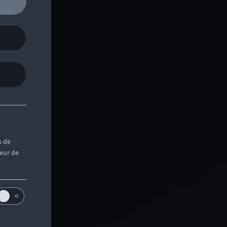
s de
teur de