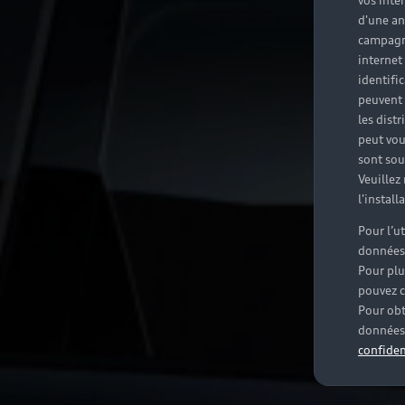
vos inté
d'une an
campagne
internet
identifi
peuvent 
les dist
peut vou
sont souv
Veuillez
l'instal
Pour l’u
données
Pour plu
pouvez c
Pour obt
données 
confiden