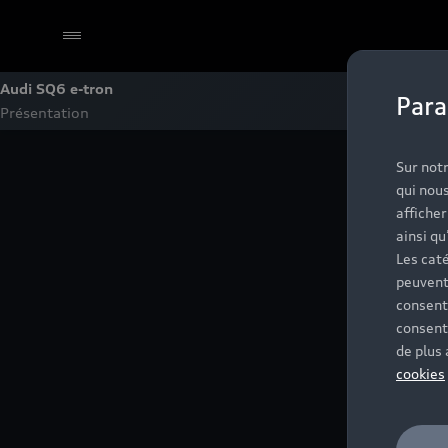
Audi SQ6 e-tron
Para
Présentation
Sélectionner un Partenaire
Sur notr
qui nous
affiche
ainsi qu
Les caté
peuvent
consent
consent
de plus
cookies