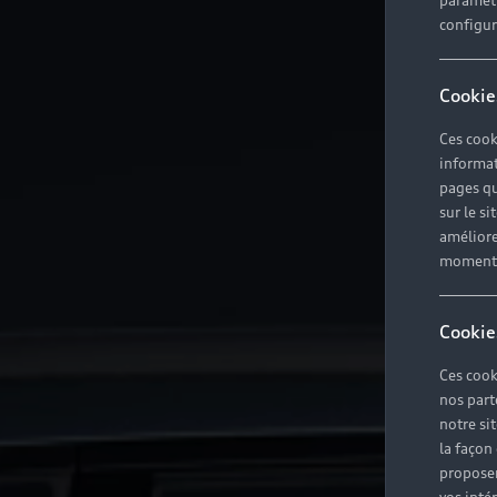
paramètr
configura
Cookie
Ces cook
informat
pages qu
sur le si
améliore
moment r
Cookie
Ces cook
nos part
notre si
la façon
proposer