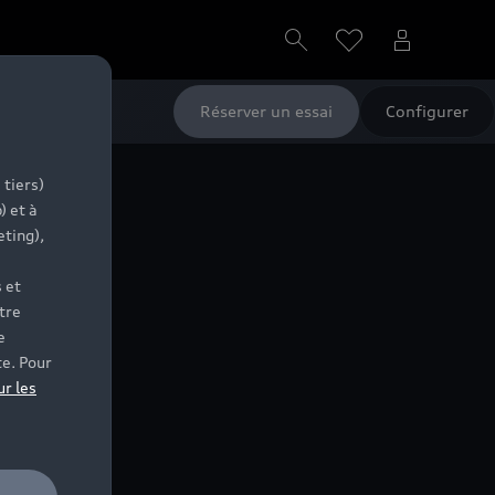
Réserver un essai
Configurer
 tiers)
) et à
eting),
 et
tre
e
te. Pour
ur les