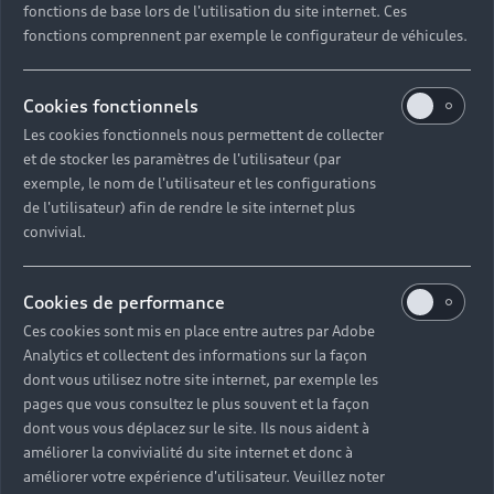
fonctions de base lors de l'utilisation du site internet. Ces
Pour les professionnels
fonctions comprennent par exemple le configurateur de véhicules.
Véhicules d'occasion disponibles
Hybride rechargeable
Offres du moment
Offres pour les professionnels
Citadine
Votre Audi
Cookies fonctionnels
Configurer mon Audi
Voiture électrique
Demander un essai
Compacte
Les cookies fonctionnels nous permettent de collecter
Réservation et option d'achat
Univers Audi
et de stocker les paramètres de l'utilisateur (par
Voiture hybride
Informations et Service Clients
Berline
exemple, le nom de l'utilisateur et les configurations
Entretenir et réparer mon Audi
Financer mon Audi
de l'utilisateur) afin de rendre le site internet plus
Voiture commerciale
Accessibilité - Clients Sourds et Malentendants
Avant
Offres Après-Vente
convivial.
Garanties Audi
Histoire du progrès
Voiture de direction
Trouver mon Partenaire Audi
SUV électrique
Accessoires et équipements
Audi rent : location courte durée
Notre vision
SUV société
Cookies de performance
SUV hybride
Espace personnel myAudi
Espace Client Audi Financial Services
© 2026 Audi France. Tous droits réservés.
Ces cookies sont mis en place entre autres par Adobe
Audi Sport
Achat véhicule de société
SUV
Analytics et collectent des informations sur la façon
Mentions légales
Politique sur les cookies
Audi connect
Heycar
dont vous utilisez notre site internet, par exemple les
Nos technologies
Avantages voiture société
Gérer vos cookies
Politique de confidentialité
SUV compact
pages que vous consultez le plus souvent et la façon
Informations client
Système de lanceur d'alerte
myAudi experience
dont vous vous déplacez sur le site. Ils nous aident à
Flotte automobile
Fiche produit environnementale
Functions on Demand
améliorer la convivialité du site internet et donc à
Audi Shop : Boutique Officielle
TVS
améliorer votre expérience d'utilisateur. Veuillez noter
Devis & RDV entretien en ligne