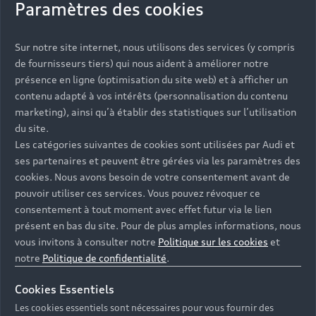
Paramètres des cookies
vorübergehend nicht erreichbar.
Bitte versuchen Sie es zu einem späteren Zeitpunkt erneut.
Sur notre site internet, nous utilisons des services (y compris
de fournisseurs tiers) qui nous aident à améliorer notre
©
2026
AUDI AG. All rights reserved.
présence en ligne (optimisation du site web) et à afficher un
contenu adapté à vos intérêts (personnalisation du contenu
marketing), ainsi qu’à établir des statistiques sur l’utilisation
du site.
Les catégories suivantes de cookies sont utilisées par Audi et
ses partenaires et peuvent être gérées via les paramètres des
Retour en haut
cookies. Nous avons besoin de votre consentement avant de
pouvoir utiliser ces services. Vous pouvez révoquer ce
consentement à tout moment avec effet futur via le lien
Accès rapides
présent en bas du site. Pour de plus amples informations, nous
vous invitons à consulter notre
Politique sur les cookies
et
Modèles
Quelle Audi me correspond ?
notre
Politique de confidentialité
.
Tous les modèles
Cookies Essentiels
Achat et location
Les cookies essentiels sont nécessaires pour vous fournir des
Recherche de véhicules neufs
Électrique