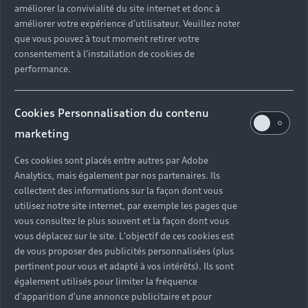
améliorer la convivialité du site internet et donc à
?
améliorer votre expérience d'utilisateur. Veuillez noter
que vous pouvez à tout moment retirer votre
Quels sont les avantages d'acheter une voiture
consentement à l'installation de cookies de
neuve ?
performance.
Est-il avantageux de prendre une voiture en
Cookies Personnalisation du contenu
leasing ?
marketing
Ces cookies sont placés entre autres par Adobe
Analytics, mais également par nos partenaires. Ils
Vous n’avez pas trouvé la
collectent des informations sur la façon dont vous
réponse à votre question ?
utilisez notre site internet, par exemple les pages que
vous consultez le plus souvent et la façon dont vous
vous déplacez sur le site. L'objectif de ces cookies est
Vous pouvez contacter le Partenaire Audi proche
de vous proposer des publicités personnalisées (plus
de chez vous afin qu’il vous recontacte dans les
pertinent pour vous et adapté à vos intérêts). Ils sont
plus brefs délais.
également utilisés pour limiter la fréquence
d'apparition d'une annonce publicitaire et pour