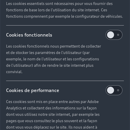
Les cookies essentiels sont nécessaires pour vous fournir des
Quel délai pour commander une voiture neuve ?
fonctions de base lors de l'utilisation du site internet. Ces
fonctions comprennent par exemple le configurateur de véhicules.
Comment suivre la commande de mon véhicule ?
Cookies fonctionnels
Comment se passe une livraison de voiture neuve
Les cookies fonctionnels nous permettent de collecter
?
et de stocker les paramètres de l'utilisateur (par
exemple, le nom de l'utilisateur et les configurations
Comment consulter le stock d'une voiture ?
de l'utilisateur) afin de rendre le site internet plus
convivial.
Qu'est-ce que le code VIN d'un véhicule ?
Cookies de performance
Comment lire le numéro VIN sur ma carte grise ?
Ces cookies sont mis en place entre autres par Adobe
Analytics et collectent des informations sur la façon
Comment financer l'achat d'une voiture neuve ?
dont vous utilisez notre site internet, par exemple les
pages que vous consultez le plus souvent et la façon
dont vous vous déplacez sur le site. Ils nous aident à
Quelles sont les options pour acheter une voiture