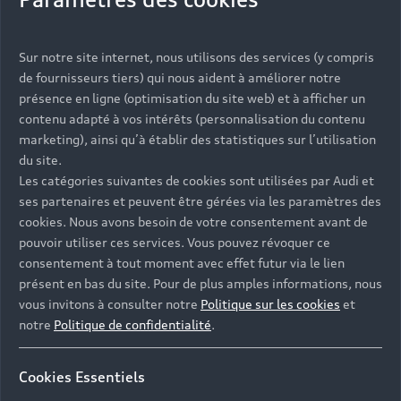
Vous serez contacté prochainement par votre
Sur notre site internet, nous utilisons des services (y compris
Partenaire Audi qui vous aidera à finaliser votre
de fournisseurs tiers) qui nous aident à améliorer notre
projet.
présence en ligne (optimisation du site web) et à afficher un
contenu adapté à vos intérêts (personnalisation du contenu
marketing), ainsi qu’à établir des statistiques sur l’utilisation
du site.
Les catégories suivantes de cookies sont utilisées par Audi et
Les réponses à vos
ses partenaires et peuvent être gérées via les paramètres des
questions
cookies. Nous avons besoin de votre consentement avant de
pouvoir utiliser ces services. Vous pouvez révoquer ce
consentement à tout moment avec effet futur via le lien
Découvrez les réponses à vos diverses questions
présent en bas du site. Pour de plus amples informations, nous
autour de l'achat de véhicules neufs
vous invitons à consulter notre
Politique sur les cookies
et
immédiatement disponibles avec Audi.
notre
Politique de confidentialité
.
Cookies Essentiels