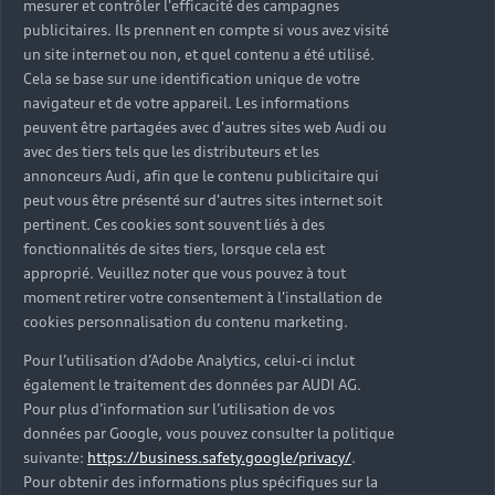
mesurer et contrôler l'efficacité des campagnes
Trouver mon Partenaire Audi
publicitaires. Ils prennent en compte si vous avez visité
un site internet ou non, et quel contenu a été utilisé.
Cela se base sur une identification unique de votre
navigateur et de votre appareil. Les informations
*Mentions légales
peuvent être partagées avec d'autres sites web Audi ou
avec des tiers tels que les distributeurs et les
Consultez les conditions d’utilisation
annonceurs Audi, afin que le contenu publicitaire qui
peut vous être présenté sur d'autres sites internet soit
Consultez les conditions de réservation
pertinent. Ces cookies sont souvent liés à des
fonctionnalités de sites tiers, lorsque cela est
approprié. Veuillez noter que vous pouvez à tout
moment retirer votre consentement à l'installation de
cookies personnalisation du contenu marketing.
* Voir conditions sur la page concernée.
Pour l’utilisation d’Adobe Analytics, celui-ci inclut
également le traitement des données par AUDI AG.
Pour plus d’information sur l’utilisation de vos
données par Google, vous pouvez consulter la politique
suivante:
https://business.safety.google/privacy/
.
Retour en haut
Pour obtenir des informations plus spécifiques sur la