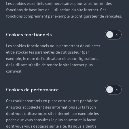
Les cookies essentiels sont nécessaires pour vous fournir des
Quel délai pour commander une voiture neuve ?
fonctions de base lors de l'utilisation du site internet. Ces
fonctions comprennent par exemple le configurateur de véhicules.
Comment suivre la commande de mon véhicule ?
Cookies fonctionnels
Comment se passe une livraison de voiture neuve
Les cookies fonctionnels nous permettent de collecter
?
et de stocker les paramètres de l'utilisateur (par
exemple, le nom de l'utilisateur et les configurations
Comment consulter le stock d'une voiture ?
de l'utilisateur) afin de rendre le site internet plus
convivial.
Qu'est-ce que le code VIN d'un véhicule ?
Cookies de performance
Comment lire le numéro VIN sur ma carte grise ?
Ces cookies sont mis en place entre autres par Adobe
Analytics et collectent des informations sur la façon
Comment financer l'achat d'une voiture neuve ?
dont vous utilisez notre site internet, par exemple les
pages que vous consultez le plus souvent et la façon
dont vous vous déplacez sur le site. Ils nous aident à
Quelles sont les options pour acheter une voiture