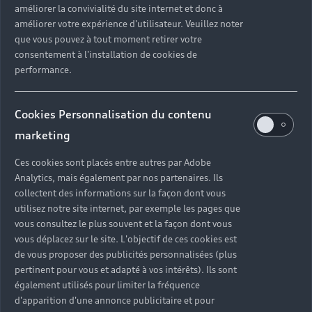
améliorer la convivialité du site internet et donc à
?
améliorer votre expérience d'utilisateur. Veuillez noter
que vous pouvez à tout moment retirer votre
Quels sont les avantages d'acheter une voiture
consentement à l'installation de cookies de
neuve ?
performance.
Est-il avantageux de prendre une voiture en
Cookies Personnalisation du contenu
leasing ?
marketing
Ces cookies sont placés entre autres par Adobe
Analytics, mais également par nos partenaires. Ils
Vous n’avez pas trouvé la
collectent des informations sur la façon dont vous
réponse à votre question ?
utilisez notre site internet, par exemple les pages que
vous consultez le plus souvent et la façon dont vous
vous déplacez sur le site. L'objectif de ces cookies est
Vous pouvez contacter le Partenaire Audi proche
de vous proposer des publicités personnalisées (plus
de chez vous afin qu’il vous recontacte dans les
pertinent pour vous et adapté à vos intérêts). Ils sont
plus brefs délais.
également utilisés pour limiter la fréquence
d'apparition d'une annonce publicitaire et pour