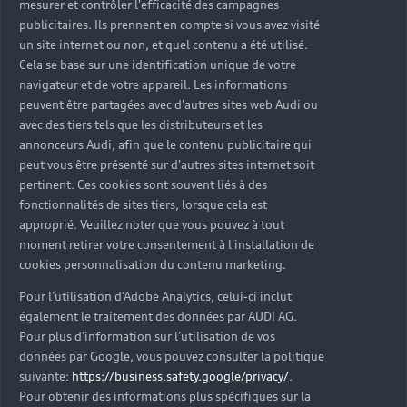
mesurer et contrôler l'efficacité des campagnes
Trouver mon Partenaire Audi
publicitaires. Ils prennent en compte si vous avez visité
un site internet ou non, et quel contenu a été utilisé.
Cela se base sur une identification unique de votre
navigateur et de votre appareil. Les informations
*Mentions légales
peuvent être partagées avec d'autres sites web Audi ou
avec des tiers tels que les distributeurs et les
Consultez les conditions d’utilisation
annonceurs Audi, afin que le contenu publicitaire qui
peut vous être présenté sur d'autres sites internet soit
Consultez les conditions de réservation
pertinent. Ces cookies sont souvent liés à des
fonctionnalités de sites tiers, lorsque cela est
approprié. Veuillez noter que vous pouvez à tout
moment retirer votre consentement à l'installation de
cookies personnalisation du contenu marketing.
* Voir conditions sur la page concernée.
Pour l’utilisation d’Adobe Analytics, celui-ci inclut
également le traitement des données par AUDI AG.
Pour plus d’information sur l’utilisation de vos
données par Google, vous pouvez consulter la politique
suivante:
https://business.safety.google/privacy/
.
Retour en haut
Pour obtenir des informations plus spécifiques sur la