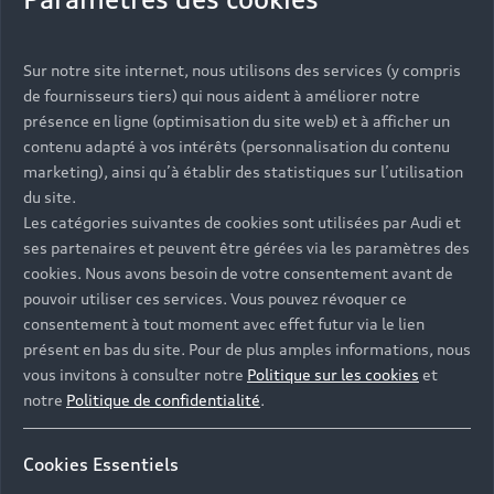
Vous serez contacté prochainement par votre
Sur notre site internet, nous utilisons des services (y compris
Partenaire Audi qui vous aidera à finaliser votre
de fournisseurs tiers) qui nous aident à améliorer notre
projet.
présence en ligne (optimisation du site web) et à afficher un
contenu adapté à vos intérêts (personnalisation du contenu
marketing), ainsi qu’à établir des statistiques sur l’utilisation
du site.
Les catégories suivantes de cookies sont utilisées par Audi et
Les réponses à vos
ses partenaires et peuvent être gérées via les paramètres des
questions
cookies. Nous avons besoin de votre consentement avant de
pouvoir utiliser ces services. Vous pouvez révoquer ce
consentement à tout moment avec effet futur via le lien
Découvrez les réponses à vos diverses questions
présent en bas du site. Pour de plus amples informations, nous
autour de l'achat de véhicules neufs
vous invitons à consulter notre
Politique sur les cookies
et
immédiatement disponibles avec Audi.
notre
Politique de confidentialité
.
Cookies Essentiels