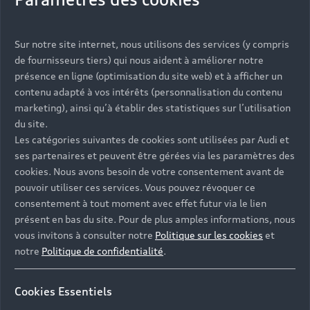
Vous serez contacté prochainement par votre
Sur notre site internet, nous utilisons des services (y compris
Partenaire Audi qui vous aidera à finaliser votre
de fournisseurs tiers) qui nous aident à améliorer notre
projet.
présence en ligne (optimisation du site web) et à afficher un
contenu adapté à vos intérêts (personnalisation du contenu
marketing), ainsi qu’à établir des statistiques sur l’utilisation
du site.
Les catégories suivantes de cookies sont utilisées par Audi et
Les réponses à vos
ses partenaires et peuvent être gérées via les paramètres des
questions
cookies. Nous avons besoin de votre consentement avant de
pouvoir utiliser ces services. Vous pouvez révoquer ce
consentement à tout moment avec effet futur via le lien
Découvrez les réponses à vos diverses questions
présent en bas du site. Pour de plus amples informations, nous
autour de l'achat de véhicules neufs
vous invitons à consulter notre
Politique sur les cookies
et
immédiatement disponibles avec Audi.
notre
Politique de confidentialité
.
Cookies Essentiels