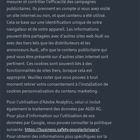
mesurer et contrôler l'efficacité des campagnes
Trouver mon Partenaire Audi
publicitaires. Ils prennent en compte si vous avez visité
un site internet ou non, et quel contenu a été utilisé.
Cela se base sur une identification unique de votre
navigateur et de votre appareil. Les informations
*Mentions légales
peuvent être partagées avec d'autres sites web Audi ou
avec des tiers tels que les distributeurs et les
Consultez les conditions d’utilisation
annonceurs Audi, afin que le contenu publicitaire qui
peut vous être présenté sur d'autres sites internet soit
Consultez les conditions de réservation
pertinent. Ces cookies sont souvent liés à des
fonctionnalités de sites tiers, lorsque cela est
approprié. Veuillez noter que vous pouvez à tout
moment retirer votre consentement à l'installation de
cookies personnalisation du contenu marketing.
* Voir conditions sur la page concernée.
Pour l’utilisation d’Adobe Analytics, celui-ci inclut
également le traitement des données par AUDI AG.
Pour plus d’information sur l’utilisation de vos
données par Google, vous pouvez consulter la politique
suivante:
https://business.safety.google/privacy/
.
Retour en haut
Pour obtenir des informations plus spécifiques sur la