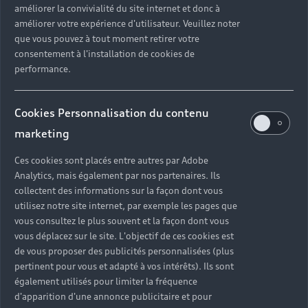
améliorer la convivialité du site internet et donc à
?
améliorer votre expérience d'utilisateur. Veuillez noter
que vous pouvez à tout moment retirer votre
Quels sont les avantages d'acheter une voiture
consentement à l'installation de cookies de
neuve ?
performance.
Est-il avantageux de prendre une voiture en
Cookies Personnalisation du contenu
leasing ?
marketing
Ces cookies sont placés entre autres par Adobe
Analytics, mais également par nos partenaires. Ils
Vous n’avez pas trouvé la
collectent des informations sur la façon dont vous
réponse à votre question ?
utilisez notre site internet, par exemple les pages que
vous consultez le plus souvent et la façon dont vous
vous déplacez sur le site. L'objectif de ces cookies est
Vous pouvez contacter le Partenaire Audi proche
de vous proposer des publicités personnalisées (plus
de chez vous afin qu’il vous recontacte dans les
pertinent pour vous et adapté à vos intérêts). Ils sont
plus brefs délais.
également utilisés pour limiter la fréquence
d'apparition d'une annonce publicitaire et pour