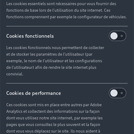
Les cookies essentiels sont nécessaires pour vous fournir des
Quel délai pour commander une voiture neuve ?
fonctions de base lors de l'utilisation du site internet. Ces
fonctions comprennent par exemple le configurateur de véhicules.
Comment suivre la commande de mon véhicule ?
Cookies fonctionnels
Comment se passe une livraison de voiture neuve
Les cookies fonctionnels nous permettent de collecter
?
et de stocker les paramètres de l'utilisateur (par
exemple, le nom de l'utilisateur et les configurations
Comment consulter le stock d'une voiture ?
de l'utilisateur) afin de rendre le site internet plus
convivial.
Qu'est-ce que le code VIN d'un véhicule ?
Cookies de performance
Comment lire le numéro VIN sur ma carte grise ?
Ces cookies sont mis en place entre autres par Adobe
Analytics et collectent des informations sur la façon
Comment financer l'achat d'une voiture neuve ?
dont vous utilisez notre site internet, par exemple les
pages que vous consultez le plus souvent et la façon
dont vous vous déplacez sur le site. Ils nous aident à
Quelles sont les options pour acheter une voiture