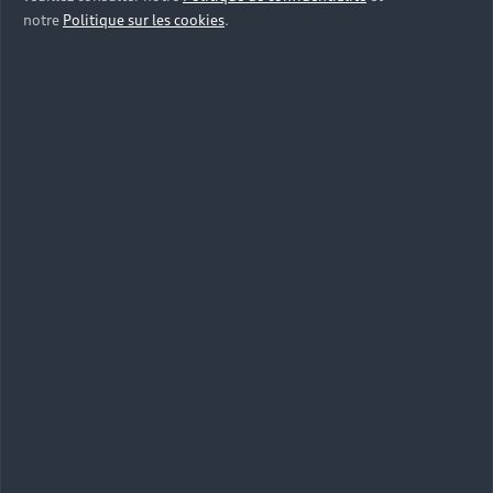
notre
Politique sur les cookies
.
Explorez une gamme
complète et personnalisable
adaptée à tous vos besoins
Découvrir la gamme Audi