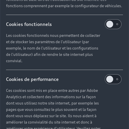
fonctions comprennent par exemple le configurateur de véhicules.
Cookies fonctionnels
Les cookies fonctionnels nous permettent de collecter
La personnalisation Audi
et de stocker les paramètres de l'utilisateur (par
exclusive
exemple, le nom de l'utilisateur et les configurations
de l'utilisateur) afin de rendre le site internet plus
Le design chez Audi, c'est aussi celui qui vous
convivial.
ressemble. En tant que marque prestigieuse, avec
Audi exclusive chaque personnalisation est
Cookies de performance
possible.
Ces cookies sont mis en place entre autres par Adobe
Découvrir
Analytics et collectent des informations sur la façon
dont vous utilisez notre site internet, par exemple les
pages que vous consultez le plus souvent et la façon
dont vous vous déplacez sur le site. Ils nous aident à
améliorer la convivialité du site internet et donc à
améliorer votre expérience d'utilisateur. Veuillez noter