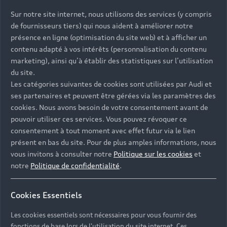
Sur notre site internet, nous utilisons des services (y compris
de fournisseurs tiers) qui nous aident à améliorer notre
présence en ligne (optimisation du site web) et à afficher un
contenu adapté à vos intérêts (personnalisation du contenu
marketing), ainsi qu’à établir des statistiques sur l’utilisation
du site.
Un design automobile racé
Les catégories suivantes de cookies sont utilisées par Audi et
ses partenaires et peuvent être gérées via les paramètres des
Si la sobriété, l'élégance et les lignes affirmées
cookies. Nous avons besoin de votre consentement avant de
incarnent l'ADN du design Audi, chaque modèle
pouvoir utiliser ces services. Vous pouvez révoquer ce
de la marque affirme un style unique.
consentement à tout moment avec effet futur via le lien
présent en bas du site. Pour de plus amples informations, nous
Découvrir
vous invitons à consulter notre
Politique sur les cookies
et
notre
Politique de confidentialité
.
Cookies Essentiels
Les cookies essentiels sont nécessaires pour vous fournir des
fonctions de base lors de l'utilisation du site internet. Ces