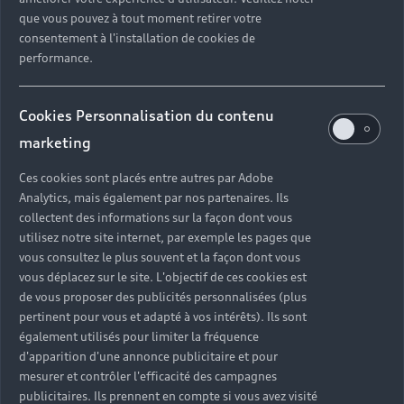
que vous pouvez à tout moment retirer votre
consentement à l'installation de cookies de
performance.
Cookies Personnalisation du contenu
marketing
La riche palette de couleurs
Audi
Ces cookies sont placés entre autres par Adobe
Analytics, mais également par nos partenaires. Ils
Discrètes, sobres, audacieuses ou originales,
collectent des informations sur la façon dont vous
toutes les couleurs Audi reflètent le caractère
utilisez notre site internet, par exemple les pages que
exceptionel et l'élégance de la marque.
vous consultez le plus souvent et la façon dont vous
vous déplacez sur le site. L'objectif de ces cookies est
Découvrir
de vous proposer des publicités personnalisées (plus
pertinent pour vous et adapté à vos intérêts). Ils sont
également utilisés pour limiter la fréquence
d'apparition d'une annonce publicitaire et pour
mesurer et contrôler l'efficacité des campagnes
publicitaires. Ils prennent en compte si vous avez visité