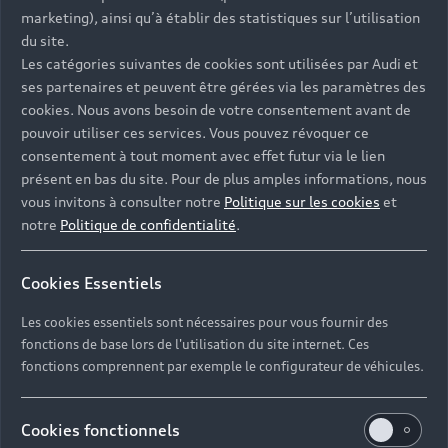
- Assistance 24/7 en France et en Europe
marketing), ainsi qu’à établir des statistiques sur l’utilisation
-
Découvrez également toutes nos offres d’entretien
, à
du site.
partir de 19€/mois
Les catégories suivantes de cookies sont utilisées par Audi et
ses partenaires et peuvent être gérées via les paramètres des
cookies. Nous avons besoin de votre consentement avant de
pouvoir utiliser ces services. Vous pouvez révoquer ce
consentement à tout moment avec effet futur via le lien
présent en bas du site. Pour de plus amples informations, nous
Les réponses à vos
vous invitons à consulter notre
Politique sur les cookies
et
questions
notre
Politique de confidentialité
.
Découvrez les réponses à vos diverses questions
Cookies Essentiels
autour de l'achat de véhicules d’occasion
immédiatement disponibles avec Audi.
Les cookies essentiels sont nécessaires pour vous fournir des
fonctions de base lors de l'utilisation du site internet. Ces
fonctions comprennent par exemple le configurateur de véhicules.
Cookies fonctionnels