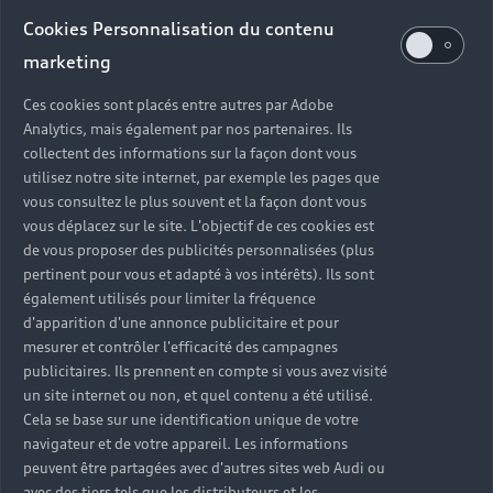
Audi d’occasion
Cookies Personnalisation du contenu
marketing
Quels sont les avantages d’acheter une Audi
Ces cookies sont placés entre autres par Adobe
d’occasion ?
Analytics, mais également par nos partenaires. Ils
collectent des informations sur la façon dont vous
utilisez notre site internet, par exemple les pages que
Quelle est la garantie d’une Audi Occasion :plus ?
vous consultez le plus souvent et la façon dont vous
vous déplacez sur le site. L'objectif de ces cookies est
Combien de points de contrôle sont effectués sur
de vous proposer des publicités personnalisées (plus
une Audi d’occasion ?
pertinent pour vous et adapté à vos intérêts). Ils sont
également utilisés pour limiter la fréquence
Quelle assistance est incluse avec une Audi
d'apparition d'une annonce publicitaire et pour
Occasion :plus ?
mesurer et contrôler l'efficacité des campagnes
publicitaires. Ils prennent en compte si vous avez visité
un site internet ou non, et quel contenu a été utilisé.
Quelle démarche faire quand on achète une
Cela se base sur une identification unique de votre
voiture d’occasion ?
navigateur et de votre appareil. Les informations
peuvent être partagées avec d'autres sites web Audi ou
Comment connaître l’historique d’une Audi
avec des tiers tels que les distributeurs et les