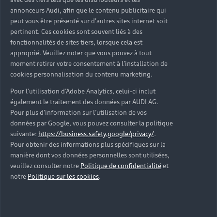
d’occasion ?
annonceurs Audi, afin que le contenu publicitaire qui
peut vous être présenté sur d'autres sites internet soit
pertinent. Ces cookies sont souvent liés à des
Qu’est-ce que le code VIN et où le trouver ?
fonctionnalités de sites tiers, lorsque cela est
approprié. Veuillez noter que vous pouvez à tout
Quels équipements de série retrouve-t-on sur une
moment retirer votre consentement à l'installation de
Audi d’occasion ?
cookies personnalisation du contenu marketing.
Pour l’utilisation d’Adobe Analytics, celui-ci inclut
Peut-on acheter une Audi hybride rechargeable
également le traitement des données par AUDI AG.
d’occasion ?
Pour plus d’information sur l’utilisation de vos
données par Google, vous pouvez consulter la politique
Peut-on acheter une Audi électrique d’occasion ?
suivante:
https://business.safety.google/privacy/
.
Pour obtenir des informations plus spécifiques sur la
manière dont vos données personnelles sont utilisées,
Quelle est la garantie de la batterie sur une Audi
veuillez consulter notre
Politique de confidentialité
et
e-tron d’occasion ?
notre
Politique sur les cookies
.
Une Audi d’occasion est-elle adaptée aux Zones à
Faibles Émissions (ZFE) ?