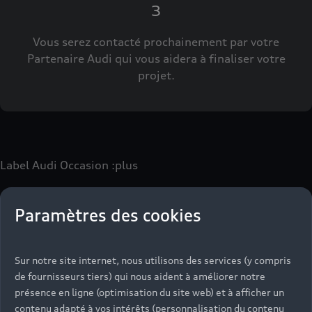
3
Vous serez contacté prochainement par votre
Partenaire Audi qui vous aidera à finaliser votre
projet.
Label Audi Occasion
:plus
Paramètres des cookies
Le label Audi Occasion
:plus
vous permet d’acquérir un
véhicule d’occasion avec les mêmes avantages que les
véhicules neufs :
Sur notre site internet, nous utilisons des services (y compris
- Jusqu'à 130 points de contrôle spécifiques à chaque
de fournisseurs tiers) qui nous aident à améliorer notre
motorisation
présence en ligne (optimisation du site web) et à afficher un
- Garantie jusqu’à 24 mois et kilométrage illimité
contenu adapté à vos intérêts (personnalisation du contenu