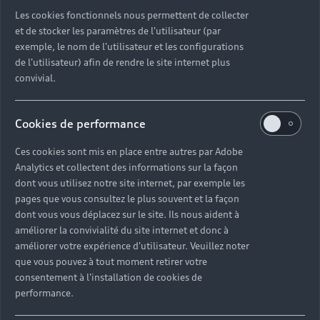
Découvrez toutes les catégories d’Audi d’occasion
Les cookies fonctionnels nous permettent de collecter
et de stocker les paramètres de l'utilisateur (par
exemple, le nom de l'utilisateur et les configurations
Découvrez toutes les catégories d’Audi d’occasion
de l'utilisateur) afin de rendre le site internet plus
convivial.
Découvrez tous les modèles Audi d’occasion
Cookies de performance
Découvrez les déclinaisons sportives S et RS
d’occasion
Ces cookies sont mis en place entre autres par Adobe
Analytics et collectent des informations sur la façon
Trouvez votre Partenaire Audi près de chez vous
dont vous utilisez notre site internet, par exemple les
pages que vous consultez le plus souvent et la façon
dont vous vous déplacez sur le site. Ils nous aident à
Trouvez votre Audi d’occasion par modèle et par
améliorer la convivialité du site internet et donc à
ville
améliorer votre expérience d'utilisateur. Veuillez noter
que vous pouvez à tout moment retirer votre
consentement à l'installation de cookies de
performance.
Questions fréquentes sur les